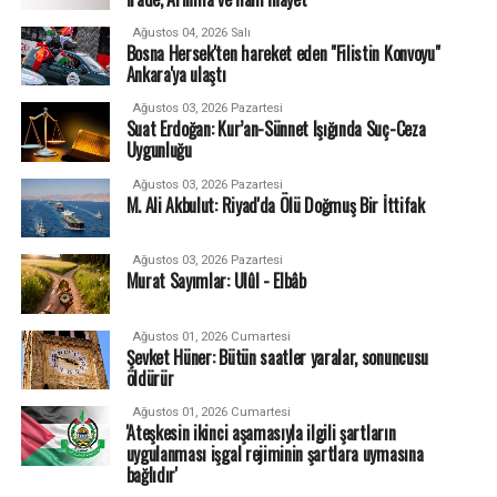
Ağustos 04, 2026 Salı
Bosna Hersek'ten hareket eden "Filistin Konvoyu"
Ankara'ya ulaştı
Ağustos 03, 2026 Pazartesi
Suat Erdoğan: Kur’an-Sünnet Işığında Suç-Ceza
Uygunluğu
Ağustos 03, 2026 Pazartesi
M. Ali Akbulut: Riyad'da Ölü Doğmuş Bir İttifak
Ağustos 03, 2026 Pazartesi
Murat Sayımlar: Ulûl - Elbâb
Ağustos 01, 2026 Cumartesi
Şevket Hüner: Bütün saatler yaralar, sonuncusu
öldürür
Ağustos 01, 2026 Cumartesi
'Ateşkesin ikinci aşamasıyla ilgili şartların
uygulanması işgal rejiminin şartlara uymasına
bağlıdır'