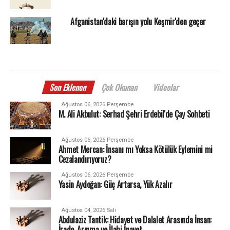
Afganistan'daki barışın yolu Keşmir'den geçer
Son Eklenen
Çok Okunan
Videolar
Ağustos 06, 2026 Perşembe
M. Ali Akbulut: Serhad Şehri Erdebil'de Çay Sohbeti
Ağustos 06, 2026 Perşembe
Ahmet Mercan: İnsanı mı Yoksa Kötülük Eylemini mi
Cezalandırıyoruz?
Ağustos 06, 2026 Perşembe
Yasin Aydoğan: Güç Artarsa, Yük Azalır
Ağustos 04, 2026 Salı
Abdulaziz Tantik: Hidayet ve Dalalet Arasında İnsan:
İrade, Arınma ve İlahi İnayet