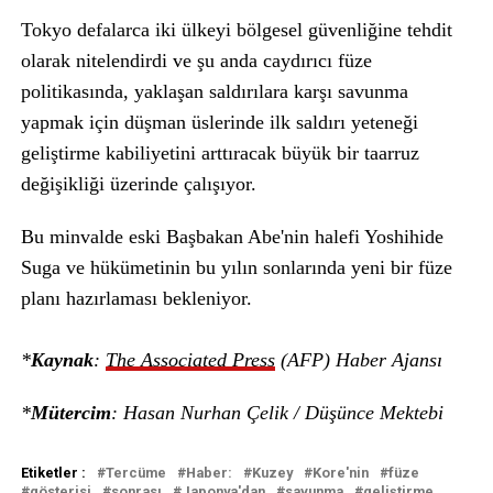
Tokyo defalarca iki ülkeyi bölgesel güvenliğine tehdit
olarak nitelendirdi ve şu anda caydırıcı füze
politikasında, yaklaşan saldırılara karşı savunma
yapmak için düşman üslerinde ilk saldırı yeteneği
geliştirme kabiliyetini arttıracak büyük bir taarruz
değişikliği üzerinde çalışıyor.
Bu minvalde eski Başbakan Abe'nin halefi Yoshihide
Suga ve hükümetinin bu yılın sonlarında yeni bir füze
planı hazırlaması bekleniyor.
*
Kaynak
:
The Associated Press
(AFP) Haber Ajansı
*
Mütercim
: Hasan Nurhan Çelik / Düşünce Mektebi
Etiketler :
Tercüme
Haber:
Kuzey
Kore'nin
füze
gösterisi
sonrası
Japonya'dan
savunma
geliştirme