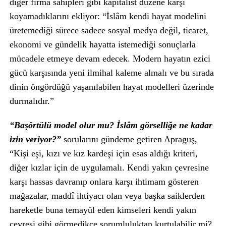
diğer firma sahipleri gibi kapitalist düzene karşı
koyamadıklarını ekliyor: “İslâm kendi hayat modelini
üretemediği sürece sadece sosyal medya değil, ticaret,
ekonomi ve gündelik hayatta istemediği sonuçlarla
mücadele etmeye devam edecek. Modern hayatın ezici
gücü karşısında yeni ilmihal kaleme almalı ve bu sırada
dinin öngördüğü yaşanılabilen hayat modelleri üzerinde
durmalıdır.”
“Başörtülü model olur mu? İslâm görselliğe ne kadar
izin veriyor?”
sorularını gündeme getiren Apraguş,
“Kişi eşi, kızı ve kız kardeşi için esas aldığı kriteri,
diğer kızlar için de uygulamalı. Kendi yakın çevresine
karşı hassas davranıp onlara karşı ihtimam gösteren
mağazalar, maddî ihtiyacı olan veya başka saiklerden
hareketle buna temayül eden kimseleri kendi yakın
çevresi gibi görmedikçe sorumluluktan kurtulabilir mi?