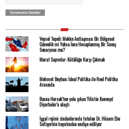
Yorumumu Gönder
Veysel Tepeli: Mekke Antlaşması Bir Bölgesel
Güvenlik mi Yoksa İnce Hesaplanmış Bir Savaş
Senaryosu mu?
Murat Sayımlar: Kötülüğe Karşı Çıkmak
Mehmet Beyhan: İdeal Politika ile Reel Politika
Arasında
Bosna Hersek'ten yola çıkan 'Filistin Konvoyu'
Diyarbakır'a ulaştı
İşgal rejimi zindanlarında tutulan Dr. Hüsam Ebu
Safiyye’nin hayatından endişe ediliyor