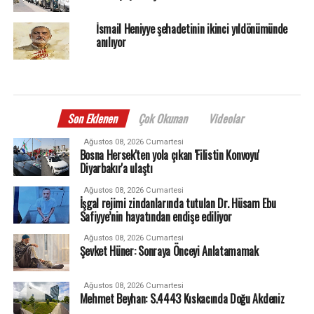
İsmail Heniyye şehadetinin ikinci yıldönümünde
anılıyor
Son Eklenen
Çok Okunan
Videolar
Ağustos 08, 2026 Cumartesi
Bosna Hersek'ten yola çıkan 'Filistin Konvoyu'
Diyarbakır'a ulaştı
Ağustos 08, 2026 Cumartesi
İşgal rejimi zindanlarında tutulan Dr. Hüsam Ebu
Safiyye’nin hayatından endişe ediliyor
Ağustos 08, 2026 Cumartesi
Şevket Hüner: Sonraya Önceyi Anlatamamak
Ağustos 08, 2026 Cumartesi
Mehmet Beyhan: S.4443 Kıskacında Doğu Akdeniz