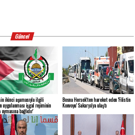
Güncel
in ikinci aşamasıyla ilgili
Bosna Hersek'ten hareket eden 'Filistin
ın uygulanması işgal rejiminin
Konvoyu' Sakarya'ya ulaştı
a uymasına bağlıdır'