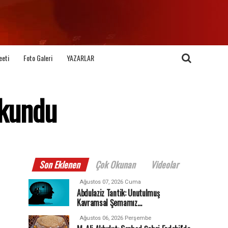
eeti
Foto Galeri
YAZARLAR
okundu
Son Eklenen
Çok Okunan
Videolar
Ağustos 07, 2026 Cuma
Abdulaziz Tantik: Unutulmuş
Kavramsal Şemamız…
Ağustos 06, 2026 Perşembe