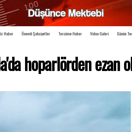
liz Haber
Önemli Şahsiyetler
Tercüme Haber
Video Galeri
Günün Tw
a'da hoparlörden ezan 