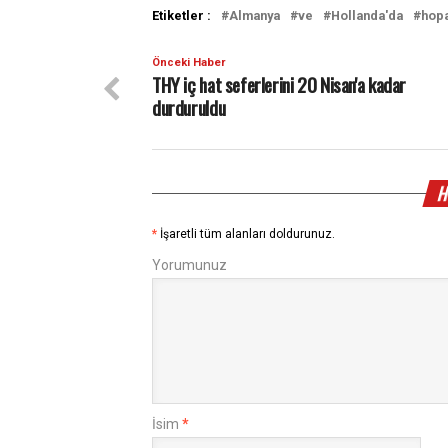
Etiketler :
Almanya
ve
Hollanda'da
hop
Önceki Haber
THY iç hat seferlerini 20 Nisan'a kadar
durduruldu
H
*
İşaretli tüm alanları doldurunuz.
Yorumunuz
İsim
*