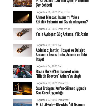
M. Ali Akbulut: Serhad Şehri Erdebil'de
Çay Sohbeti
Ağustos 06, 2026 Perşembe
Ahmet Mercan: İnsanı mı Yoksa
Kötülük Eylemini mi Cezalandırıyoruz?
Ağustos 06, 2026 Perşembe
Yasin Aydoğan: Güç Artarsa, Yük Azalır
Ağustos 04, 2026 Salı
Abdulaziz Tantik: Hidayet ve Dalalet
Arasında İnsan: İrade, Arınma ve İlahi
İnayet
Ağustos 04, 2026 Salı
Bosna Hersek'ten hareket eden
"Filistin Konvoyu" Ankara'ya ulaştı
Ağustos 03, 2026 Pazartesi
Suat Erdoğan: Kur’an-Sünnet Işığında
Suç-Ceza Uygunluğu
Ağustos 03, 2026 Pazartesi
M. Ali Akbulut: Riyad'da Ölü Doğmuş