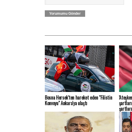
Yorumumu Gönder
Bosna Hersek'ten hareket eden "Filistin
'Ateşkes
Konvoyu" Ankara'ya ulaştı
şartlar
şartlar