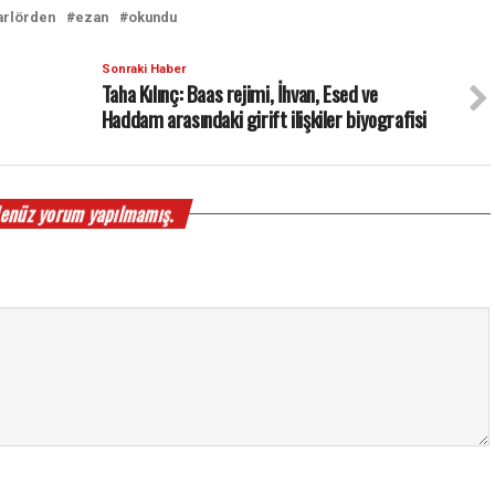
arlörden
ezan
okundu
Sonraki Haber
Taha Kılınç: Baas rejimi, İhvan, Esed ve
Haddam arasındaki girift ilişkiler biyografisi
enüz yorum yapılmamış.