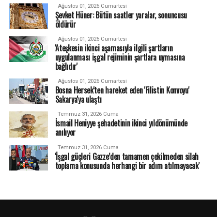
Ağustos 01, 2026 Cumartesi
Şevket Hüner: Bütün saatler yaralar, sonuncusu
öldürür
Ağustos 01, 2026 Cumartesi
'Ateşkesin ikinci aşamasıyla ilgili şartların
uygulanması işgal rejiminin şartlara uymasına
bağlıdır'
Ağustos 01, 2026 Cumartesi
Bosna Hersek'ten hareket eden 'Filistin Konvoyu'
Sakarya'ya ulaştı
Temmuz 31, 2026 Cuma
İsmail Heniyye şehadetinin ikinci yıldönümünde
anılıyor
Temmuz 31, 2026 Cuma
'İşgal güçleri Gazze’den tamamen çekilmeden silah
toplama konusunda herhangi bir adım atılmayacak'