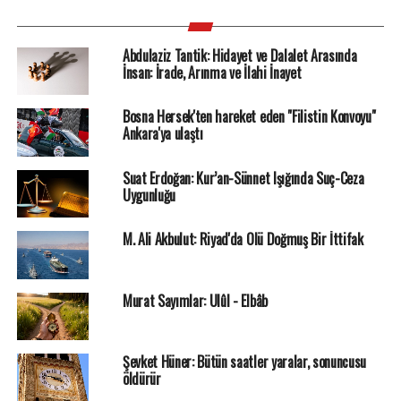
Abdulaziz Tantik: Hidayet ve Dalalet Arasında
İnsan: İrade, Arınma ve İlahi İnayet
Bosna Hersek'ten hareket eden "Filistin Konvoyu"
Ankara'ya ulaştı
Suat Erdoğan: Kur’an-Sünnet Işığında Suç-Ceza
Uygunluğu
M. Ali Akbulut: Riyad'da Ölü Doğmuş Bir İttifak
Murat Sayımlar: Ulûl - Elbâb
Şevket Hüner: Bütün saatler yaralar, sonuncusu
öldürür