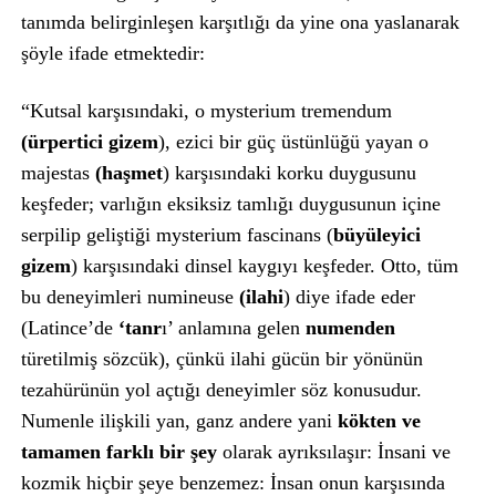
tanımda belirginleşen karşıtlığı da yine ona yaslanarak
şöyle ifade etmektedir:
“Kutsal karşısındaki, o mysterium tremendum
(ürpertici gizem
), ezici bir güç üstünlüğü yayan o
majestas
(haşmet
) karşısındaki korku duygusunu
keşfeder; varlığın eksiksiz tamlığı duygusunun içine
serpilip geliştiği mysterium fascinans (
büyüleyici
gizem
) karşısındaki dinsel kaygıyı keşfeder. Otto, tüm
bu deneyimleri numineuse
(ilahi
) diye ifade eder
(Latince’de
‘tanr
ı’ anlamına gelen
numenden
türetilmiş sözcük), çünkü ilahi gücün bir yönünün
tezahürünün yol açtığı deneyimler söz konusudur.
Numenle ilişkili yan, ganz andere yani
kökten ve
tamamen farklı bir şey
olarak ayrıksılaşır: İnsani ve
kozmik hiçbir şeye benzemez: İnsan onun karşısında