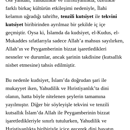
Öte yandan, Yahudilikte ve Hıristiyanlıkta, özellikle
farklı birkaç kültürün etkileşimi nedeniyle, İlahi
kelamın uğradığı tahrifte,
tenzili kutsiyet
ile
tekvini
kutsiyet
biribirinden ayrılmaz bir şekilde iç içe
geçmiştir. Oysa ki, İslamda da kudsiyet, el-Kudus, el-
Mukaddes sıfatlarıyla sadece Allah’a mahsus sayılırken,
Allah’ın ve Peygamberinin bizzat işaretledikleri
nesneler ve durumlar, ancak şarinin takdisine (kutsallık
nisbet etmesine) tahsis edilmiştir.
Bu nedenle kudsiyet, İslam’da doğrudan şari ile
mukayyet iken, Yahudilik ve Hıristiyanlık’ta dini
olanın, hatta böyle nitelenen şeylerin tamamına
yayılmıştır. Diğer bir söyleyişle tekvini ve tenzili
kutsallık İslam’da Allah ile Peygamberinin bizzat
işaretledikleriyle sınırlı tutulurken, Yahudilik ve
Hıristiyanlıkta biribiriyle içiçe geçerek dini hayatın