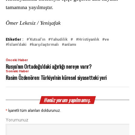
tamamına yayılmıştır.
Ömer Lekesiz / Yenişafak
Etiketler :
'Kutsal'ın
Yahudilik
Hristiyanlık
ve
İslam'daki
karşılaştırmalı
anlamı
Önceki Haber
Rusya'nın Ortadoğu'daki ağırlığı nereye varır?
Sonraki Haber
Rasim Özdenören: Türkiye'nin küresel siyasetteki yeri
Henüz yorum yapılmamış.
*
İşaretli tüm alanları doldurunuz.
Yorumunuz