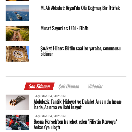
M. Ali Akbulut: Riyad'da Ölü Doğmuş Bir İttifak
Murat Sayımlar: Ulûl - Elbâb
Şevket Hüner: Bütün saatler yaralar, sonuncusu
öldürür
Son Eklenen
Çok Okunan
Videolar
Ağustos 04, 2026 Salı
Abdulaziz Tantik: Hidayet ve Dalalet Arasında İnsan:
İrade, Arınma ve İlahi İnayet
Ağustos 04, 2026 Salı
Bosna Hersek'ten hareket eden "Filistin Konvoyu"
Ankara'ya ulaştı