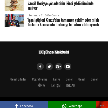
İsmail Heniyye şehadetinin ikinci yıldönümünde
anılıyor
Temmuz 31, 2026 Cuma
'İşgal güçleri Gazze’den tamamen çekilmeden silah
toplama konusunda herhangi bir adım atılmayacak'
Genel Bilgiler
Coğrafyamız
Künye
Genel
Genel
Genel
KÜNYE
İLETİŞİM
REKLAM
Copyright © 2018 Düşünce Mektebi
Facebook
Whatsapp