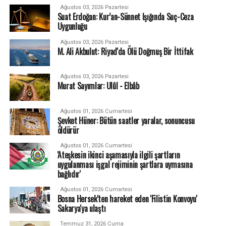
Ağustos 03, 2026 Pazartesi
Suat Erdoğan: Kur’an-Sünnet Işığında Suç-Ceza
Uygunluğu
Ağustos 03, 2026 Pazartesi
M. Ali Akbulut: Riyad'da Ölü Doğmuş Bir İttifak
Ağustos 03, 2026 Pazartesi
Murat Sayımlar: Ulûl - Elbâb
Ağustos 01, 2026 Cumartesi
Şevket Hüner: Bütün saatler yaralar, sonuncusu
öldürür
Ağustos 01, 2026 Cumartesi
'Ateşkesin ikinci aşamasıyla ilgili şartların
uygulanması işgal rejiminin şartlara uymasına
bağlıdır'
Ağustos 01, 2026 Cumartesi
Bosna Hersek'ten hareket eden 'Filistin Konvoyu'
Sakarya'ya ulaştı
Temmuz 31, 2026 Cuma