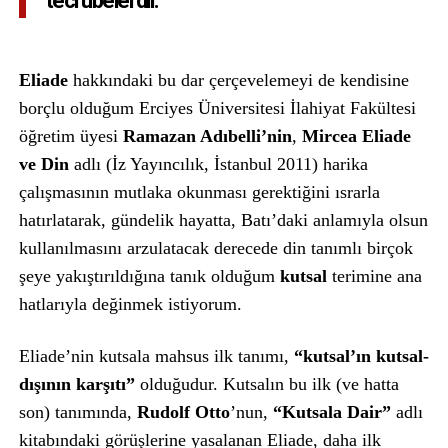
tecrübelerdir.
Eliade
hakkındaki bu dar çerçevelemeyi de kendisine
borçlu olduğum Erciyes Üniversitesi İlahiyat Fakültesi
öğretim üyesi
Ramazan Adıbelli’nin
,
Mircea Eliade
ve Din
adlı (İz Yayıncılık, İstanbul 2011) harika
çalışmasının mutlaka okunması gerektiğini ısrarla
hatırlatarak, gündelik hayatta, Batı’daki anlamıyla olsun
kullanılmasını arzulatacak derecede din tanımlı birçok
şeye yakıştırıldığına tanık olduğum
kutsal
terimine ana
hatlarıyla değinmek istiyorum.
Eliade’nin kutsala mahsus ilk tanımı,
“kutsal’ın kutsal-
dışının karşıtı”
olduğudur. Kutsalın bu ilk (ve hatta
son) tanımında,
Rudolf Otto
’nun,
“Kutsala Dair”
adlı
kitabındaki görüşlerine yasalanan Eliade, daha ilk