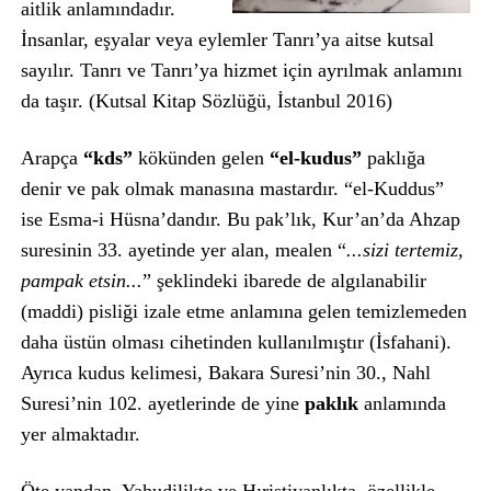
aitlik anlamındadır.
İnsanlar, eşyalar veya eylemler Tanrı’ya aitse kutsal
sayılır. Tanrı ve Tanrı’ya hizmet için ayrılmak anlamını
da taşır. (Kutsal Kitap Sözlüğü, İstanbul 2016)
Arapça
“kds”
kökünden gelen
“el-kudus”
paklığa
denir ve pak olmak manasına mastardır. “el-Kuddus”
ise Esma-i Hüsna’dandır. Bu pak’lık, Kur’an’da Ahzap
suresinin 33. ayetinde yer alan, mealen “
...sizi tertemiz,
pampak etsin...
” şeklindeki ibarede de algılanabilir
(maddi) pisliği izale etme anlamına gelen temizlemeden
daha üstün olması cihetinden kullanılmıştır (İsfahani).
Ayrıca kudus kelimesi, Bakara Suresi’nin 30., Nahl
Suresi’nin 102. ayetlerinde de yine
paklık
anlamında
yer almaktadır.