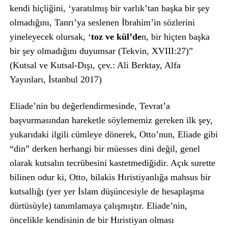
kendi hiçliğini, ‘yaratılmış bir varlık’tan başka bir şey
olmadığını, Tanrı’ya seslenen İbrahim’in sözlerini
yineleyecek olursak, ‘
toz ve kül’de
n, bir hiçten başka
bir şey olmadığını duyumsar (Tekvin, XVIII:27)”
(Kutsal ve Kutsal-Dışı, çev.: Ali Berktay, Alfa
Yayınları, İstanbul 2017)
Eliade’nin bu değerlendirmesinde, Tevrat’a
başvurmasından hareketle söylememiz gereken ilk şey,
yukarıdaki ilgili cümleye dönerek, Otto’nun, Eliade gibi
“din” derken herhangi bir müesses dini değil, genel
olarak kutsalın tecrübesini kastetmediğidir. Açık surette
bilinen odur ki, Otto, bilakis Hıristiyanlığa mahsus bir
kutsallığı (yer yer İslam düşüncesiyle de hesaplaşma
dürtüsüyle) tanımlamaya çalışmıştır. Eliade’nin,
öncelikle kendisinin de bir Hıristiyan olması