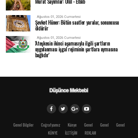
Murat Sayımlar: Ulûl - Elbâb
Ağustos 01, 2026 Cumartesi
Şevket Hüner: Bütün saatler yaralar, sonuncusu
öldürür
Ağustos 01, 2026 Cumartesi
'Ateşkesin ikinci aşamasıyla ilgili şartların
uygulanması işgal rejiminin şartlara uymasına
bağlıdır'
Genel Bilgiler
Coğrafyamız
Künye
Genel
Genel
Genel
KÜNYE
İLETİŞİM
REKLAM