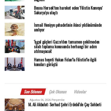
Bosna Hersek'ten hareket eden 'Filistin Konvoyu'
Sakarya'ya ulaştı
İsmail Heniyye şehadetinin ikinci yıldönümünde
anılıyor
'İşgal güçleri Gazze’den tamamen çekilmeden
silah toplama konusunda herhangi bir adım
atılmayacak'
Hamas heyeti Hakan Fidan’la Filistin’le ilgili
konuları görüştü
Son Eklenen
Çok Okunan
Videolar
Ağustos 06, 2026 Perşembe
M. Ali Akbulut: Serhad Şehri Erdebil'de Çay Sohbeti