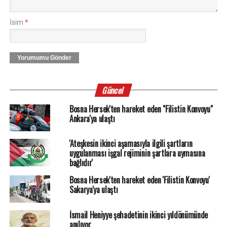
İsim
*
Yorumumu Gönder
Güncel
Bosna Hersek'ten hareket eden "Filistin Konvoyu"
Ankara'ya ulaştı
'Ateşkesin ikinci aşamasıyla ilgili şartların
uygulanması işgal rejiminin şartlara uymasına
bağlıdır'
Bosna Hersek'ten hareket eden 'Filistin Konvoyu'
Sakarya'ya ulaştı
İsmail Heniyye şehadetinin ikinci yıldönümünde
anılıyor