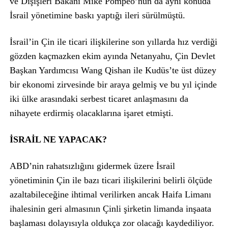
ve Dışişleri Bakanı Mike Pompeo’nun da aynı konuda
İsrail yönetimine baskı yaptığı ileri sürülmüştü.
İsrail’in Çin ile ticari ilişkilerine son yıllarda hız verdiği
gözden kaçmazken ekim ayında Netanyahu, Çin Devlet
Başkan Yardımcısı Wang Qishan ile Kudüs’te üst düzey
bir ekonomi zirvesinde bir araya gelmiş ve bu yıl içinde
iki ülke arasındaki serbest ticaret anlaşmasını da
nihayete erdirmiş olacaklarına işaret etmişti.
İSRAİL NE YAPACAK?
ABD’nin rahatsızlığını gidermek üzere İsrail
yönetiminin Çin ile bazı ticari ilişkilerini belirli ölçüde
azaltabileceğine ihtimal verilirken ancak Haifa Limanı
ihalesinin geri almasının Çinli şirketin limanda inşaata
başlaması dolayısıyla oldukça zor olacağı kaydediliyor.