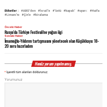
Etiketler :
ABD'den
İsrail'e
'üstü
kapalı'
uyarı:
Haifa
Limanı'nı
Çin'e
kiralama
Önceki Haber
Rusya'da Türkiye Festivali'ne yoğun ilgi
Sonraki Haber
İmamoğlu-Yıldırım tartışmasını yönetecek olan Küçükkaya: 18-
20 soru hazırladım
Henüz yorum yapılmamış.
*
İşaretli tüm alanları doldurunuz.
Yorumunuz