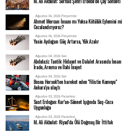
M. Ali Akbulut: Serhad Şehri Erdebil'de Çay Sohbeti
Ağustos 06, 2026 Perşembe
Ahmet Mercan: İnsanı mı Yoksa Kötülük Eylemini mi
Cezalandırıyoruz?
Ağustos 06, 2026 Perşembe
Yasin Aydoğan: Güç Artarsa, Yük Azalır
Ağustos 04, 2026 Salı
Abdulaziz Tantik: Hidayet ve Dalalet Arasında İnsan:
İrade, Arınma ve İlahi İnayet
Ağustos 04, 2026 Salı
Bosna Hersek'ten hareket eden "Filistin Konvoyu"
Ankara'ya ulaştı
Ağustos 03, 2026 Pazartesi
Suat Erdoğan: Kur’an-Sünnet Işığında Suç-Ceza
Uygunluğu
Ağustos 03, 2026 Pazartesi
M. Ali Akbulut: Riyad'da Ölü Doğmuş Bir İttifak