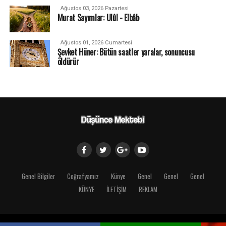
Ağustos 03, 2026 Pazartesi
Murat Sayımlar: Ulûl - Elbâb
Ağustos 01, 2026 Cumartesi
Şevket Hüner: Bütün saatler yaralar, sonuncusu
öldürür
Genel Bilgiler
Coğrafyamız
Künye
Genel
Genel
Genel
KÜNYE
İLETİŞİM
REKLAM