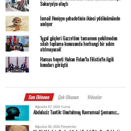
Sakarya'ya ulaştı
İsmail Heniyye şehadetinin ikinci yıldönümünde
anılıyor
'İşgal güçleri Gazze’den tamamen çekilmeden
silah toplama konusunda herhangi bir adım
atılmayacak'
Hamas heyeti Hakan Fidan’la Filistin’le ilgili
konuları görüştü
Son Eklenen
Çok Okunan
Videolar
Ağustos 07, 2026 Cuma
Abdulaziz Tantik: Unutulmuş Kavramsal Şemamız…
Ağustos 06, 2026 Perşembe