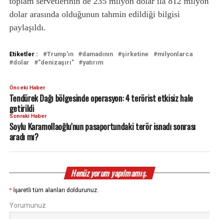
toplam servetlerinin de 235 milyon dolar ila 812 milyon
dolar arasında olduğunun tahmin edildiği bilgisi
paylaşıldı.
Etiketler :
Trump'ın
damadının
şirketine
milyonlarca
dolar
"denizaşırı"
yatırım
Önceki Haber
Tendürek Dağı bölgesinde operasyon: 4 terörist etkisiz hale
getirildi
Sonraki Haber
Soylu Karamollaoğlu'nun pasaportundaki terör isnadı sonrası
aradı mı?
Henüz yorum yapılmamış.
*
İşaretli tüm alanları doldurunuz.
Yorumunuz