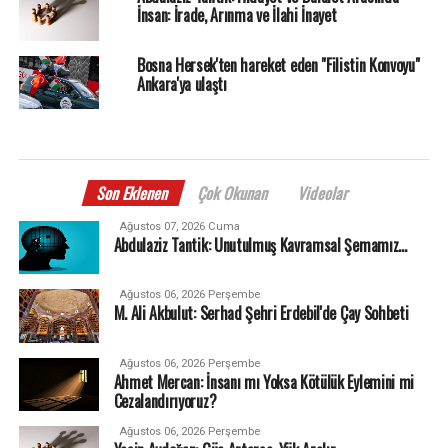
İnsan: İrade, Arınma ve İlahi İnayet
Bosna Hersek'ten hareket eden "Filistin Konvoyu"
Ankara'ya ulaştı
Son Eklenen
Çok Okunan
Videolar
Ağustos 07, 2026 Cuma
Abdulaziz Tantik: Unutulmuş Kavramsal Şemamız…
Ağustos 06, 2026 Perşembe
M. Ali Akbulut: Serhad Şehri Erdebil'de Çay Sohbeti
Ağustos 06, 2026 Perşembe
Ahmet Mercan: İnsanı mı Yoksa Kötülük Eylemini mi
Cezalandırıyoruz?
Ağustos 06, 2026 Perşembe