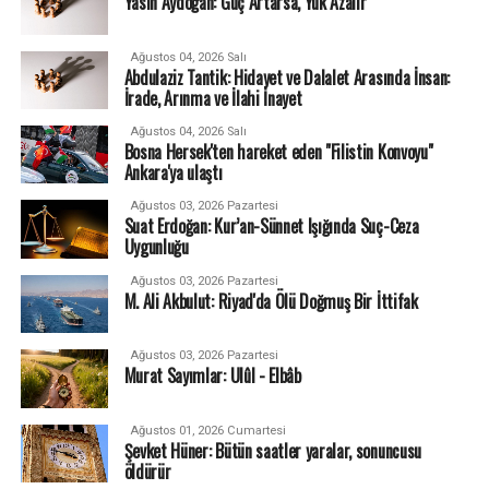
Yasin Aydoğan: Güç Artarsa, Yük Azalır
Ağustos 04, 2026 Salı
Abdulaziz Tantik: Hidayet ve Dalalet Arasında İnsan:
İrade, Arınma ve İlahi İnayet
Ağustos 04, 2026 Salı
Bosna Hersek'ten hareket eden "Filistin Konvoyu"
Ankara'ya ulaştı
Ağustos 03, 2026 Pazartesi
Suat Erdoğan: Kur’an-Sünnet Işığında Suç-Ceza
Uygunluğu
Ağustos 03, 2026 Pazartesi
M. Ali Akbulut: Riyad'da Ölü Doğmuş Bir İttifak
Ağustos 03, 2026 Pazartesi
Murat Sayımlar: Ulûl - Elbâb
Ağustos 01, 2026 Cumartesi
Şevket Hüner: Bütün saatler yaralar, sonuncusu
öldürür