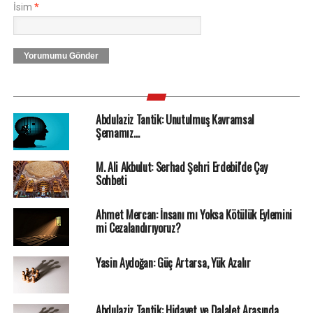
İsim
*
Yorumumu Gönder
Abdulaziz Tantik: Unutulmuş Kavramsal
Şemamız…
M. Ali Akbulut: Serhad Şehri Erdebil'de Çay
Sohbeti
Ahmet Mercan: İnsanı mı Yoksa Kötülük Eylemini
mi Cezalandırıyoruz?
Yasin Aydoğan: Güç Artarsa, Yük Azalır
Abdulaziz Tantik: Hidayet ve Dalalet Arasında