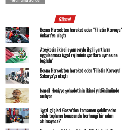
Yorumumu Gönder
Güncel
Bosna Hersek'ten hareket eden "Filistin Konvoyu"
Ankara'ya ulaştı
'Ateşkesin ikinci aşamasıyla ilgili şartların
uygulanması işgal rejiminin şartlara uymasına
bağlıdır'
Bosna Hersek'ten hareket eden 'Filistin Konvoyu'
Sakarya'ya ulaştı
İsmail Heniyye şehadetinin ikinci yıldönümünde
anılıyor
'İşgal güçleri Gazze’den tamamen çekilmeden
silah toplama konusunda herhangi bir adım
atılmayacak'