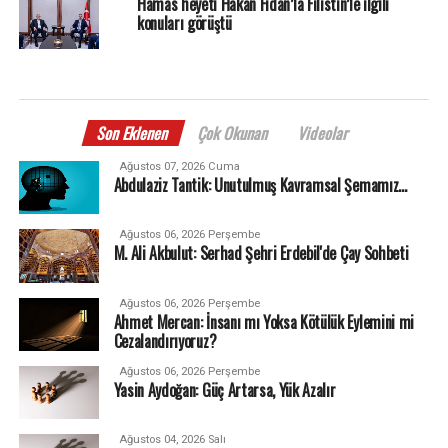
Hamas heyeti Hakan Fidan’la Filistin’le ilgili
konuları görüştü
Son Eklenen
Çok Okunan
Videolar
Ağustos 07, 2026 Cuma
Abdulaziz Tantik: Unutulmuş Kavramsal Şemamız…
Ağustos 06, 2026 Perşembe
M. Ali Akbulut: Serhad Şehri Erdebil'de Çay Sohbeti
Ağustos 06, 2026 Perşembe
Ahmet Mercan: İnsanı mı Yoksa Kötülük Eylemini mi
Cezalandırıyoruz?
Ağustos 06, 2026 Perşembe
Yasin Aydoğan: Güç Artarsa, Yük Azalır
Ağustos 04, 2026 Salı