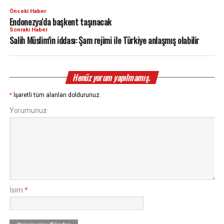
Önceki Haber
Endonezya'da başkent taşınacak
Sonraki Haber
Salih Müslim’in iddası: Şam rejimi ile Türkiye anlaşmış olabilir
Henüz yorum yapılmamış.
*
İşaretli tüm alanları doldurunuz.
Yorumunuz
İsim
*