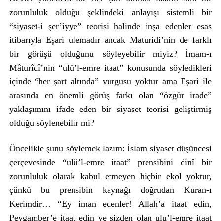
zorunluluk olduğu şeklindeki anlayışı sistemli bir
“siyaset-i şer’iyye” teorisi halinde inşa edenler esas
itibarıyla Eşari ulemadır ancak Maturidi’nin de farklı
bir görüşü olduğunu söyleyebilir miyiz? İmam-ı
Mâturîdî’nin “ulü’l-emre itaat” konusunda söyledikleri
içinde “her şart altında” vurgusu yoktur ama Eşari ile
arasında en önemli görüş farkı olan “özgür irade”
yaklaşımını ifade eden bir siyaset teorisi geliştirmiş
olduğu söylenebilir mi?
Öncelikle şunu söylemek lazım: İslam siyaset düşüncesi
çerçevesinde “ulü’l-emre itaat” prensibini dinî bir
zorunluluk olarak kabul etmeyen hiçbir ekol yoktur,
çünkü bu prensibin kaynağı doğrudan Kuran-ı
Kerimdir… “Ey iman edenler! Allah’a itaat edin,
Peygamber’e itaat edin ve sizden olan ulu’l-emre itaat