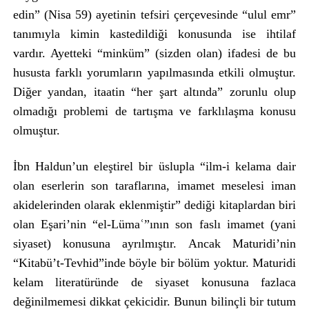
edin” (Nisa 59) ayetinin tefsiri çerçevesinde “ulul emr”
tanımıyla kimin kastedildiği konusunda ise ihtilaf
vardır. Ayetteki “minküm” (sizden olan) ifadesi de bu
hususta farklı yorumların yapılmasında etkili olmuştur.
Diğer yandan, itaatin “her şart altında” zorunlu olup
olmadığı problemi de tartışma ve farklılaşma konusu
olmuştur.
İbn Haldun’un eleştirel bir üslupla “ilm-i kelama dair
olan eserlerin son taraflarına, imamet meselesi iman
akidelerinden olarak eklenmiştir” dediği kitaplardan biri
olan Eşari’nin “el-Lümaʿ”ının son faslı imamet (yani
siyaset) konusuna ayrılmıştır. Ancak Maturidi’nin
“Kitabü’t-Tevhid”inde böyle bir bölüm yoktur. Maturidi
kelam literatüründe de siyaset konusuna fazlaca
değinilmemesi dikkat çekicidir. Bunun bilinçli bir tutum