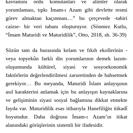
kavramını ordu komutanları ve alimler olarak
yorumlaması, tıpkı İmam-ı Azam gibi devlette resmi
görev almaktan kaçınması…” bu çerçevede -tabiri
caizse- bir veri tabanı oluşturuyor. (Sönmez Kutlu,
“İmam Maturidi ve Maturidilik”, Otto, 2018, sh. 36-39)
Sözün tam da burasında kelam ve fıkıh ekollerinin -
veya topyekûn farklı din yorumlarının demek lazım-
oluşumunda kültürel, siyasi ve sosyoekonomik
faktörlerin değerlendirilmesi zaruretinden de bahsetmek
gerekiyor… Bu meyanda, Maturidi İslam anlayışının
asıl karakterini anlamak için bu anlayışın kaynaklarına
ve gelişiminin siyasi sosyal bağlamına dikkat etmekte
fayda var. Maturidilik esas itibarıyla Hanefiliğin itikadî
boyutudur. Daha doğrusu İmam-ı Azam’ın itikat
alanındaki görüşlerinin sistemli bir ifadesidir.