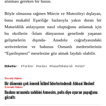
alınması gereken bir husus.
Böyle olmasına rağmen Mürcie ve Mutezileyi dışlayan,
buna mukabil Eşariliğe fazlasıyla yakın duran bir
Maturidilik anlayışının nasıl oluştuğunu anlamak için
bu ekollerin -İslam dünyasının genelinde yaşanan
gelişmelerin dışında- Anadolu coğrafyasındaki
serüvenlerine ve bahusus Osmanlı medreselerinin
“Eşarileşmesi” meselesine göz atmak faydalı olabilir.
Etiketler :
Türkler
neden
HanefiMaturidi
oldu?
Önceki Haber
Bir dönemin çok önemli İslâmî liderlerindendi: Abbasi Medenî
Sonraki Haber
Baskını sırasında sahibini Annecim, polis diye uyaran papağana
gözaltı