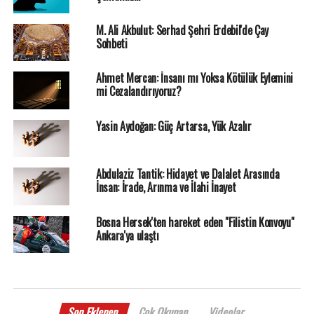
M. Ali Akbulut: Serhad Şehri Erdebil'de Çay
Sohbeti
Ahmet Mercan: İnsanı mı Yoksa Kötülük Eylemini
mi Cezalandırıyoruz?
Yasin Aydoğan: Güç Artarsa, Yük Azalır
Abdulaziz Tantik: Hidayet ve Dalalet Arasında
İnsan: İrade, Arınma ve İlahi İnayet
Bosna Hersek'ten hareket eden "Filistin Konvoyu"
Ankara'ya ulaştı
Son Eklenen
Çok Okunan
Videolar