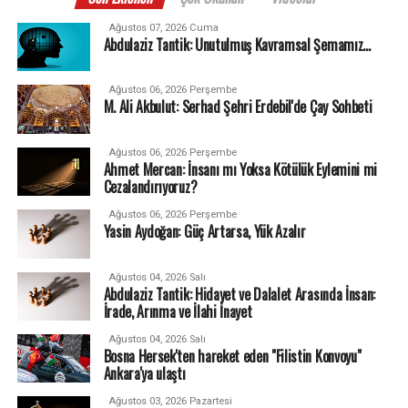
Ağustos 07, 2026 Cuma
Abdulaziz Tantik: Unutulmuş Kavramsal Şemamız…
Ağustos 06, 2026 Perşembe
M. Ali Akbulut: Serhad Şehri Erdebil'de Çay Sohbeti
Ağustos 06, 2026 Perşembe
Ahmet Mercan: İnsanı mı Yoksa Kötülük Eylemini mi
Cezalandırıyoruz?
Ağustos 06, 2026 Perşembe
Yasin Aydoğan: Güç Artarsa, Yük Azalır
Ağustos 04, 2026 Salı
Abdulaziz Tantik: Hidayet ve Dalalet Arasında İnsan:
İrade, Arınma ve İlahi İnayet
Ağustos 04, 2026 Salı
Bosna Hersek'ten hareket eden "Filistin Konvoyu"
Ankara'ya ulaştı
Ağustos 03, 2026 Pazartesi