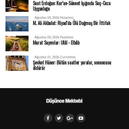
Suat Erdoğan: Kur’an-Sünnet Işığında Suç-Ceza
Uygunluğu
Ağustos 03, 2026 Pazartesi
M. Ali Akbulut: Riyad'da Ölü Doğmuş Bir İttifak
Ağustos 03, 2026 Pazartesi
Murat Sayımlar: Ulûl - Elbâb
Ağustos 01, 2026 Cumartesi
Şevket Hüner: Bütün saatler yaralar, sonuncusu
öldürür