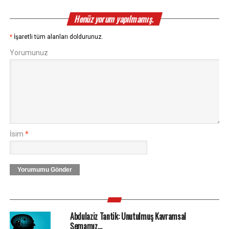
Henüz yorum yapılmamış.
*
İşaretli tüm alanları doldurunuz.
Yorumunuz
İsim
*
Yorumumu Gönder
Abdulaziz Tantik: Unutulmuş Kavramsal
Şemamız…