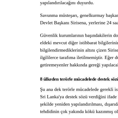
yapılandırılacağını duyurdu.
Savunma müsteşarı, genelkurmay başkanı 
Devlet Başkanı Sirisena, yerlerine 24 saa
Güvenlik kurumlarının başındakilerin dost
eldeki mevcut diğer istihbarat bilgilerin
bilgilendirmediklerinin altını çizen Siris
ilgililerce tarafıma iletilmemiştir. Eğer
getiremeyenler hakkında gereği yapılacak
8 ülkeden terörle mücadelede destek söz
Şu ana dek terörle mücadelede gerekli is
Sri Lanka'ya destek sözü verdiğini ifad
şekilde yeniden yapılandırılması, dışarı
tehdidinin çok yakında kökü kazınmış olac