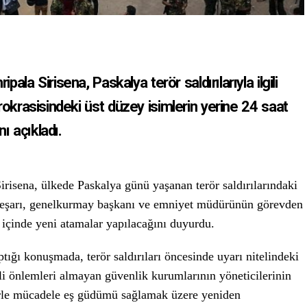
ala Sirisena, Paskalya terör saldırılarıyla ilgili
rokrasisindeki üst düzey isimlerin yerine 24 saat
ı açıkladı.
risena, ülkede Paskalya günü yaşanan terör saldırılarındaki
teşarı, genelkurmay başkanı ve emniyet müdürünün görevden
t içinde yeni atamalar yapılacağını duyurdu.
tığı konuşmada, terör saldırıları öncesinde uyarı nitelindeki
kli önlemleri almayan güvenlik kurumlarının yöneticilerinin
örle mücadele eş güdümü sağlamak üzere yeniden