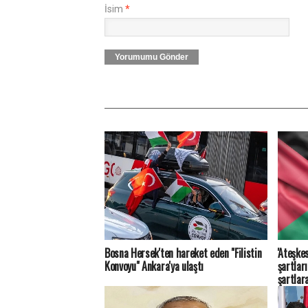
İsim
*
Yorumumu Gönder
Bosna Hersek'ten hareket eden "Filistin
'Ateşkes
Konvoyu" Ankara'ya ulaştı
şartlar
şartlar