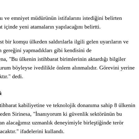
ve emniyet müdürünün istifalarını istediğini belirten
t içinde yeni atamaların yapılacağını belirtti.
 bir komşu ülkeden saldırılarla ilgili gelen uyarıların ve
in gereğini yapmadıkları gibi kendisini de
ena, "Bu ülkenin istihbarat birimlerinin aktardığı bilgiler
 durum böyleyse ivedilikle önlem alınmalıdır. Görevini yerine
tır." dedi.
ü
tihbarat kabiliyetine ve teknolojik donanıma sahip 8 ülkenin
e eden Sirinesa, "İnanıyorum ki güvenlik sektörünün bu
dan alacağımız uzmanlık deneyimiyle birleştiğinde terör
aktır." ifadelerini kullandı.