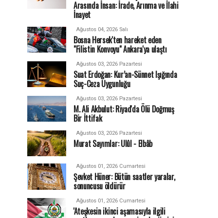
Arasında İnsan: İrade, Arınma ve İlahi
İnayet
Ağustos 04, 2026 Salı
Bosna Hersek'ten hareket eden
"Filistin Konvoyu" Ankara'ya ulaştı
Ağustos 03, 2026 Pazartesi
Suat Erdoğan: Kur’an-Sünnet Işığında
Suç-Ceza Uygunluğu
Ağustos 03, 2026 Pazartesi
M. Ali Akbulut: Riyad'da Ölü Doğmuş
Bir İttifak
Ağustos 03, 2026 Pazartesi
Murat Sayımlar: Ulûl - Elbâb
Ağustos 01, 2026 Cumartesi
Şevket Hüner: Bütün saatler yaralar,
sonuncusu öldürür
Ağustos 01, 2026 Cumartesi
'Ateşkesin ikinci aşamasıyla ilgili