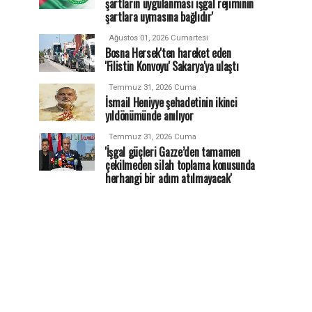
şartların uygulanması işgal rejiminin
şartlara uymasına bağlıdır'
Ağustos 01, 2026 Cumartesi
Bosna Hersek'ten hareket eden
'Filistin Konvoyu' Sakarya'ya ulaştı
Temmuz 31, 2026 Cuma
İsmail Heniyye şehadetinin ikinci
yıldönümünde anılıyor
Temmuz 31, 2026 Cuma
'İşgal güçleri Gazze’den tamamen
çekilmeden silah toplama konusunda
herhangi bir adım atılmayacak'