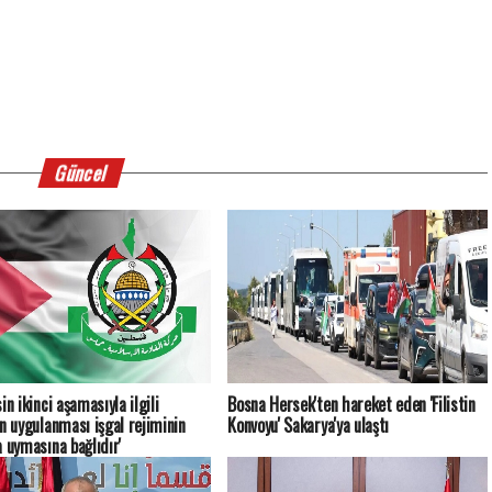
Güncel
in ikinci aşamasıyla ilgili
Bosna Hersek'ten hareket eden 'Filistin
ın uygulanması işgal rejiminin
Konvoyu' Sakarya'ya ulaştı
a uymasına bağlıdır'