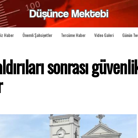
liz Haber
Önemli Şahsiyetler
Tercüme Haber
Video Galeri
Günün Tw
ldırıları sonrası güvenli
r