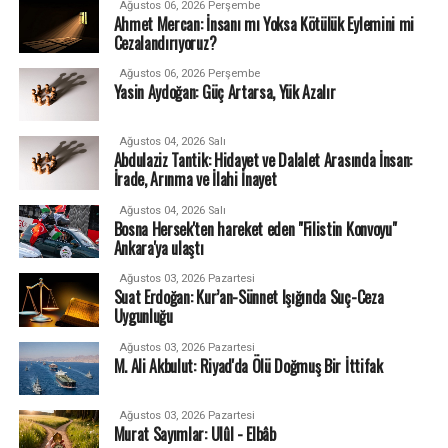
Ağustos 06, 2026 Perşembe
Ahmet Mercan: İnsanı mı Yoksa Kötülük Eylemini mi
Cezalandırıyoruz?
Ağustos 06, 2026 Perşembe
Yasin Aydoğan: Güç Artarsa, Yük Azalır
Ağustos 04, 2026 Salı
Abdulaziz Tantik: Hidayet ve Dalalet Arasında İnsan:
İrade, Arınma ve İlahi İnayet
Ağustos 04, 2026 Salı
Bosna Hersek'ten hareket eden "Filistin Konvoyu"
Ankara'ya ulaştı
Ağustos 03, 2026 Pazartesi
Suat Erdoğan: Kur’an-Sünnet Işığında Suç-Ceza
Uygunluğu
Ağustos 03, 2026 Pazartesi
M. Ali Akbulut: Riyad'da Ölü Doğmuş Bir İttifak
Ağustos 03, 2026 Pazartesi
Murat Sayımlar: Ulûl - Elbâb