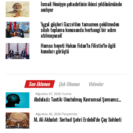
İsmail Heniyye şehadetinin ikinci yıldönümünde
anılıyor
'İşgal güçleri Gazze’den tamamen çekilmeden
silah toplama konusunda herhangi bir adım
atılmayacak'
Hamas heyeti Hakan Fidan’la Filistin’le ilgili
konuları görüştü
Son Eklenen
Çok Okunan
Videolar
Ağustos 07, 2026 Cuma
Abdulaziz Tantik: Unutulmuş Kavramsal Şemamız…
Ağustos 06, 2026 Perşembe
M. Ali Akbulut: Serhad Şehri Erdebil'de Çay Sohbeti