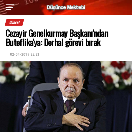
Güncel
Cezayir Genelkurmay Başkanı'ndan
Buteflika'ya: Derhal görevi bırak
02-04-2019 22:21