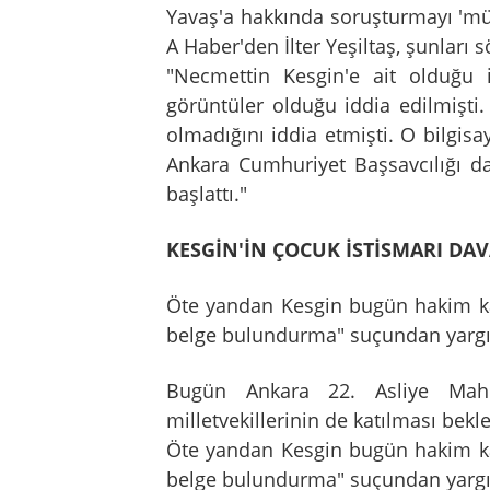
Yavaş'a hakkında soruşturmayı 'm
A Haber'den İlter Yeşiltaş, şunları s
"Necmettin Kesgin'e ait olduğu i
görüntüler olduğu iddia edilmişti.
olmadığını iddia etmişti. O bilgis
Ankara Cumhuriyet Başsavcılığı 
başlattı."
KESGİN'İN ÇOCUK İSTİSMARI DA
Öte yandan Kesgin bugün hakim karş
belge bulundurma" suçundan yargıla
Bugün Ankara 22. Asliye Mahk
milletvekillerinin de katılması bekl
Öte yandan Kesgin bugün hakim karş
belge bulundurma" suçundan yargıla