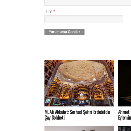
İsim
*
Yorumumu Gönder
M. Ali Akbulut: Serhad Şehri Erdebil'de
Ahmet M
Çay Sohbeti
Eylemin