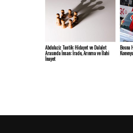
Abdulaziz Tantik: Hidayet ve Dalalet
Bosna H
Arasında İnsan: İrade, Arınma ve İlahi
Konvoyu
İnayet