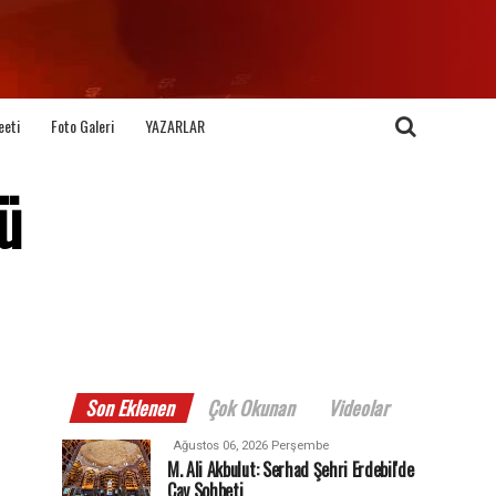
eeti
Foto Galeri
YAZARLAR
ü
Son Eklenen
Çok Okunan
Videolar
Ağustos 06, 2026 Perşembe
M. Ali Akbulut: Serhad Şehri Erdebil'de
Çay Sohbeti