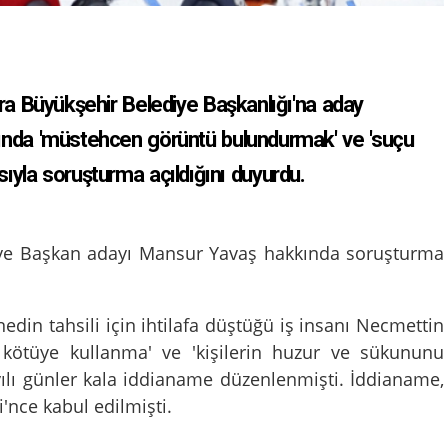
a Büyükşehir Belediye Başkanlığı'na aday
ında 'müstehcen görüntü bulundurmak' ve 'suçu
sıyla soruşturma açıldığını duyurdu.
ye Başkan adayı Mansur Yavaş hakkında soruşturma
edin tahsili için ihtilafa düştüğü iş insanı Necmettin
i kötüye kullanma' ve 'kişilerin huzur ve sükununu
ılı günler kala iddianame düzenlenmişti. İddianame,
'nce kabul edilmişti.