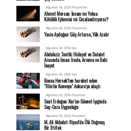
Ağustos 06, 2026 Perşembe
Ahmet Mercan: İnsanı mı Yoksa
Kötülük Eylemini mi Cezalandırıyoruz?
Ağustos 06, 2026 Perşembe
Yasin Aydoğan: Güç Artarsa, Yük Azalır
Ağustos 04, 2026 Salı
Abdulaziz Tantik: Hidayet ve Dalalet
Arasında İnsan: İrade, Arınma ve İlahi
İnayet
Ağustos 04, 2026 Salı
Bosna Hersek'ten hareket eden
"Filistin Konvoyu" Ankara'ya ulaştı
Ağustos 03, 2026 Pazartesi
Suat Erdoğan: Kur’an-Sünnet Işığında
Suç-Ceza Uygunluğu
Ağustos 03, 2026 Pazartesi
M. Ali Akbulut: Riyad'da Ölü Doğmuş
Bir İttifak