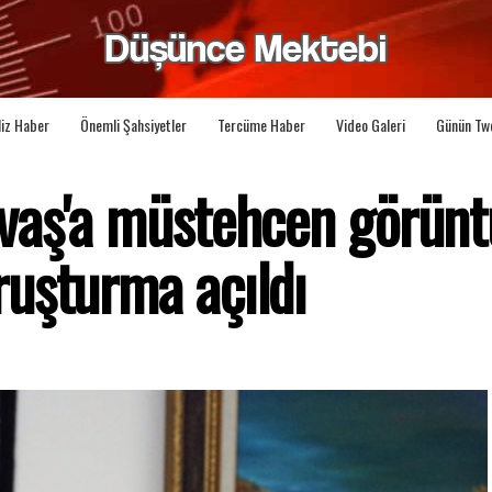
liz Haber
Önemli Şahsiyetler
Tercüme Haber
Video Galeri
Günün Tw
vaş'a müstehcen görünt
uşturma açıldı