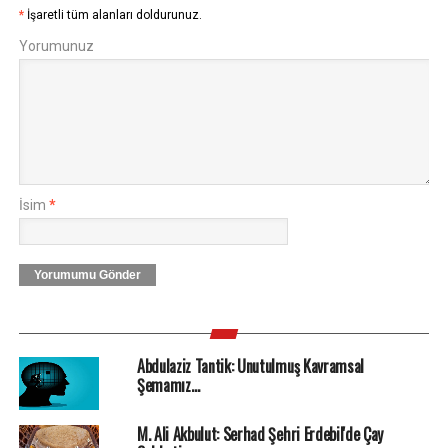
*
İşaretli tüm alanları doldurunuz.
Yorumunuz
İsim
*
Yorumumu Gönder
Abdulaziz Tantik: Unutulmuş Kavramsal
Şemamız…
M. Ali Akbulut: Serhad Şehri Erdebil'de Çay