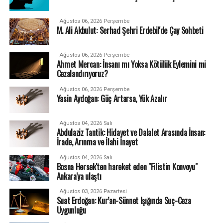
Ağustos 06, 2026 Perşembe
M. Ali Akbulut: Serhad Şehri Erdebil'de Çay Sohbeti
Ağustos 06, 2026 Perşembe
Ahmet Mercan: İnsanı mı Yoksa Kötülük Eylemini mi
Cezalandırıyoruz?
Ağustos 06, 2026 Perşembe
Yasin Aydoğan: Güç Artarsa, Yük Azalır
Ağustos 04, 2026 Salı
Abdulaziz Tantik: Hidayet ve Dalalet Arasında İnsan:
İrade, Arınma ve İlahi İnayet
Ağustos 04, 2026 Salı
Bosna Hersek'ten hareket eden "Filistin Konvoyu"
Ankara'ya ulaştı
Ağustos 03, 2026 Pazartesi
Suat Erdoğan: Kur’an-Sünnet Işığında Suç-Ceza
Uygunluğu