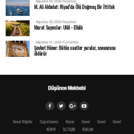
Ağustos 03, 2026 Pazartesi
M. Ali Akbulut: Riyad'da Ölü Doğmuş Bir İttifak
Ağustos 03, 2026 Pazartesi
Murat Sayımlar: Ulûl - Elbâb
Ağustos 01, 2026 Cumartesi
Şevket Hüner: Bütün saatler yaralar, sonuncusu
öldürür
Genel Bilgiler
Coğrafyamız
Künye
Genel
Genel
Genel
KÜNYE
İLETİŞİM
REKLAM