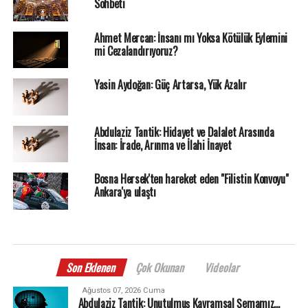
Sohbeti
Ahmet Mercan: İnsanı mı Yoksa Kötülük Eylemini
mi Cezalandırıyoruz?
Yasin Aydoğan: Güç Artarsa, Yük Azalır
Abdulaziz Tantik: Hidayet ve Dalalet Arasında
İnsan: İrade, Arınma ve İlahi İnayet
Bosna Hersek'ten hareket eden "Filistin Konvoyu"
Ankara'ya ulaştı
Son Eklenen
Çok Okunan
Videolar
Ağustos 07, 2026 Cuma
Abdulaziz Tantik: Unutulmuş Kavramsal Şemamız…