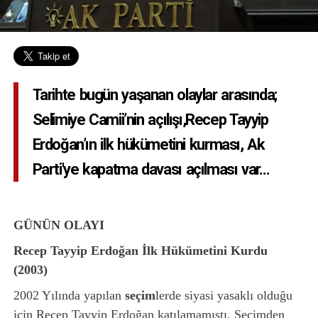
Tarihte bugün yaşanan olaylar arasında;
Selimiye Camii’nin açılışı,Recep Tayyip
Erdoğan’ın ilk hükümetini kurması, Ak
Parti'ye kapatma davası açılması var…
GÜNÜN OLAYI
Recep Tayyip Erdoğan
İlk Hükümetini Kurdu
(2003)
2002 Yılında yapılan
seçim
lerde siyasi yasaklı olduğu
için Recep Tayyip Erdoğan katılamamıştı. Seçimden