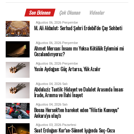
Son Eklenen
Çok Okunan
Videolar
Ağustos 06, 2026 Perşembe
M. Ali Akbulut: Serhad Şehri Erdebil'de Çay Sohbeti
Ağustos 06, 2026 Perşembe
Ahmet Mercan: İnsanı mı Yoksa Kötülük Eylemini mi
Cezalandırıyoruz?
Ağustos 06, 2026 Perşembe
Yasin Aydoğan: Güç Artarsa, Yük Azalır
Ağustos 04, 2026 Salı
Abdulaziz Tantik: Hidayet ve Dalalet Arasında İnsan:
İrade, Arınma ve İlahi İnayet
Ağustos 04, 2026 Salı
Bosna Hersek'ten hareket eden "Filistin Konvoyu"
Ankara'ya ulaştı
Ağustos 03, 2026 Pazartesi
Suat Erdoğan: Kur’an-Sünnet Işığında Suç-Ceza