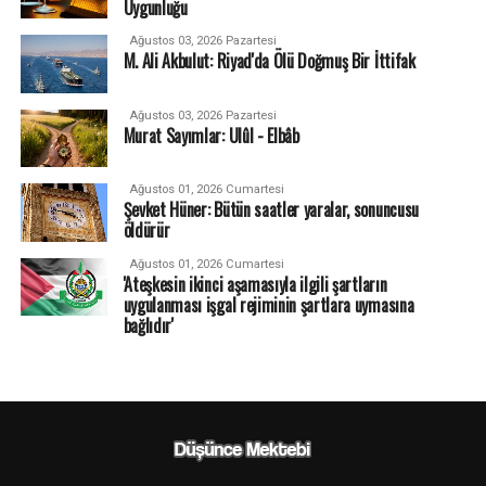
Uygunluğu
Ağustos 03, 2026 Pazartesi
M. Ali Akbulut: Riyad'da Ölü Doğmuş Bir İttifak
Ağustos 03, 2026 Pazartesi
Murat Sayımlar: Ulûl - Elbâb
Ağustos 01, 2026 Cumartesi
Şevket Hüner: Bütün saatler yaralar, sonuncusu
öldürür
Ağustos 01, 2026 Cumartesi
'Ateşkesin ikinci aşamasıyla ilgili şartların
uygulanması işgal rejiminin şartlara uymasına
bağlıdır'