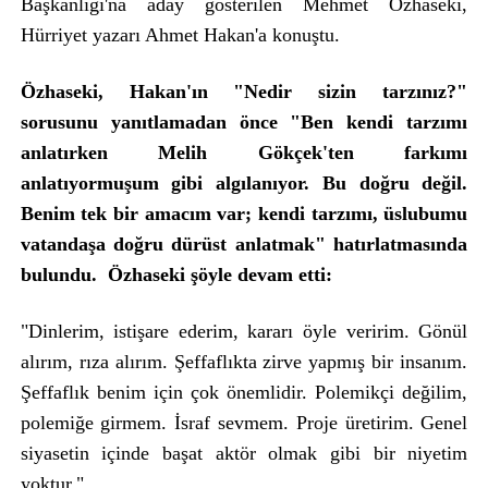
Başkanlığı'na aday gösterilen Mehmet Özhaseki,
Hürriyet yazarı Ahmet Hakan'a konuştu.
Özhaseki, Hakan'ın "Nedir sizin tarzınız?"
sorusunu yanıtlamadan önce "Ben kendi tarzımı
anlatırken Melih Gökçek'ten farkımı
anlatıyormuşum gibi algılanıyor. Bu doğru değil.
Benim tek bir amacım var; kendi tarzımı, üslubumu
vatandaşa doğru dürüst anlatmak" hatırlatmasında
bulundu. Özhaseki şöyle devam etti:
"Dinlerim, istişare ederim, kararı öyle veririm. Gönül
alırım, rıza alırım. Şeffaflıkta zirve yapmış bir insanım.
Şeffaflık benim için çok önemlidir. Polemikçi değilim,
polemiğe girmem. İsraf sevmem. Proje üretirim. Genel
siyasetin içinde başat aktör olmak gibi bir niyetim
yoktur."