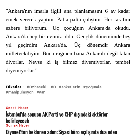
"Ankara'nın imarla ilgili ana planlamasını 6 ay kadar
emek vererek yaptım. Pafta pafta çalıştım. Her tarafını
ezbere biliyorum. Üç çocuğum Ankara'da okudu.
Ankara'da hep bir evimiz oldu. Gençlik dönemimde beş
yıl geçirdim Ankara'da. Üç dönemdir Ankara
milletvekiliyim. Buna rağmen bana Ankaralı değil falan
diyorlar. Neyse ki iş bilmez diyemiyorlar, tembel
diyemiyorlar."
Etiketler :
Özhaseki:
O
anketlerin
çoğunda
manipülasyon
var
Önceki Haber
İstanbul'da sonucu AK Parti ve CHP dışındaki aktörler
belirleyecek
Sonraki Haber
Diyanet'ten beklenen adım: Siyasi büro açılışında dua eden