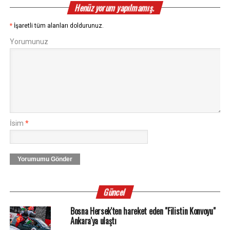
Henüz yorum yapılmamış.
*
İşaretli tüm alanları doldurunuz.
Yorumunuz
İsim
*
Yorumumu Gönder
Güncel
Bosna Hersek'ten hareket eden "Filistin Konvoyu"
Ankara'ya ulaştı