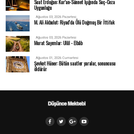
Suat Erdoğan: Kur’an-Sünnet Işığında Suç-Ceza
Uygunluğu
Ağustos 03, 2026 Pazartesi
M. Ali Akbulut: Riyad'da Ölü Doğmuş Bir İttifak
Ağustos 03, 2026 Pazartesi
Murat Sayımlar: Ulûl - Elbâb
Ağustos 01, 2026 Cumartesi
Şevket Hüner: Bütün saatler yaralar, sonuncusu
öldürür