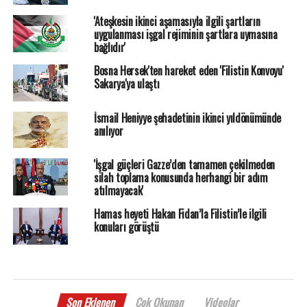
'Ateşkesin ikinci aşamasıyla ilgili şartların
uygulanması işgal rejiminin şartlara uymasına
bağlıdır'
Bosna Hersek'ten hareket eden 'Filistin Konvoyu'
Sakarya'ya ulaştı
İsmail Heniyye şehadetinin ikinci yıldönümünde
anılıyor
'İşgal güçleri Gazze’den tamamen çekilmeden
silah toplama konusunda herhangi bir adım
atılmayacak'
Hamas heyeti Hakan Fidan’la Filistin’le ilgili
konuları görüştü
Son Eklenen
Çok Okunan
Videolar