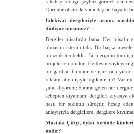
rahatsız olduğu şeyleri görmek isteme
Görünür olsun da vatandaş bu hayatta bir
Edebiyat dergileriyle aran
ız nasıld
dinliyor musunuz?
Dergiler misafirdir bana. Her misafir g
olmasını isterim tabi. Bir başka mesel
birazcık tembeldir. Bir derginin tüm işini
projelerle doludur. Herkesin söyleyeceğ
bir gariban bulunur ve işler ona yıkıl
reklam alma işiyle ilgilenir mi? Var m
şunu diyorum; önüme gelen her dergide b
sebepten kıyamam, dergileri kıyasıya ele
nasıl bir sıkıntılı süreçtir, hesap ede
anlayışıyla dergicilere, dergilere kıyılma
Mustafa Çiftçi, öykü türünde kimleri
m
ıdır?