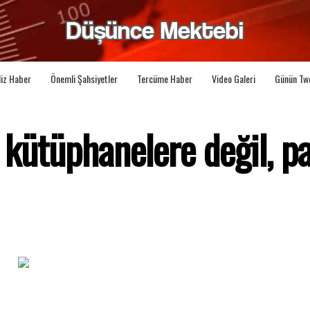
liz Haber
Önemli Şahsiyetler
Tercüme Haber
Video Galeri
Günün Tw
n kütüphanelere değil, p