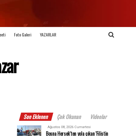
eeti
Foto Galeri
YAZARLAR
azar
Son Eklenen
Çok Okunan
Videolar
Ağustos 08, 2026 Cumartesi
Bosna Hersek'ten yola çıkan 'Filistin