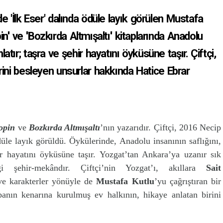
de 'İlk Eser' dalında ödüle layık görülen Mustafa
in'' ve ''Bozkırda Altmışaltı'' kitaplarında Anadolu
nlatır; taşra ve şehir hayatını öyküsüne taşır. Çiftçi,
rini besleyen unsurlar hakkında Hatice Ebrar
hopin
ve
Bozkırda Altmışaltı
’nın yazarıdır. Çiftçi, 2016 Necip
üle layık görüldü. Öykülerinde, Anadolu insanının saflığını,
hir hayatını öyküsüne taşır. Yozgat’tan Ankara’ya uzanır sık
ği şehir-mekândır. Çiftçi’nin Yozgat’ı, akıllara
Sait
 ve karakterler yönüyle de
Mustafa Kutlu
’yu çağrıştıran bir
banın kenarına kurulmuş ev halkının, hikaye anlatan birini