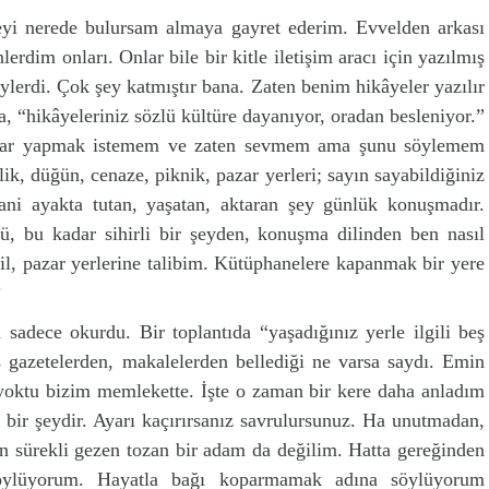
yi nerede bulursam almaya gayret ederim. Evvelden arkası
nlerdim onları. Onlar bile bir kitle iletişim aracı için yazılmış
ylerdi. Çok şey katmıştır bana. Zaten benim hikâyeler yazılır
na, “hikâyeleriniz sözlü kültüre dayanıyor, oradan besleniyor.”
ımlar yapmak istemem ve zaten sevmem ama şunu söylemem
k, düğün, cenaze, piknik, pazar yerleri; sayın sayabildiğiniz
ani ayakta tutan, yaşatan, aktaran şey günlük konuşmadır.
, bu kadar sihirli bir şeyden, konuşma dilinden ben nasıl
, pazar yerlerine talibim. Kütüphanelere kapanmak bir yere
?
 sadece okurdu. Bir toplantıda “yaşadığınız yerle ilgili beş
 gazetelerden, makalelerden bellediği ne varsa saydı. Emin
ı yoktu bizim memlekette. İşte o zaman bir kere daha anladım
 bir şeydir. Ayarı kaçırırsanız savrulursunuz. Ha unutmadan,
en sürekli gezen tozan bir adam da değilim. Hatta gereğinden
öylüyorum. Hayatla bağı koparmamak adına söylüyorum