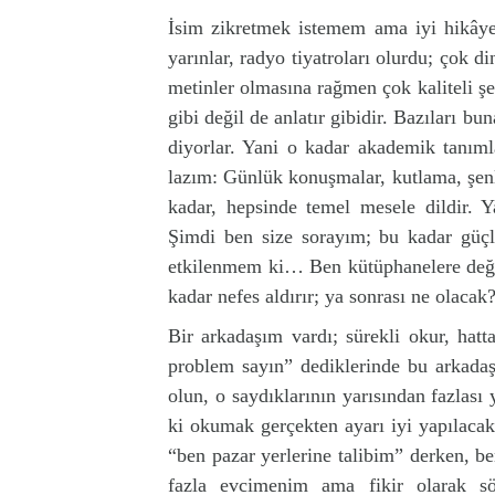
İsim zikretmek istemem ama iyi hikâye
yarınlar, radyo tiyatroları olurdu; çok di
metinler olmasına rağmen çok kaliteli şe
gibi değil de anlatır gibidir. Bazıları bu
diyorlar. Yani o kadar akademik tan
lazım: Günlük konuşmalar, kutlama, şenli
kadar, hepsinde temel mesele dildir. Y
Şimdi ben size sorayım; bu kadar güçlü
etkilenmem ki… Ben kütüphanelere değil
kadar nefes aldırır; ya sonrası ne olacak
Bir arkadaşım vardı; sürekli okur, hatta
problem sayın” dediklerinde bu arkadaş
olun, o saydıklarının yarısından fazlas
ki okumak gerçekten ayarı iyi yapılacak
“ben pazar yerlerine talibim” derken, b
fazla evcimenim ama fikir olarak s