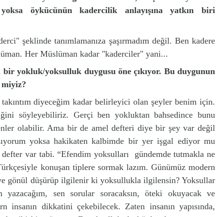
 yoksa öykücünün kadercilik anlayışına yatkın biri
aderci" şeklinde tanımlamanıza şaşırmadım değil. Ben kadere
man. Her Müslüman kadar "kaderciler" yani...
bir yokluk/yoksulluk duygusu öne çıkıyor. Bu duygunun
r miyiz?
akıntım diyeceğim kadar belirleyici olan şeyler benim için.
iğini söyleyebiliriz. Gerçi ben yokluktan bahsedince bunu
ler olabilir. Ama bir de amel defteri diye bir şey var değil
zıyorum yoksa hakikaten kalbimde bir yer işgal ediyor mu
r defter var tabi. “Efendim yoksulları gündemde tutmakla ne
 Türkçesiyle konuşan tiplere sormak lazım. Günümüz modern
gönül düşürüp ilgilenir ki yoksullukla ilgilensin? Yoksullar
 yazacağım, sen sorular soracaksın, öteki okuyacak ve
 insanın dikkatini çekebilecek. Zaten insanın yapısında,