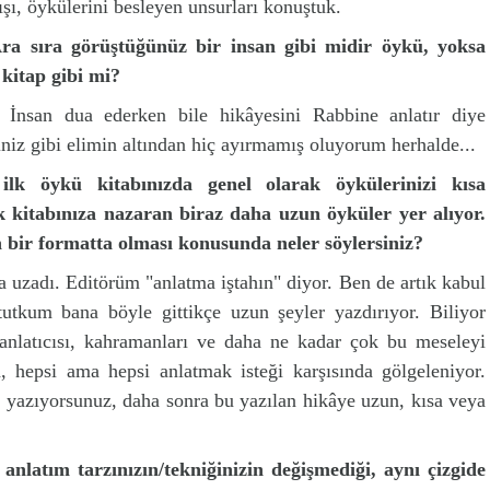
şı, öykülerini besleyen unsurları konuştuk.
 Ara sıra görüştüğünüz bir insan gibi midir öykü, yoksa
 kitap gibi mi?
İnsan dua ederken bile hikâyesini Rabbine anlatır diye
niz gibi elimin altından hiç ayırmamış oluyorum herhalde...
 ilk öykü kitabınızda genel olarak öykülerinizi kısa
lk kitabınıza nazaran biraz daha uzun öyküler yer alıyor.
n bir formatta olması konusunda neler söylersiniz?
da uzadı. Editörüm "anlatma iştahın" diyor. Ben de artık kabul
utkum bana böyle gittikçe uzun şeyler yazdırıyor. Biliyor
anlatıcısı, kahramanları ve daha ne kadar çok bu meseleyi
 hepsi ama hepsi anlatmak isteği karşısında gölgeleniyor.
z yazıyorsunuz, daha sonra bu yazılan hikâye uzun, kısa veya
 anlatım tarzınızın/tekniğinizin değişmediği, aynı çizgide