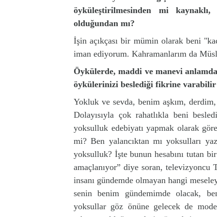
öyküleştirilmesinden mi kaynaklı,
olduğundan mı?
İşin açıkçası bir mümin olarak beni "k
iman ediyorum. Kahramanlarım da Müslü
Öykülerde, maddi ve manevi anlamda 
öykülerinizi beslediği fikrine varabili
Yokluk ve sevda, benim aşkım, derdim, t
Dolayısıyla çok rahatlıkla beni besled
yoksulluk edebiyatı yapmak olarak gören
mi? Ben yalancıktan mı yoksulları ya
yoksulluk? İşte bunun hesabını tutan bi
amaçlanıyor” diye soran, televizyoncu
insanı gündemde olmayan hangi meseleye 
senin benim gündemimde olacak, ben
yoksullar göz önüne gelecek de modern