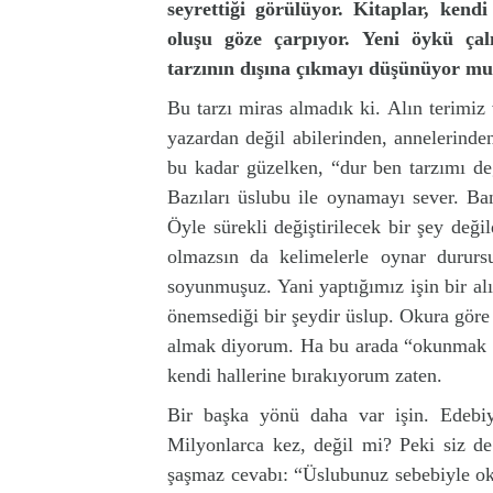
seyrettiği görülüyor. Kitaplar, kendi
oluşu göze çarpıyor. Yeni öykü çal
tarzının dışına çıkmayı düşünüyor m
Bu tarzı miras almadık ki. Alın terimiz 
yazardan değil abilerinden, annelerinden
bu kadar güzelken, “dur ben tarzımı de
Bazıları üslubu ile oynamayı sever. Bana
Öyle sürekli değiştirilecek bir şey değ
olmazsın da kelimelerle oynar durursu
soyunmuşuz. Yani yaptığımız işin bir alıcı
önemsediği bir şeydir üslup. Okura gör
almak diyorum. Ha bu arada “okunmak ben
kendi hallerine bırakıyorum zaten.
Bir başka yönü daha var işin. Edebiy
Milyonlarca kez, değil mi? Peki siz d
şaşmaz cevabı: “Üslubunuz sebebiyle oku