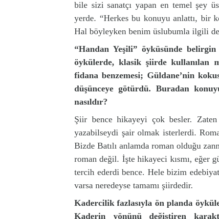
bile sizi sanatçı yapan en temel şey üs
yerde. “Herkes bu konuyu anlattı, bir k
Hal böyleyken benim üslubumla ilgili d
“Handan Yeşili” öyküsünde belirgin 
öykülerde, klasik şiirde kullanılan
fidana benzemesi; Güldane’nin kokus
düşünceye götürdü. Buradan konuyu 
nasıldır?
Şiir bence hikayeyi çok besler. Zaten
yazabilseydi şair olmak isterlerdi. Roma
Bizde Batılı anlamda roman olduğu zann
roman değil. İşte hikayeci kısmı, eğer g
tercih ederdi bence. Hele bizim edebiya
varsa neredeyse tamamı şiirdedir.
Kadercilik fazlasıyla ön planda öyküle
Kaderin yönünü değiştiren karakt