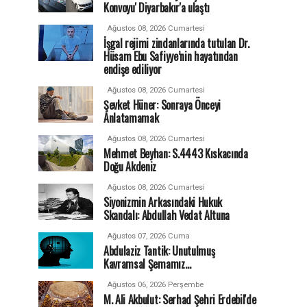
Konvoyu' Diyarbakır'a ulaştı
Ağustos 08, 2026 Cumartesi
İşgal rejimi zindanlarında tutulan Dr.
Hüsam Ebu Safiyye’nin hayatından
endişe ediliyor
Ağustos 08, 2026 Cumartesi
Şevket Hüner: Sonraya Önceyi
Anlatamamak
Ağustos 08, 2026 Cumartesi
Mehmet Beyhan: S.4443 Kıskacında
Doğu Akdeniz
Ağustos 08, 2026 Cumartesi
Siyonizmin Arkasındaki Hukuk
Skandalı: Abdullah Vedat Altuna
Ağustos 07, 2026 Cuma
Abdulaziz Tantik: Unutulmuş
Kavramsal Şemamız…
Ağustos 06, 2026 Perşembe
M. Ali Akbulut: Serhad Şehri Erdebil'de