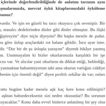
 içlerinde değerlendirildiğinde de anlatım tarzının aynı
ışmalarınızda, mevcut öykü kitaplarınızdaki öyküleme
usunuz?
vardır. Ve işin en güzeli bu tarzı okuyucu çok sevmiştir. Bir
, masalcı dedelerinden dinler gibi dinler olmuştur. Bu ilişki
ğiştireyim” diye niçin diyeyim? Bir başka mesele de şudur.
 göre üslup araçlardaki rot balans gibidir. İnce ayar ister.
ildir. “Dur bir de şu üslupla yazayım” diyerek hikâye yazmış
n. Unutmayalım ki bizler okurlarımızla karşılıklı bir işe
sı var. Ve alıcılar yani okurların da dikkat ettiği, beklediği,
e yazmaktan bahsetmiyorum tabi ama okurun varlığını ciddiye
im için önemli değil” diyen pırıltılı zekâlar da var; onları
atta bugüne kadar mesela aşk kaç kere konu edilmiştir?
e aşktan bahsedecekseniz sizi neden okusunlar? Bu sorunun
yacaklar.” Konu daha evvel binlerce anlatılmış bir şey olsa