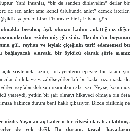
luptur. Yani insanlar, “bir de senden dinleyelim” derler bir
ere de sen anlat ama kendi üslubunda anlat” demek isterler.
eğişiklik yapmam biraz lüzumsuz bir iştir bana göre…
olmakla beraber, âşık olunan kadını anlattığınız diğer
 mazmunlardan esinlenmiş gibisiniz. Handan’ın boyunun
unu gül, reyhan ve leylak çiçeğinin tarif edememesi bu
bağlayacak olursak, bir öykücü olarak şiirle aranız
 açık söylemek lazım, hikayecilerin epeyce bir kısmı şiir
ncılar da hikaye yazabilseydiler lafı bu kadar uzatmazlardı.
edilen sayfalar dolusu mızmınlanmalar var. Neyse, konumuz
ücü yetseydi, yetkin bir şair olmayı hikayeci olmaya bin defa
tımıza bakınca durum beni haklı çıkarıyor. Bizde birikmiş ne
rinizde. Yaşananlar, kaderin bir cilvesi olarak anlatılmış.
erler de yok değil. Bu durum, taşralı hayatların