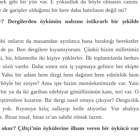
mek gibi bir yön var. E yoksulluk da böyle olmasın canım.
 de garipler olduğunu bir kere daha hatırlasın değil mi?
ır? Dergilerden öykünün nabzını istikrarlı bir şekilde
ibi onların da masamdan ayrılınca bana bıraktığı bereketler
e de şu. Ben dergilere kıyamıyorum. Çünkü bizim milletimiz
, bir, bilemedin iki kişiye yüklerler. İlk toplantılarda herkes
i sözü vardır. Daha sonra sıra iş yapmaya gelince her ekipte
ır. Yahu bir adam hem dizgi hem dağıtım hem editörlük hem
ı böyle bir eziyet? Ama işte bizim memleketimizde var. Yani
ir ya da iki gariban edebiyat gönüllüsünün kanı, teri var. O
ştirenlere kızarım. Bir dergi nasıl ortaya çıkıyor? Dergicilik
n yok. Kıyasıya kılıç sallayıp kelle alıyorlar. Vur abalıya
z. Biraz insaf, biraz iz’an sahibi olmak lazım.
 okur? Çiftçi’nin öykülerine ilham veren bir öykücü var