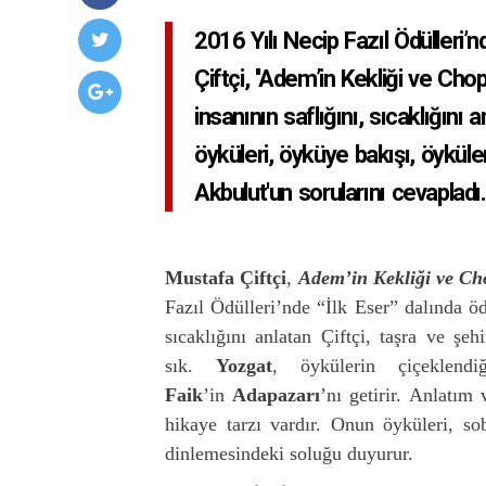
2016 Yılı Necip Fazıl Ödülleri’n
Çiftçi, ''Adem’in Kekliği ve Chop
insanının saflığını, sıcaklığını a
öyküleri, öyküye bakışı, öyküle
Akbulut'un sorularını cevapladı.
Mustafa Çiftçi
,
Adem’in Kekliği ve C
Fazıl Ödülleri’nde “İlk Eser” dalında öd
sıcaklığını anlatan Çiftçi, taşra ve şe
sık.
Yozgat
, öykülerin çiçeklendi
Faik
’in
Adapazarı
’nı getirir. Anlatım
hikaye tarzı vardır. Onun öyküleri, so
dinlemesindeki soluğu duyurur.