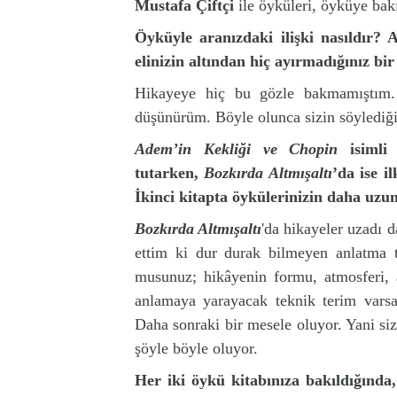
Mustafa Çiftçi
ile öyküleri, öyküye bakı
Öyküyle aran
ızdaki ilişki nasıldır?
elinizin altından hiç ayırmadığınız bir
Hikayeye hiç bu gözle bakmamıştım. 
düşünürüm. Böyle olunca sizin söylediği
Adem’in Kekli
ği ve Chopin
isimli
tutarken,
Bozkırda Altmışaltı
’da ise i
İkinci kitapta öykülerinizin daha uzu
Bozk
ırda Altmışaltı
'da hikayeler uzadı 
ettim ki dur durak bilmeyen anlatma t
musunuz; hikâyenin formu, atmosferi, 
anlamaya yarayacak teknik terim varsa,
Daha sonraki bir mesele oluyor. Yani si
şöyle böyle oluyor.
Her iki öykü kitab
ınıza bakıldığında,