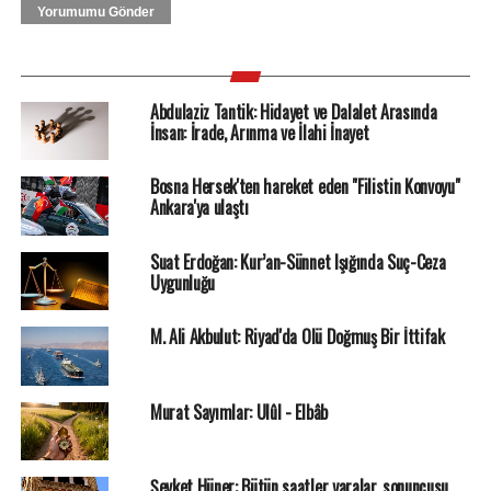
Yorumumu Gönder
Abdulaziz Tantik: Hidayet ve Dalalet Arasında
İnsan: İrade, Arınma ve İlahi İnayet
Bosna Hersek'ten hareket eden "Filistin Konvoyu"
Ankara'ya ulaştı
Suat Erdoğan: Kur’an-Sünnet Işığında Suç-Ceza
Uygunluğu
M. Ali Akbulut: Riyad'da Ölü Doğmuş Bir İttifak
Murat Sayımlar: Ulûl - Elbâb
Şevket Hüner: Bütün saatler yaralar, sonuncusu