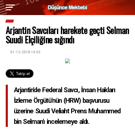
Arjantin Savcıları harekete geçti Selman
Suudi Elçiliğine sığındı
01-12-2018 14:53
Arjantin'de Federal Savcı, İnsan Hakları
İzleme Örgütü'nün (HRW) başvurusu
üzerine Suudi Veliaht Prens Muhammed
bin Selman'ı incelemeye aldı.