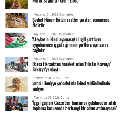
Murat Sayımlar: Ulûl - Elbâb
Ağustos 01, 2026 Cumartesi
Şevket Hüner: Bütün saatler yaralar, sonuncusu
öldürür
Ağustos 01, 2026 Cumartesi
'Ateşkesin ikinci aşamasıyla ilgili şartların
uygulanması işgal rejiminin şartlara uymasına
bağlıdır'
Ağustos 01, 2026 Cumartesi
Bosna Hersek'ten hareket eden 'Filistin Konvoyu'
Sakarya'ya ulaştı
Temmuz 31, 2026 Cuma
İsmail Heniyye şehadetinin ikinci yıldönümünde
anılıyor
Temmuz 31, 2026 Cuma
'İşgal güçleri Gazze’den tamamen çekilmeden silah
toplama konusunda herhangi bir adım atılmayacak'