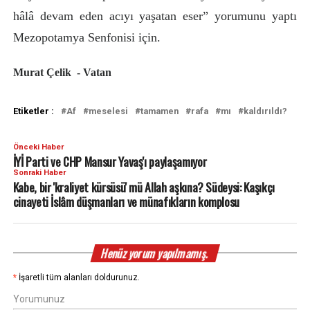
hâlâ devam eden acıyı yaşatan eser” yorumunu yaptı
Mezopotamya Senfonisi için.
Murat Çelik - Vatan
Etiketler :
Af
meselesi
tamamen
rafa
mı
kaldırıldı?
Önceki Haber
İYİ Parti ve CHP Mansur Yavaş'ı paylaşamıyor
Sonraki Haber
Kabe, bir 'kraliyet kürsüsü' mü Allah aşkına? Südeysi: Kaşıkçı
cinayeti İslâm düşmanları ve münafıkların komplosu
Henüz yorum yapılmamış.
*
İşaretli tüm alanları doldurunuz.
Yorumunuz