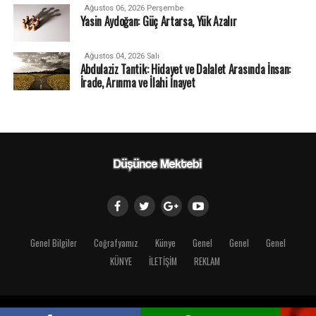
Ağustos 06, 2026 Perşembe
Yasin Aydoğan: Güç Artarsa, Yük Azalır
Ağustos 04, 2026 Salı
Abdulaziz Tantik: Hidayet ve Dalalet Arasında İnsan:
İrade, Arınma ve İlahi İnayet
Genel Bilgiler
Coğrafyamız
Künye
Genel
Genel
Genel
KÜNYE
İLETİŞİM
REKLAM
Copyright © 2018 Düşünce Mektebi