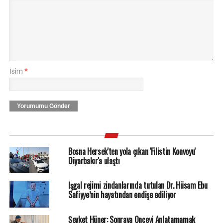
İsim
*
Yorumumu Gönder
Bosna Hersek'ten yola çıkan 'Filistin Konvoyu'
Diyarbakır'a ulaştı
İşgal rejimi zindanlarında tutulan Dr. Hüsam Ebu
Safiyye’nin hayatından endişe ediliyor
Şevket Hüner: Sonraya Önceyi Anlatamamak