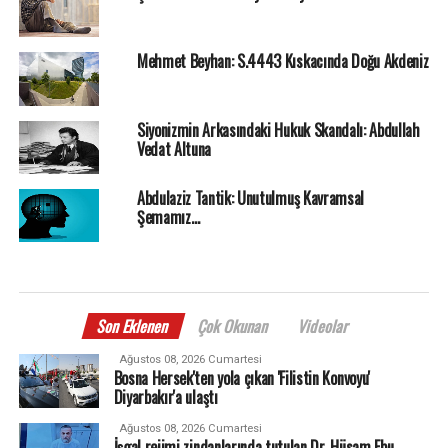
Mehmet Beyhan: S.4443 Kıskacında Doğu Akdeniz
Siyonizmin Arkasındaki Hukuk Skandalı: Abdullah
Vedat Altuna
Abdulaziz Tantik: Unutulmuş Kavramsal
Şemamız…
Son Eklenen
Çok Okunan
Videolar
Ağustos 08, 2026 Cumartesi
Bosna Hersek'ten yola çıkan 'Filistin Konvoyu'
Diyarbakır'a ulaştı
Ağustos 08, 2026 Cumartesi
İşgal rejimi zindanlarında tutulan Dr. Hüsam Ebu