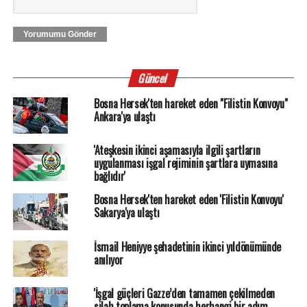
Yorumumu Gönder
Güncel
Bosna Hersek'ten hareket eden "Filistin Konvoyu"
Ankara'ya ulaştı
'Ateşkesin ikinci aşamasıyla ilgili şartların
uygulanması işgal rejiminin şartlara uymasına
bağlıdır'
Bosna Hersek'ten hareket eden 'Filistin Konvoyu'
Sakarya'ya ulaştı
İsmail Heniyye şehadetinin ikinci yıldönümünde
anılıyor
'İşgal güçleri Gazze’den tamamen çekilmeden
silah toplama konusunda herhangi bir adım