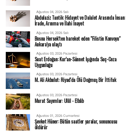
Ağustos 04, 2026 Salı
Abdulaziz Tantik: Hidayet ve Dalalet Arasında İnsan:
İrade, Arınma ve İlahi İnayet
Ağustos 04, 2026 Salı
Bosna Hersek'ten hareket eden "Filistin Konvoyu"
Ankara'ya ulaştı
Ağustos 03, 2026 Pazartesi
Suat Erdoğan: Kur’an-Sünnet Işığında Suç-Ceza
Uygunluğu
Ağustos 03, 2026 Pazartesi
M. Ali Akbulut: Riyad'da Ölü Doğmuş Bir İttifak
Ağustos 03, 2026 Pazartesi
Murat Sayımlar: Ulûl - Elbâb
Ağustos 01, 2026 Cumartesi
Şevket Hüner: Bütün saatler yaralar, sonuncusu
öldürür