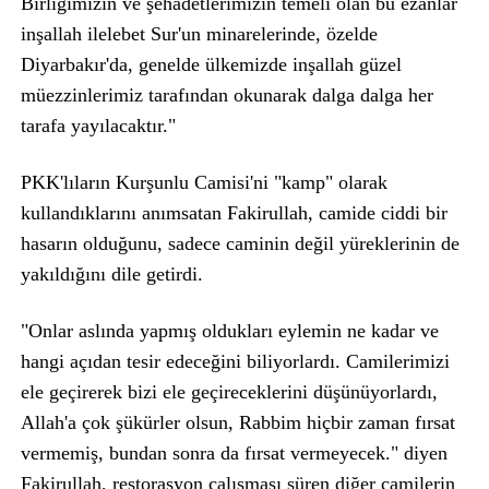
Birliğimizin ve şehadetlerimizin temeli olan bu ezanlar
inşallah ilelebet Sur'un minarelerinde, özelde
Diyarbakır'da, genelde ülkemizde inşallah güzel
müezzinlerimiz tarafından okunarak dalga dalga her
tarafa yayılacaktır."
PKK'lıların Kurşunlu Camisi'ni "kamp" olarak
kullandıklarını anımsatan Fakirullah, camide ciddi bir
hasarın olduğunu, sadece caminin değil yüreklerinin de
yakıldığını dile getirdi.
"Onlar aslında yapmış oldukları eylemin ne kadar ve
hangi açıdan tesir edeceğini biliyorlardı. Camilerimizi
ele geçirerek bizi ele geçireceklerini düşünüyorlardı,
Allah'a çok şükürler olsun, Rabbim hiçbir zaman fırsat
vermemiş, bundan sonra da fırsat vermeyecek." diyen
Fakirullah, restorasyon çalışması süren diğer camilerin