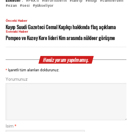
Etiketler :
PKK'lı
teröristlerin
tahrip
ettiği
camilerden
ezan
sesi
yükseliyor
Önceki Haber
Kayıp Suudi Gazeteci Cemal Kaşıkçı hakkında flaş açıklama
Sonraki Haber
Pompeo ve Kuzey Kore lideri Kim arasında nükleer görüşme
Henüz yorum yapılmamış.
*
İşaretli tüm alanları doldurunuz.
Yorumunuz
İsim
*