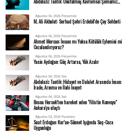
Abdulaziz Tantik: Unutulmuş Kavramsal Şemamız…
Ağustos 06, 2026 Perşembe
M. Ali Akbulut: Serhad Şehri Erdebil'de Çay Sohbeti
Ağustos 06, 2026 Perşembe
Ahmet Mercan: İnsanı mı Yoksa Kötülük Eylemini mi
Cezalandırıyoruz?
Ağustos 06, 2026 Perşembe
Yasin Aydoğan: Güç Artarsa, Yük Azalır
Ağustos 04, 2026 Salı
Abdulaziz Tantik: Hidayet ve Dalalet Arasında İnsan:
İrade, Arınma ve İlahi İnayet
Ağustos 04, 2026 Salı
Bosna Hersek'ten hareket eden "Filistin Konvoyu"
Ankara'ya ulaştı
Ağustos 03, 2026 Pazartesi
Suat Erdoğan: Kur’an-Sünnet Işığında Suç-Ceza
Uygunluğu