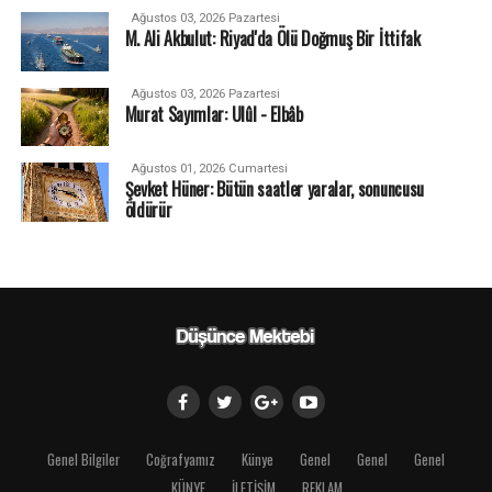
Ağustos 03, 2026 Pazartesi
M. Ali Akbulut: Riyad'da Ölü Doğmuş Bir İttifak
Ağustos 03, 2026 Pazartesi
Murat Sayımlar: Ulûl - Elbâb
Ağustos 01, 2026 Cumartesi
Şevket Hüner: Bütün saatler yaralar, sonuncusu
öldürür
Genel Bilgiler
Coğrafyamız
Künye
Genel
Genel
Genel
KÜNYE
İLETİŞİM
REKLAM