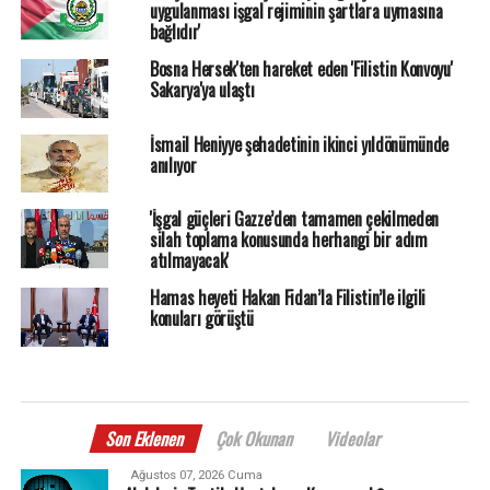
uygulanması işgal rejiminin şartlara uymasına
bağlıdır'
Bosna Hersek'ten hareket eden 'Filistin Konvoyu'
Sakarya'ya ulaştı
İsmail Heniyye şehadetinin ikinci yıldönümünde
anılıyor
'İşgal güçleri Gazze’den tamamen çekilmeden
silah toplama konusunda herhangi bir adım
atılmayacak'
Hamas heyeti Hakan Fidan’la Filistin’le ilgili
konuları görüştü
Son Eklenen
Çok Okunan
Videolar
Ağustos 07, 2026 Cuma