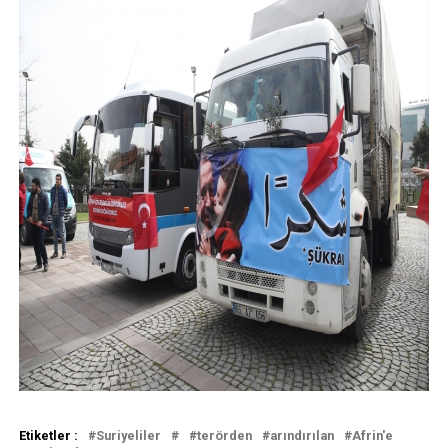
Etiketler :
Suriyeliler
terörden
arındırılan
Afrin'e