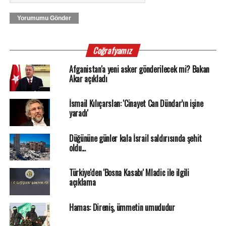
Yorumumu Gönder
Coğrafyamız
Afganistan'a yeni asker gönderilecek mi? Bakan
Akar açıkladı
İsmail Kılıçarslan: 'Cinayet Can Dündar’ın işine
yaradı'
Düğününe günler kala İsrail saldırısında şehit
oldu...
Türkiye'den 'Bosna Kasabı' Mladic ile ilgili
açıklama
Hamas: Direniş, ümmetin umududur