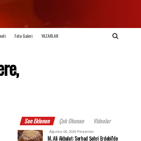
eeti
Foto Galeri
YAZARLAR
ere,
Son Eklenen
Çok Okunan
Videolar
Ağustos 06, 2026 Perşembe
M. Ali Akbulut: Serhad Şehri Erdebil'de