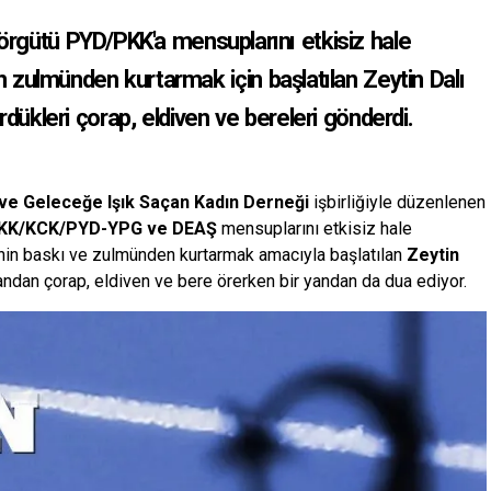
ör örgütü PYD/PKK'a mensuplarını etkisiz hale
n zulmünden kurtarmak için başlatılan Zeytin Dalı
rdükleri çorap, eldiven ve bereleri gönderdi.
ı ve Geleceğe Işık Saçan Kadın Derneği
işbirliğiyle düzenlenen
 PKK/KCK/PYD-YPG ve DEAŞ
mensuplarını etkisiz hale
rinin baskı ve zulmünden kurtarmak amacıyla başlatılan
Zeytin
yandan çorap, eldiven ve bere örerken bir yandan da dua ediyor.