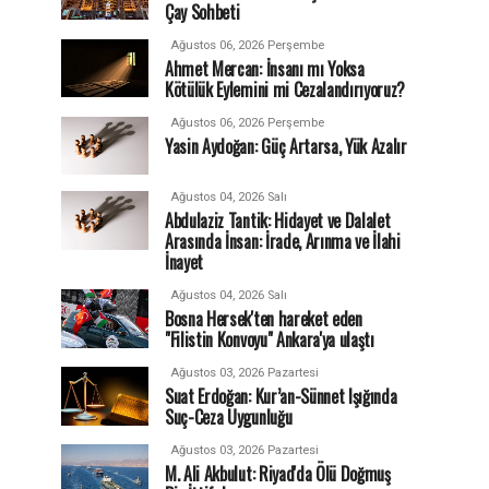
Çay Sohbeti
Ağustos 06, 2026 Perşembe
Ahmet Mercan: İnsanı mı Yoksa
Kötülük Eylemini mi Cezalandırıyoruz?
Ağustos 06, 2026 Perşembe
Yasin Aydoğan: Güç Artarsa, Yük Azalır
Ağustos 04, 2026 Salı
Abdulaziz Tantik: Hidayet ve Dalalet
Arasında İnsan: İrade, Arınma ve İlahi
İnayet
Ağustos 04, 2026 Salı
Bosna Hersek'ten hareket eden
"Filistin Konvoyu" Ankara'ya ulaştı
Ağustos 03, 2026 Pazartesi
Suat Erdoğan: Kur’an-Sünnet Işığında
Suç-Ceza Uygunluğu
Ağustos 03, 2026 Pazartesi
M. Ali Akbulut: Riyad'da Ölü Doğmuş