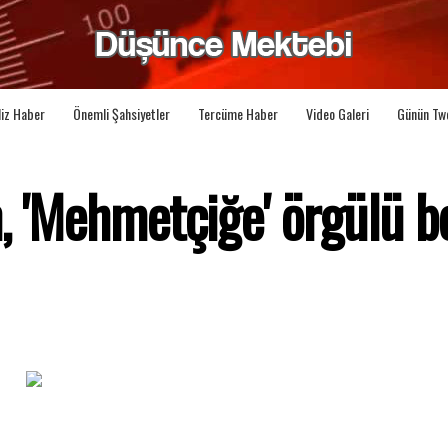
liz Haber
Önemli Şahsiyetler
Tercüme Haber
Video Galeri
Günün Tw
, 'Mehmetçiğe' örgülü b