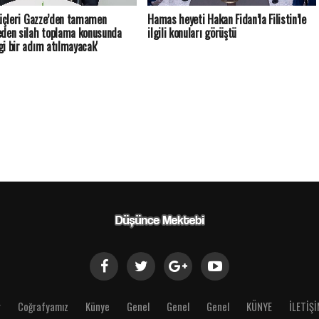
güçleri Gazze’den tamamen
Hamas heyeti Hakan Fidan’la Filistin’le
den silah toplama konusunda
ilgili konuları görüştü
i bir adım atılmayacak'
r
Coğrafyamız
Künye
Genel
Genel
Genel
KÜNYE
İLETİŞ