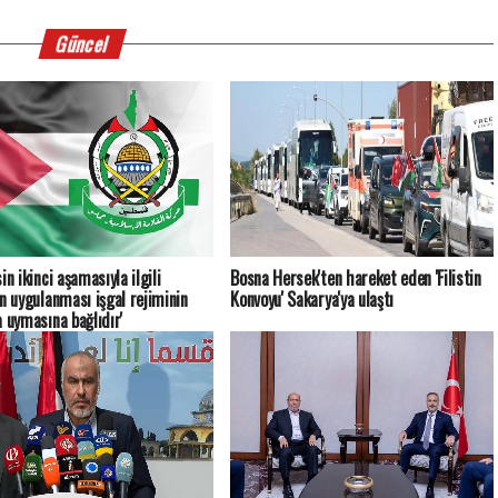
Güncel
in ikinci aşamasıyla ilgili
Bosna Hersek'ten hareket eden 'Filistin
ın uygulanması işgal rejiminin
Konvoyu' Sakarya'ya ulaştı
a uymasına bağlıdır'