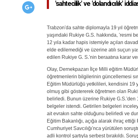
'sahtecilik' ve 'dolandıcılık' idd
Trabzon'da sahte diplomayla 19 yıl öğretme
yaşındaki Rukiye G.S. hakkında
, 'resmi b
12 yıla kadar hapis istemiyle açılan dava
elde edilemediği ve üzerine atılı suçun y
edilen Rukiye G. S.'nin beraatına karar ver
Olay,
Dernekpazarı İlçe Milli eğitim Müdü
öğretmenlerin bilgilerinin güncellemesi sı
Eğitim Müdürlüğü yetkilileri, kendisini 19
olmuş gibi göstererek öğretmen olan Rukiy
belirledi. Bunun üzerine Rukiye G.S.'den 1
belgeler istendi. Getirilen belgeleri ince
ait evrakın sahte olduğunu belirledi ve d
Eğitim Bakanlığı, açığa alarak ihraç etti
Cumhuriyet Savcılığı'nca yürütülen soruş
adli kontrol şartıyla serbest bırakıldı. 