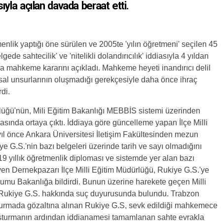
iasıyla açılan davada beraat etti.
nlik yaptığı öne sürülen ve 2005te 'yılın öğretmeni' seçilen 45
elgede sahtecilik'
ve 'nitelikli dolandırıcılık' iddiasıyla 4 yıldan
da mahkeme kararını açıkladı. Mahkeme heyeti inandırıcı delil
asal unsurlarının oluşmadığı gerekçesiyle daha önce ihraç
di.
rlüğü
'nün, Mili Eğitim Bakanlığı MEBBİS sistemi üzerinden
rasında ortaya çıktı. İddiaya göre güncelleme yapan İlçe Milli
 yıl önce Ankara Üniversitesi İletişim Fakültesinden mezun
e G.S.'nin bazı belgeleri üzerinde tarih ve sayı olmadığını
9 yıllık öğretmenlik diploması ve sistemde yer alan bazı
leyen Dernekpazarı İlçe Milli Eğitim Müdürlüğü, Rukiye G.S.'ye
urumu Bakanlığa bildirdi. Bunun üzerine harekete geçen Milli
ği Rukiye G.S. hakkında suç duyurusunda bulundu. Trabzon
turmada gözaltına alınan Rukiye G.S, sevk edildiği mahkemece
Soruşturmanın ardından iddianamesi tamamlanan sahte evrakla