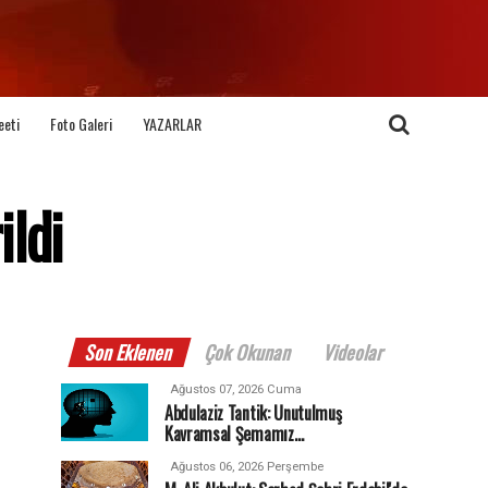
eeti
Foto Galeri
YAZARLAR
ildi
Son Eklenen
Çok Okunan
Videolar
Ağustos 07, 2026 Cuma
Abdulaziz Tantik: Unutulmuş
Kavramsal Şemamız…
Ağustos 06, 2026 Perşembe