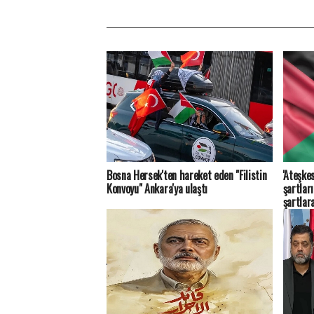
Bosna Hersek'ten hareket eden "Filistin
'Ateşkes
Konvoyu" Ankara'ya ulaştı
şartlar
şartlar