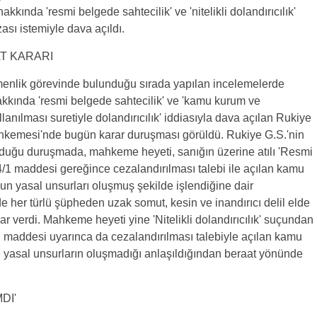
akkında 'resmi belgede sahtecilik' ve 'nitelikli dolandırıcılık'
zası istemiyle dava açıldı.
T KARARI
menlik görevinde bulunduğu sırada yapılan incelemelerde
kkında 'resmi belgede sahtecilik' ve 'kamu kurum ve
ullanılması suretiyle dolandırıcılık' iddiasıyla dava açılan Rukiye
ahkemesi'nde bugün karar duruşması görüldü. Rukiye G.S.'nin
lunduğu duruşmada, mahkeme heyeti, sanığın üzerine atılı 'Resmi
/1 maddesi gereğince cezalandırılması talebi ile açılan kamu
un yasal unsurları oluşmuş şekilde işlendiğine dair
de her türlü şüpheden uzak somut, kesin ve inandırıcı delil elde
ar verdi. Mahkeme heyeti yine 'Nitelikli dolandırıcılık' suçundan
d maddesi uyarınca da cezalandırılması talebiyle açılan kamu
n yasal unsurların oluşmadığı anlaşıldığından beraat yönünde
DI'