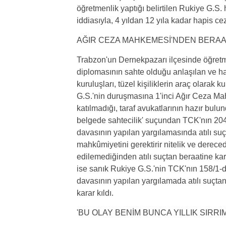
öğretmenlik yaptığı belirtilen Rukiye G.S. h
iddiasıyla, 4 yıldan 12 yıla kadar hapis ce
AĞIR CEZA MAHKEMESİ'NDEN BERAA
Trabzon'un Dernekpazarı ilçesinde öğret
diplomasının sahte olduğu anlaşılan ve ha
kuruluşları, tüzel kişiliklerin araç olarak k
G.S.'nin duruşmasına 1'inci Ağır Ceza M
katılmadığı, taraf avukatlarının hazır bu
belgede sahtecilik' suçundan TCK'nın 204
davasının yapılan yargılamasında atılı suç
mahkûmiyetini gerektirir nitelik ve derece
edilemediğinden atılı suçtan beraatine kar
ise sanık Rukiye G.S.'nin TCK'nın 158/1-
davasının yapılan yargılamada atılı suçta
karar kıldı.
'BU OLAY BENİM BUNCA YILLIK SIRRIM