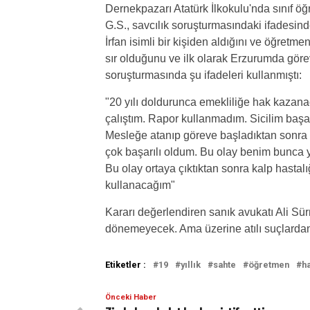
Dernekpazarı Atatürk İlkokulu'nda sınıf ö
G.S., savcılık soruşturmasındaki ifadesin
İrfan isimli bir kişiden aldığını ve öğretm
sır olduğunu ve ilk olarak Erzurumda göre
soruşturmasında şu ifadeleri kullanmıştı:
"20 yılı doldurunca emekliliğe hak kazan
çalıştım. Rapor kullanmadım. Sicilim başa
Mesleğe atanıp göreve başladıktan sonra
çok başarılı oldum. Bu olay benim bunca yı
Bu olay ortaya çıktıktan sonra kalp hastal
kullanacağım"
Kararı değerlendiren sanık avukatı Ali Sü
dönemeyecek. Ama üzerine atılı suçlardan ye
Etiketler :
19
yıllık
sahte
öğretmen
h
Önceki Haber