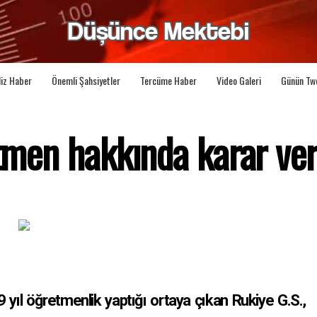
liz Haber
Önemli Şahsiyetler
Tercüme Haber
Video Galeri
Günün Tw
tmen hakkında karar ver
 yıl öğretmenlik yaptığı ortaya çıkan Rukiye G.S.,