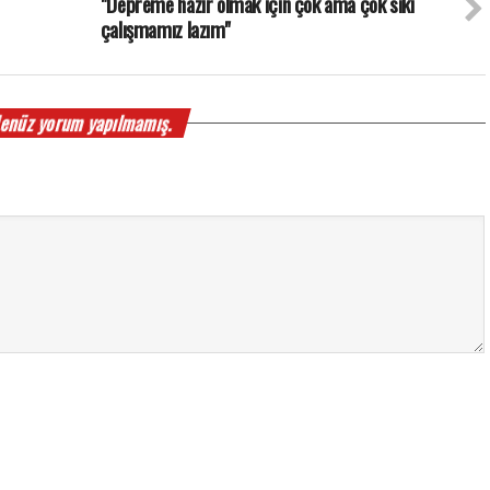
"Depreme hazır olmak için çok ama çok sıkı
çalışmamız lazım"
enüz yorum yapılmamış.