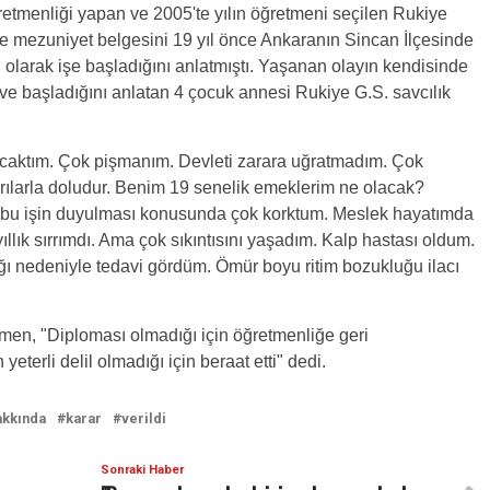
ğretmenliği yapan ve 2005'te yılın öğretmeni seçilen Rukiye
de mezuniyet belgesini 19 yıl önce Ankaranın Sincan İlçesinde
en olarak işe başladığını anlatmıştı. Yaşanan olayın kendisinde
ve başladığını anlatan 4 çocuk annesi Rukiye G.S. savcılık
acaktım. Çok pişmanım. Devleti zarara uğratmadım. Çok
rılarla doludur. Benim 19 senelik emeklerim ne olacak?
 bu işin duyulması konusunda çok korktum. Meslek hayatımda
llık sırrımdı. Ama çok sıkıntısını yaşadım. Kalp hastası oldum.
ığı nedeniyle tedavi gördüm. Ömür boyu ritim bozukluğu ilacı
rmen, "Diploması olmadığı için öğretmenliğe geri
terli delil olmadığı için beraat etti" dedi.
akkında
karar
verildi
Sonraki Haber