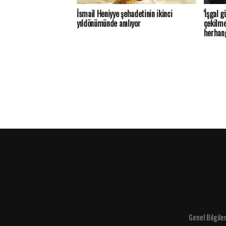
İsmail Heniyye şehadetinin ikinci
'İşgal 
yıldönümünde anılıyor
çekilme
herhang
Genel Bilgile