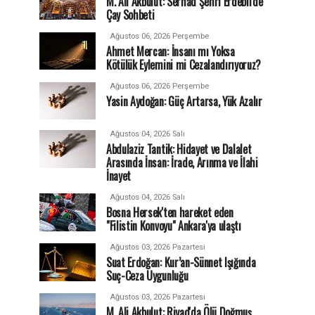
M. Ali Akbulut: Serhad Şehri Erdebil'de
Çay Sohbeti
Ağustos 06, 2026 Perşembe
Ahmet Mercan: İnsanı mı Yoksa
Kötülük Eylemini mi Cezalandırıyoruz?
Ağustos 06, 2026 Perşembe
Yasin Aydoğan: Güç Artarsa, Yük Azalır
Ağustos 04, 2026 Salı
Abdulaziz Tantik: Hidayet ve Dalalet
Arasında İnsan: İrade, Arınma ve İlahi
İnayet
Ağustos 04, 2026 Salı
Bosna Hersek'ten hareket eden
"Filistin Konvoyu" Ankara'ya ulaştı
Ağustos 03, 2026 Pazartesi
Suat Erdoğan: Kur’an-Sünnet Işığında
Suç-Ceza Uygunluğu
Ağustos 03, 2026 Pazartesi
M. Ali Akbulut: Riyad'da Ölü Doğmuş