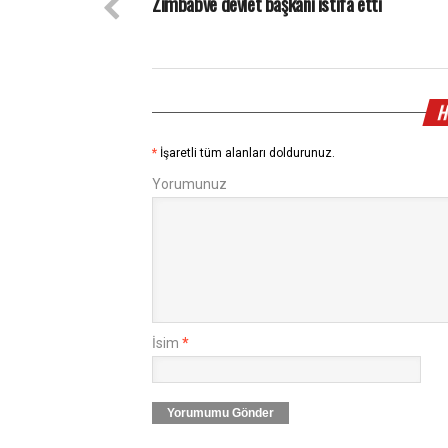
Zimbabve devlet başkanı istifa etti
H
*
İşaretli tüm alanları doldurunuz.
Yorumunuz
İsim
*
Yorumumu Gönder