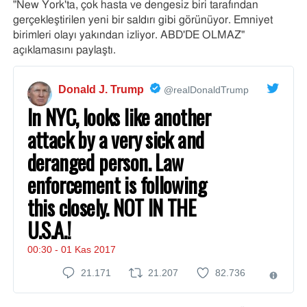
"New York'ta, çok hasta ve dengesiz biri tarafından
gerçekleştirilen yeni bir saldırı gibi görünüyor. Emniyet
birimleri olayı yakından izliyor. ABD'DE OLMAZ"
açıklamasını paylaştı.
@realDonaldTrump
tarafından
✔
Donald J. Trump
@realDonaldTrump
yapılan
In NYC, looks like another
numaralı
attack by a very sick and
Twitter
paylaşımını
deranged person. Law
geçin
enforcement is following
this closely. NOT IN THE
U.S.A.!
00:30 - 01 Kas 2017
21.171
21.171
21.207
21.207Retweet
82.736
82.736
Twitter
Yanıt
beğeni
Reklaml
ilişkin