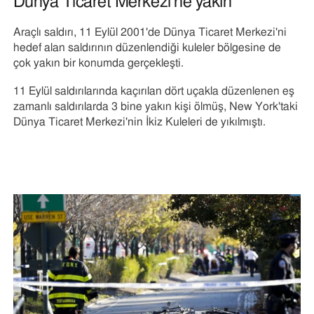
Dünya Ticaret Merkezi'ne yakın
tarafından
ve
yapılan
gizlilik
Araçlı saldırı, 11 Eylül 2001'de Dünya Ticaret Merkezi'ni
2
hedef alan saldırının düzenlendiği kuleler bölgesine de
numaralı
çok yakın bir konumda gerçekleşti.
Twitter
paylaşımının
11 Eylül saldırılarında kaçırılan dört uçakla düzenlenen eş
sonu
zamanlı saldırılarda 3 bine yakın kişi ölmüş, New York'taki
Dünya Ticaret Merkezi'nin İkiz Kuleleri de yıkılmıştı.