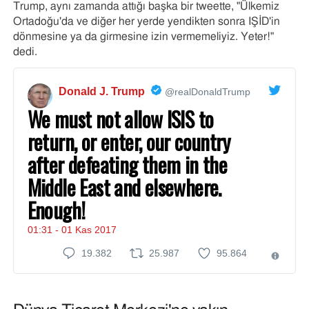
Trump, aynı zamanda attığı başka bir tweette, "Ülkemiz
@realDonaldTrump
bilgiler
Ortadoğu'da ve diğer her yerde yendikten sonra IŞİD'in
tarafından
ve
dönmesine ya da girmesine izin vermemeliyiz. Yeter!"
yapılan
gizlilik
dedi.
numaralı
Twitter
@realDonaldTrump
paylaşımının
tarafından
✔
Donald J. Trump
@realDonaldTrump
sonu
yapılan
We must not allow ISIS to
2
return, or enter, our country
numaralı
Twitter
after defeating them in the
paylaşımını
geçin
Middle East and elsewhere.
Enough!
01:31 - 01 Kas 2017
19.382
19.382
25.987
25.987Retweet
95.864
95.864
Twitter
Yanıt
beğeni
Reklaml
ilişkin
@realDonaldTrump
bilgiler