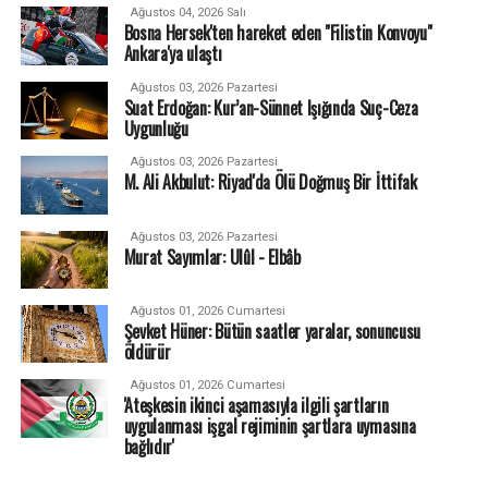
Ağustos 04, 2026 Salı
Bosna Hersek'ten hareket eden "Filistin Konvoyu"
Ankara'ya ulaştı
Ağustos 03, 2026 Pazartesi
Suat Erdoğan: Kur’an-Sünnet Işığında Suç-Ceza
Uygunluğu
Ağustos 03, 2026 Pazartesi
M. Ali Akbulut: Riyad'da Ölü Doğmuş Bir İttifak
Ağustos 03, 2026 Pazartesi
Murat Sayımlar: Ulûl - Elbâb
Ağustos 01, 2026 Cumartesi
Şevket Hüner: Bütün saatler yaralar, sonuncusu
öldürür
Ağustos 01, 2026 Cumartesi
'Ateşkesin ikinci aşamasıyla ilgili şartların
uygulanması işgal rejiminin şartlara uymasına
bağlıdır'