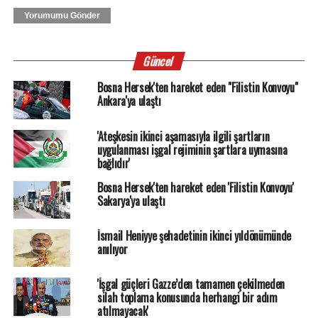
Yorumumu Gönder
Güncel
Bosna Hersek'ten hareket eden "Filistin Konvoyu"
Ankara'ya ulaştı
'Ateşkesin ikinci aşamasıyla ilgili şartların
uygulanması işgal rejiminin şartlara uymasına
bağlıdır'
Bosna Hersek'ten hareket eden 'Filistin Konvoyu'
Sakarya'ya ulaştı
İsmail Heniyye şehadetinin ikinci yıldönümünde
anılıyor
'İşgal güçleri Gazze’den tamamen çekilmeden
silah toplama konusunda herhangi bir adım
atılmayacak'