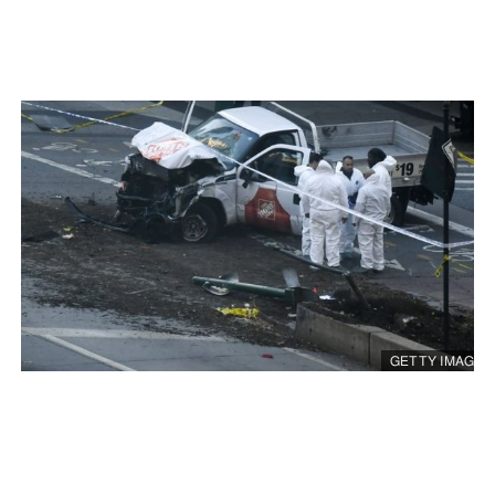
@CBSEveningNews
tarafından
yapılan
numaralı
Twitter
paylaşımının
sonu
GETTY IMAGES
Telif
hakkı