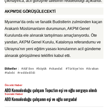
çıkmayınca, acil görüşme talebinin reddedildiği açıklandı.
AKPM'DE GÖRÜŞÜLECEKTİ
Myanmar'da ordu ve fanatik Budistlerin zulmünden kaçan
Arakanlı Müslümanların durumunun, AKPM Genel
Kurulunda ele alınarak tartışılması amaçlanıyordu. Öte
yandan, AKPM Genel Kurulu, Katalonya referandumu ve
Ukrayna'nın yeni eğitim yasası konularının acil gündeme
alınarak görüşülmesi teklifini kabul etti.
Etiketler :
AB'den
büyük
skandal:
Türkiye'nin
Arakan
talebi
reddedildi
Önceki Haber
ABD Konsolosluğu çalışanı Topuz'un eşi ve oğlu sorguya alındı
Sonraki Haber
ABD Konsolosluğu çalışanın eşi ve oğlu sorguda!