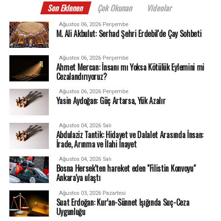
Son Eklenen
Çok Okunan
Videolar
Ağustos 06, 2026 Perşembe
M. Ali Akbulut: Serhad Şehri Erdebil'de Çay Sohbeti
Ağustos 06, 2026 Perşembe
Ahmet Mercan: İnsanı mı Yoksa Kötülük Eylemini mi
Cezalandırıyoruz?
Ağustos 06, 2026 Perşembe
Yasin Aydoğan: Güç Artarsa, Yük Azalır
Ağustos 04, 2026 Salı
Abdulaziz Tantik: Hidayet ve Dalalet Arasında İnsan:
İrade, Arınma ve İlahi İnayet
Ağustos 04, 2026 Salı
Bosna Hersek'ten hareket eden "Filistin Konvoyu"
Ankara'ya ulaştı
Ağustos 03, 2026 Pazartesi
Suat Erdoğan: Kur’an-Sünnet Işığında Suç-Ceza
Uygunluğu