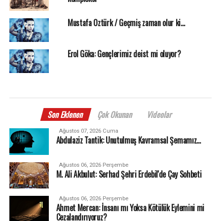
Mustafa Öztürk / Geçmiş zaman olur ki…
Erol Göka: Gençlerimiz deist mi oluyor?
Son Eklenen
Çok Okunan
Videolar
Ağustos 07, 2026 Cuma
Abdulaziz Tantik: Unutulmuş Kavramsal Şemamız…
Ağustos 06, 2026 Perşembe
M. Ali Akbulut: Serhad Şehri Erdebil'de Çay Sohbeti
Ağustos 06, 2026 Perşembe
Ahmet Mercan: İnsanı mı Yoksa Kötülük Eylemini mi
Cezalandırıyoruz?