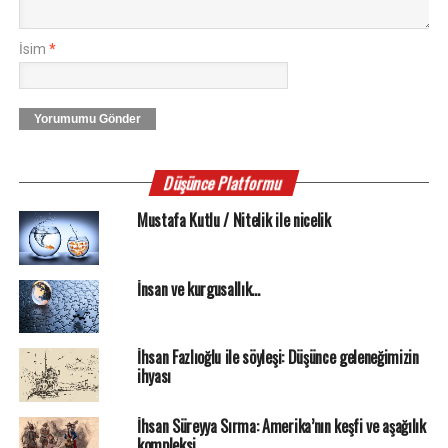
İsim
*
Yorumumu Gönder
Düşünce Platformu
Mustafa Kutlu / Nitelik ile nicelik
İnsan ve kurgusallık…
İhsan Fazlıoğlu ile söyleşi: Düşünce geleneğimizin
ihyası
İhsan Süreyya Sırma: Amerika’nın keşfi ve aşağılık
kompleksi