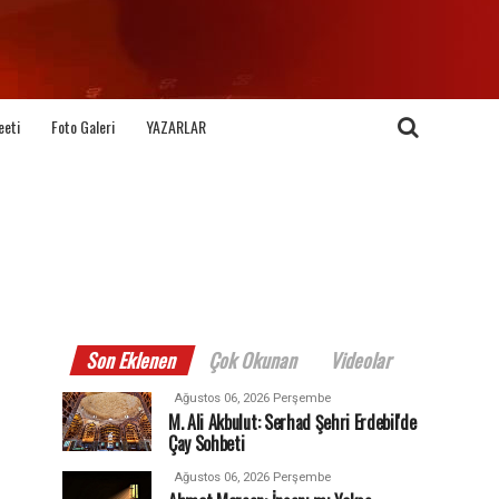
eeti
Foto Galeri
YAZARLAR
Son Eklenen
Çok Okunan
Videolar
Ağustos 06, 2026 Perşembe
M. Ali Akbulut: Serhad Şehri Erdebil'de
Çay Sohbeti
Ağustos 06, 2026 Perşembe