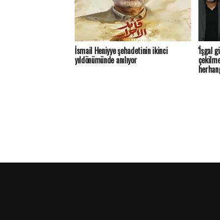
İsmail Heniyye şehadetinin ikinci
'İşgal 
yıldönümünde anılıyor
çekilme
herhang