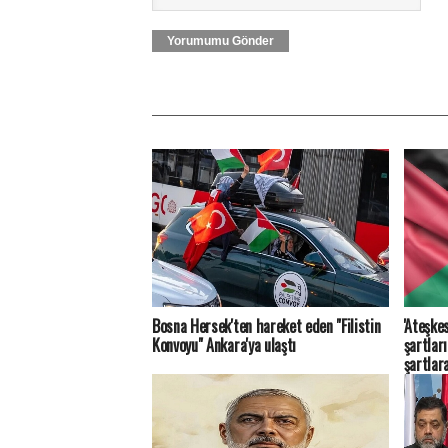
Yorumumu Gönder
Bosna Hersek'ten hareket eden "Filistin
'Ateşkes
Konvoyu" Ankara'ya ulaştı
şartlar
şartlar