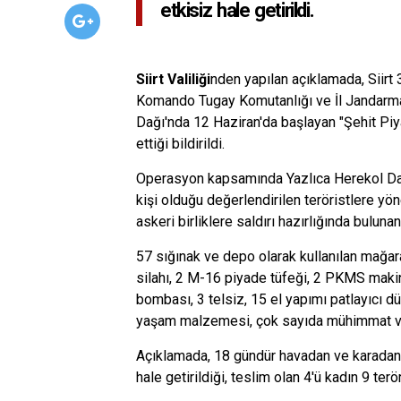
etkisiz hale getirildi.
Siirt Valiliği
nden yapılan açıklamada, Siir
Komando Tugay Komutanlığı ve İl Jandarma 
Dağı'nda 12 Haziran'da başlayan "Şehit 
ettiği bildirildi.
Operasyon kapsamında Yazlıca Herekol Dağı
kişi olduğu değerlendirilen teröristlere yön
askeri birliklere saldırı hazırlığında bulunan
57 sığınak ve depo olarak kullanılan mağar
silahı, 2 M-16 piyade tüfeği, 2 PKMS makine
bombası, 3 telsiz, 15 el yapımı patlayıcı d
yaşam malzemesi, çok sayıda mühimmat ve 
Açıklamada, 18 gündür havadan ve karadan
hale getirildiği, teslim olan 4'ü kadın 9 terör