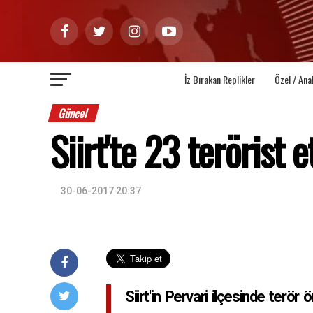
İz Bırakan Replikler
Özel / Ana
Güncel
Siirt'te 23 terörist e
30-06-2017 20:37
Siirt'in Pervari ilçesinde terö