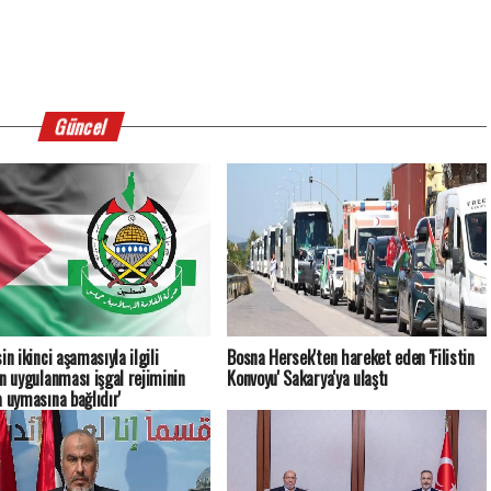
Güncel
in ikinci aşamasıyla ilgili
Bosna Hersek'ten hareket eden 'Filistin
ın uygulanması işgal rejiminin
Konvoyu' Sakarya'ya ulaştı
a uymasına bağlıdır'