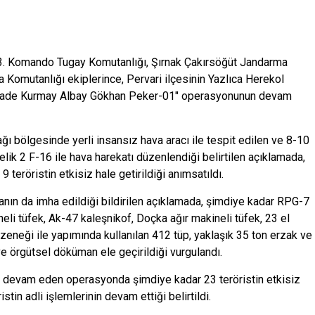
t 3. Komando Tugay Komutanlığı, Şırnak Çakırsöğüt Jandarma
Komutanlığı ekiplerince, Pervari ilçesinin Yazlıca Herekol
Piyade Kurmay Albay Gökhan Peker-01" operasyonunun devam
 bölgesinde yerli insansız hava aracı ile tespit edilen ve 8-10
elik 2 F-16 ile hava harekatı düzenlendiği belirtilen açıklamada,
 9 teröristin etkisiz hale getirildiği anımsatıldı.
anın da imha edildiği bildirilen açıklamada, şimdiye kadar RPG-7
li tüfek, Ak-47 kaleşnikof, Doçka ağır makineli tüfek, 23 el
üzeneği ile yapımında kullanılan 412 tüp, yaklaşık 35 ton erzak ve
örgütsel döküman ele geçirildiği vurgulandı.
 devam eden operasyonda şimdiye kadar 23 teröristin etkisiz
istin adli işlemlerinin devam ettiği belirtildi.