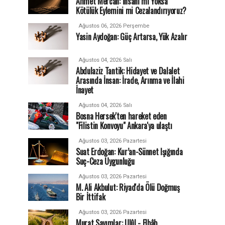
Ahmet Mercan: İnsanı mı Yoksa
Kötülük Eylemini mi Cezalandırıyoruz?
Ağustos 06, 2026 Perşembe
Yasin Aydoğan: Güç Artarsa, Yük Azalır
Ağustos 04, 2026 Salı
Abdulaziz Tantik: Hidayet ve Dalalet
Arasında İnsan: İrade, Arınma ve İlahi
İnayet
Ağustos 04, 2026 Salı
Bosna Hersek'ten hareket eden
"Filistin Konvoyu" Ankara'ya ulaştı
Ağustos 03, 2026 Pazartesi
Suat Erdoğan: Kur’an-Sünnet Işığında
Suç-Ceza Uygunluğu
Ağustos 03, 2026 Pazartesi
M. Ali Akbulut: Riyad'da Ölü Doğmuş
Bir İttifak
Ağustos 03, 2026 Pazartesi
Murat Sayımlar: Ulûl - Elbâb