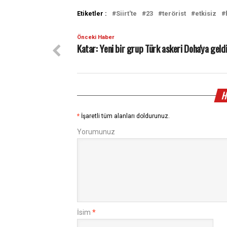
Etiketler :
Siirt'te
23
terörist
etkisiz
Önceki Haber
Katar: Yeni bir grup Türk askeri Doha'ya geld
H
*
İşaretli tüm alanları doldurunuz.
Yorumunuz
İsim
*