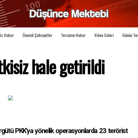
liz Haber
Önemli Şahsiyetler
Tercüme Haber
Video Galeri
Günün Tw
tkisiz hale getirildi
r örgütü PKK'ya yönelik operasyonlarda 23 terörist