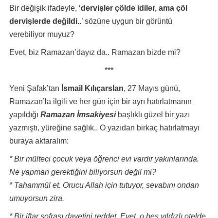
Bir değişik ifadeyle, ‘
dervişler çölde idiler, ama çöl
dervişlerde değildi..
’ sözüne uygun bir görüntü
verebiliyor muyuz?
Evet, biz Ramazan’dayız da.. Ramazan bizde mi?
***
Yeni Şafak’tan
İsmail Kılıçarslan
, 27 Mayıs günü,
Ramazan’la ilgili ve her gün için bir ayrı hatırlatmanın
yapıldığı
Ramazan İmsakiyesi
başlıklı güzel bir yazı
yazmıştı, yüreğine sağlık.. O yazıdan birkaç hatırlatmayı
buraya aktaralım:
*
Bir mülteci çocuk veya öğrenci evi vardır yakınlarında.
Ne yapman gerektiğini biliyorsun değil mi?
* Tahammül et. Orucu Allah için tutuyor, sevabını ondan
umuyorsun zira.
* Bir iftar sofrası davetini reddet. Evet, o beş yıldızlı otelde