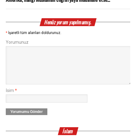
Henüz yorum yapılmamış.
*
İşaretli tüm alanları doldurunuz.
Yorumunuz
İsim
*
Yorumumu Gönder
İslam