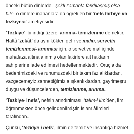
önceki bütün dinlerde,
-şekli zamanla farklılaşmış olsa
bile-
o dinlere inananlara da öğretilen bir ‘
nefs terbiye ve
tezkiyesi’
ameliyesidir.
‘Tezkiye’
, bilindiği üzere,
arınma- temizlenme
demektir.
Hattâ
‘zekât’
da aynı kökten gelir ve
malın, servetin
temizlenmesi- arınması
için, o servet ve mal içinde
muhafaza altına alınmış olan fakirlere ait hakların
sahiplerine iade edilmesi hedeflenmektedir. Oruçla da
bedenimizdeki ve ruhumuzdaki bir takım fazlalıklardan,
vazgeçemeyiz zannettiğimiz alışkanlıklardan, gayrimeşru
duygu ve düşüncelerden,
temizlenme, arınma
..
‘
Tezkiye-i nefs’,
nefsin arındırılması, ‘
talim-i ilm’
den, ilm
öğrenmekten önce gelir denilmiştir, İslam âlimleri
tarafından..
Çünkü, ‘
tezkiye-i nefs’
, ilmin de temiz ve insanlığa hizmet