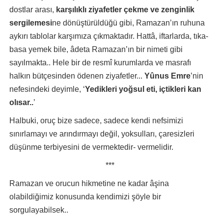
dostlar arası,
karşılıklı ziyafetler çekme ve zenginlik
sergilemesi
ne dönüştürüldüğü gibi, Ramazan’ın ruhuna
aykırı tablolar karşımıza çıkmaktadır. Hattâ, iftarlarda, tıka-
basa yemek bile, âdeta Ramazan’ın bir nimeti gibi
sayılmakta.. Hele bir de resmî kurumlarda ve masrafı
halkın bütçesinden ödenen ziyafetler...
Yûnus Emre
’nin
nefesindeki deyimle, ‘
Yedikleri yoğsul eti, içtikleri kan
olısar..
’
Halbuki, oruç bize sadece, sadece kendi nefsimizi
sınırlamayı ve arındırmayı değil, yoksulları, çaresizleri
düşünme terbiyesini de vermektedir- vermelidir.
***
Ramazan ve orucun hikmetine ne kadar âşina
olabildiğimiz konusunda kendimizi şöyle bir
sorgulayabilsek..