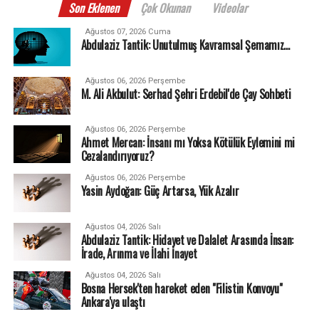
Son Eklenen
Çok Okunan
Videolar
Ağustos 07, 2026 Cuma
Abdulaziz Tantik: Unutulmuş Kavramsal Şemamız…
Ağustos 06, 2026 Perşembe
M. Ali Akbulut: Serhad Şehri Erdebil'de Çay Sohbeti
Ağustos 06, 2026 Perşembe
Ahmet Mercan: İnsanı mı Yoksa Kötülük Eylemini mi
Cezalandırıyoruz?
Ağustos 06, 2026 Perşembe
Yasin Aydoğan: Güç Artarsa, Yük Azalır
Ağustos 04, 2026 Salı
Abdulaziz Tantik: Hidayet ve Dalalet Arasında İnsan:
İrade, Arınma ve İlahi İnayet
Ağustos 04, 2026 Salı
Bosna Hersek'ten hareket eden "Filistin Konvoyu"
Ankara'ya ulaştı