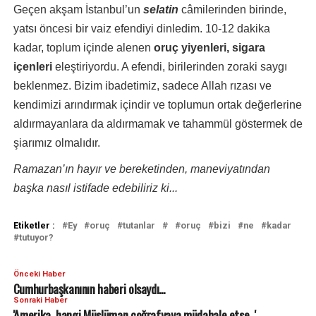
Geçen akşam İstanbul’un
selatin
câmilerinden birinde,
yatsı öncesi bir vaiz efendiyi dinledim. 10-12 dakika
kadar, toplum içinde alenen
oruç yiyenleri, sigara
içenleri
eleştiriyordu. A efendi, birilerinden zoraki saygı
beklenmez. Bizim ibadetimiz, sadece Allah rızası ve
kendimizi arındırmak içindir ve toplumun ortak değerlerine
aldırmayanlara da aldırmamak ve tahammül göstermek de
şiarımız olmalıdır.
Ramazan’ın hayır ve bereketinden, maneviyatından
başka nasıl istifade edebiliriz ki...
Etiketler :
Ey
oruç
tutanlar
oruç
bizi
ne
kadar
tutuyor?
Önceki Haber
Cumhurbaşkanının haberi olsaydı...
Sonraki Haber
'Amerika, hangi Müslüman coğrafyaya müdahale etse...'