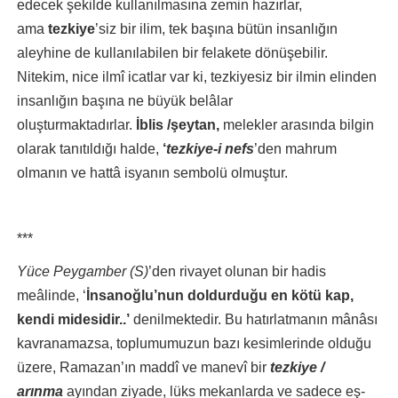
edecek şekilde kullanılmasına zemin hazırlar,
ama
tezkiye
’siz bir ilim, tek başına bütün insanlığın
aleyhine de kullanılabilen bir felakete dönüşebilir.
Nitekim, nice ilmî icatlar var ki, tezkiyesiz bir ilmin elinden
insanlığın başına ne büyük belâlar
oluşturmaktadırlar.
İblis /şeytan,
melekler arasında bilgin
olarak tanıtıldığı halde,
‘
tezkiye-i nefs
’den mahrum
olmanın ve hattâ isyanın sembolü olmuştur.
***
Yüce Peygamber (S)
’den rivayet olunan bir hadis
meâlinde, ‘
İnsanoğlu’nun doldurduğu en kötü kap,
kendi midesidir..’
denilmektedir. Bu hatırlatmanın mânâsı
kavranamazsa, toplumumuzun bazı kesimlerinde olduğu
üzere, Ramazan’ın maddî ve manevî bir
tezkiye /
arınma
ayından ziyade, lüks mekanlarda ve sadece eş-