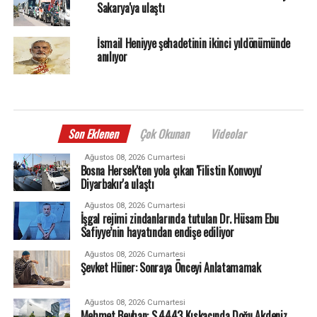
Sakarya'ya ulaştı
İsmail Heniyye şehadetinin ikinci yıldönümünde
anılıyor
Son Eklenen
Çok Okunan
Videolar
Ağustos 08, 2026 Cumartesi
Bosna Hersek'ten yola çıkan 'Filistin Konvoyu'
Diyarbakır'a ulaştı
Ağustos 08, 2026 Cumartesi
İşgal rejimi zindanlarında tutulan Dr. Hüsam Ebu
Safiyye’nin hayatından endişe ediliyor
Ağustos 08, 2026 Cumartesi
Şevket Hüner: Sonraya Önceyi Anlatamamak
Ağustos 08, 2026 Cumartesi
Mehmet Beyhan: S.4443 Kıskacında Doğu Akdeniz