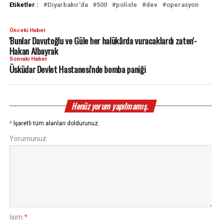
Etiketler :
Diyarbakır'da
500
polisle
dev
operasyon
Önceki Haber
'Bunlar Davutoğlu ve Güle her halükârda vuracaklardı zaten'-
Hakan Albayrak
Sonraki Haber
Üsküdar Devlet Hastanesi'nde bomba paniği
Henüz yorum yapılmamış.
*
İşaretli tüm alanları doldurunuz.
Yorumunuz
İsim
*