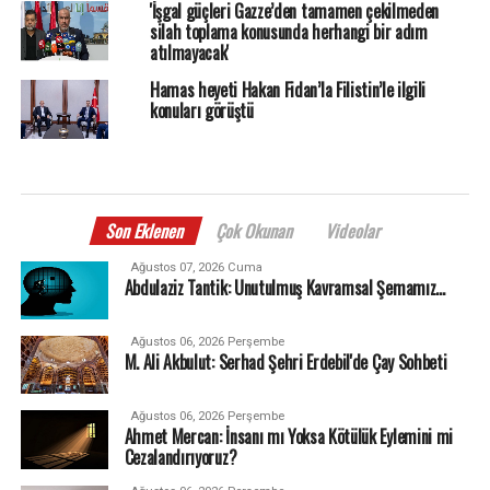
'İşgal güçleri Gazze’den tamamen çekilmeden
silah toplama konusunda herhangi bir adım
atılmayacak'
Hamas heyeti Hakan Fidan’la Filistin’le ilgili
konuları görüştü
Son Eklenen
Çok Okunan
Videolar
Ağustos 07, 2026 Cuma
Abdulaziz Tantik: Unutulmuş Kavramsal Şemamız…
Ağustos 06, 2026 Perşembe
M. Ali Akbulut: Serhad Şehri Erdebil'de Çay Sohbeti
Ağustos 06, 2026 Perşembe
Ahmet Mercan: İnsanı mı Yoksa Kötülük Eylemini mi
Cezalandırıyoruz?