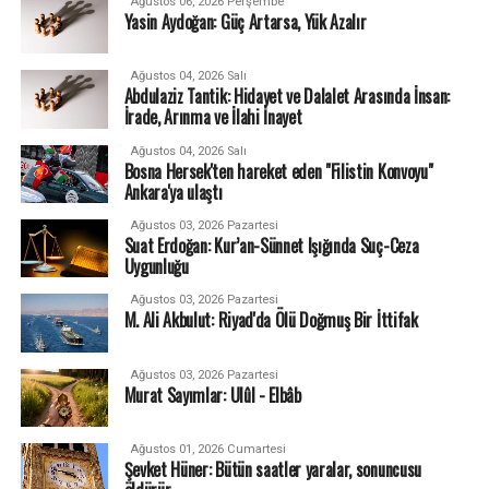
Ağustos 06, 2026 Perşembe
Yasin Aydoğan: Güç Artarsa, Yük Azalır
Ağustos 04, 2026 Salı
Abdulaziz Tantik: Hidayet ve Dalalet Arasında İnsan:
İrade, Arınma ve İlahi İnayet
Ağustos 04, 2026 Salı
Bosna Hersek'ten hareket eden "Filistin Konvoyu"
Ankara'ya ulaştı
Ağustos 03, 2026 Pazartesi
Suat Erdoğan: Kur’an-Sünnet Işığında Suç-Ceza
Uygunluğu
Ağustos 03, 2026 Pazartesi
M. Ali Akbulut: Riyad'da Ölü Doğmuş Bir İttifak
Ağustos 03, 2026 Pazartesi
Murat Sayımlar: Ulûl - Elbâb
Ağustos 01, 2026 Cumartesi
Şevket Hüner: Bütün saatler yaralar, sonuncusu