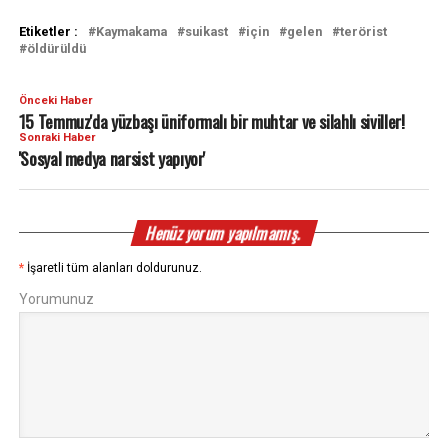
Etiketler :
Kaymakama
suikast
için
gelen
terörist
öldürüldü
Önceki Haber
15 Temmuz'da yüzbaşı üniformalı bir muhtar ve silahlı siviller!
Sonraki Haber
'Sosyal medya narsist yapıyor'
Henüz yorum yapılmamış.
*
İşaretli tüm alanları doldurunuz.
Yorumunuz