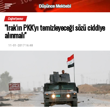
Coğrafyamız
"Irak'ın PKK'yı temizleyeceği sözü ciddiye
alınmalı"
11-01-2017 16:48