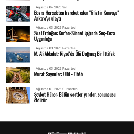
Ağustos 04, 2026 Salı
Bosna Hersek'ten hareket eden "Filistin Konvoyu"
Ankara'ya ulaştı
Ağustos 03, 2026 Pazartesi
Suat Erdoğan: Kur’an-Sünnet Işığında Suç-Ceza
Uygunluğu
Ağustos 03, 2026 Pazartesi
M. Ali Akbulut: Riyad'da Ölü Doğmuş Bir İttifak
Ağustos 03, 2026 Pazartesi
Murat Sayımlar: Ulûl - Elbâb
Ağustos 01, 2026 Cumartesi
Şevket Hüner: Bütün saatler yaralar, sonuncusu
öldürür