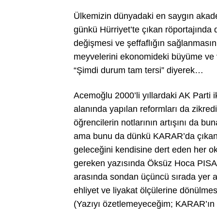
Ülkemizin dünyadaki en saygın akade
günkü Hürriyet’te çıkan röportajında d
değişmesi ve şeffaflığın sağlanması
meyvelerini ekonomideki büyüme ve ve
“Şimdi durum tam tersi” diyerek…
Acemoğlu 2000’li yıllardaki AK Parti i
alanında yapılan reformları da zikredi
öğrencilerin notlarının artışını da b
ama bunu da dünkü KARAR’da çıkan 
geleceğini kendisine dert eden her 
gereken yazısında Öksüz Hoca PISA t
arasında sondan üçüncü sırada yer al
ehliyet ve liyakat ölçülerine dönülmes
(Yazıyı özetlemeyeceğim; KARAR’ın int