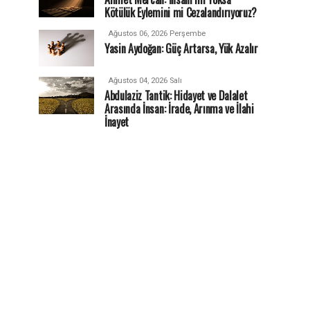
Kötülük Eylemini mi Cezalandırıyoruz?
Ağustos 06, 2026 Perşembe
Yasin Aydoğan: Güç Artarsa, Yük Azalır
Ağustos 04, 2026 Salı
Abdulaziz Tantik: Hidayet ve Dalalet
Arasında İnsan: İrade, Arınma ve İlahi
İnayet