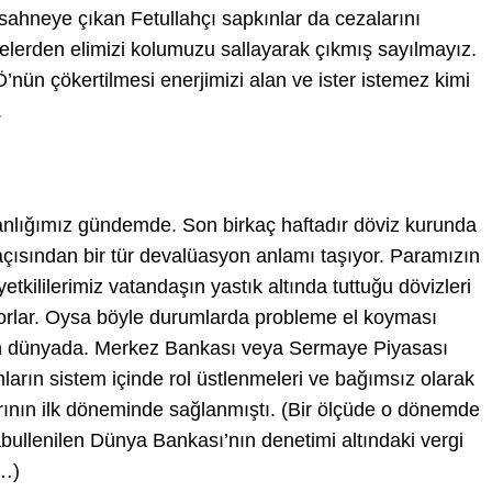
ahneye çıkan Fetullahçı sapkınlar da cezalarını
relerden elimizi kolumuzu sallayarak çıkmış sayılmayız.
n çökertilmesi enerjimizi alan ve ister istemez kimi
.
anlığımız gündemde. Son birkaç haftadır döviz kurunda
açısından bir tür devalüasyon anlamı taşıyor. Paramızın
tkililerimiz vatandaşın yastık altında tuttuğu dövizleri
yorlar. Oysa böyle durumlarda probleme el koyması
n dünyada. Merkez Bankası veya Sermaye Piyasası
arın sistem içinde rol üstlenmeleri ve bağımsız olarak
arının ilk döneminde sağlanmıştı. (Bir ölçüde o dönemde
bullenilen Dünya Bankası’nın denetimi altındaki vergi
e…)