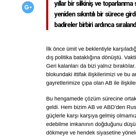
yıllar bir silkiniş ve toparlanm
yeniden sıkıntılı bir sürece gir
badireler birbiri ardınca sırala
İlk önce ümit ve beklentiyle karşılad
dış politika bataklığına dönüştü. Vakt
Geri kalanları da bizi yalnız bıraktıl
blokundaki ittifak ilişkilerimizi ve
gayretlerimize çıpa olan AB ile ilişkil
Bu hengamede çözüm sürecine ortak et
geldi. Hem bizim AB ve ABD’den Rusy
güçlerle karşı karşıya gelmiş olmamız
edebilme imkanının doğduğunu düşün
dökmeye ve hendek siyasetine yöneldil