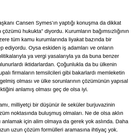
şkanı Cansen Symes’ın yaptığı konuşma da dikkat
n çözümü hukukta” diyordu. Kurumların bağımsızlığının
zere tüm kamu kurumlarında liyakat bazında bir
ep ediyordu. Oysa eskiden iş adamları ve onların
olitikalarıyla ya vergi yasalarıyla ya da buna benzer
ulunurlardı iktidarlardan. Çoğunlukla da bu ülkenin
upalı firmaların temsilcileri gibi bakarlardı memleketin
gelmiş olması ve ülke sorunlarının çözümünün yapısal
ektiğini anlamış olması geç de olsa iyi.
adamı, milliyetçi bir düşünür ile seküler burjuvazinin
çözüm noktasında buluşmuş olmaları. Ne de olsa aklın
anlamak için alim olmaya da gerek yok aslında. Daha
n uzun uzun çözüm formülleri aramasına ihtiyaç yok.