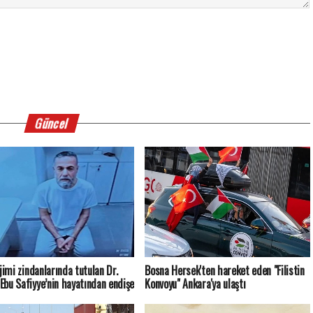
Güncel
ejimi zindanlarında tutulan Dr.
Bosna Hersek'ten hareket eden "Filistin
bu Safiyye’nin hayatından endişe
Konvoyu" Ankara'ya ulaştı