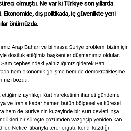
a süreci olmuştu. Ne var ki Türkiye son yıllarda
di. Ekonomide, dış politikada, iç güvenlikte yeni
ndılar önümüzde.
ığımız Arap Baharı ve bilhassa Suriye problemi bizim için
iyle dostluk ettiğimiz başkentler düşmanımız oldular.
ar. Şam cephesindeki yalnızlığımız giderek Batı
 bu arada hem ekonomik gelişme hem de demokratikleşme
erimizi bozdu.
tiğimiz ayrılıkçı Kürt hareketinin ihaneti gündeme
a ve İran’a kadar hemen bütün bölgesel ve küresel
a hem de Suriye’nin kuzeyinde bir Kürt devleti inşa
dükleri bir süreçte çözümden vazgeçip yeniden kan
er. Netice itibarıyla terör örgütü kendi kazdığı