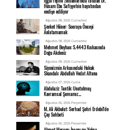
İşgal rejimi zindanlarında tutulan Dr.
Hüsam Ebu Safiyye’nin hayatından
endişe ediliyor
Ağustos 08, 2026 Cumartesi
Şevket Hüner: Sonraya Önceyi
Anlatamamak
Ağustos 08, 2026 Cumartesi
Mehmet Beyhan: S.4443 Kıskacında
Doğu Akdeniz
Ağustos 08, 2026 Cumartesi
Siyonizmin Arkasındaki Hukuk
Skandalı: Abdullah Vedat Altuna
Ağustos 07, 2026 Cuma
Abdulaziz Tantik: Unutulmuş
Kavramsal Şemamız…
Ağustos 06, 2026 Perşembe
M. Ali Akbulut: Serhad Şehri Erdebil'de
Çay Sohbeti
Ağustos 06, 2026 Perşembe
Ahmet Mercan: İnsanı mı Yoksa