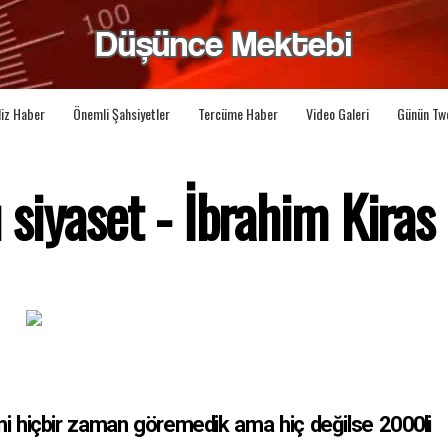
liz Haber
Önemli Şahsiyetler
Tercüme Haber
Video Galeri
Günün Tw
iyaset - İbrahim Kiras
ni hiçbir zaman göremedik ama hiç değilse 2000li