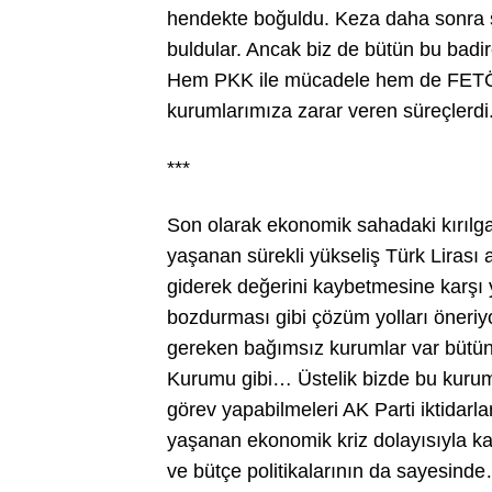
hendekte boğuldu. Keza daha sonra s
buldular. Ancak biz de bütün bu badi
Hem PKK ile mücadele hem de FETÖ’nü
kurumlarımıza zarar veren süreçlerdi
***
Son olarak ekonomik sahadaki kırılg
yaşanan sürekli yükseliş Türk Lirası 
giderek değerini kaybetmesine karşı ye
bozdurması gibi çözüm yolları öneri
gereken bağımsız kurumlar var bütü
Kurumu gibi… Üstelik bizde bu kuruml
görev yapabilmeleri AK Parti iktidarl
yaşanan ekonomik kriz dolayısıyla ka
ve bütçe politikalarının da sayesind