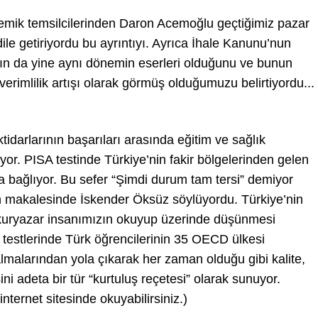
mik temsilcilerinden Daron Acemoğlu geçtiğimiz pazar
ile getiriyordu bu ayrıntıyı. Ayrıca İhale Kanunu’nun
nın da yine aynı dönemin eserleri olduğunu ve bunun
rimlilik artışı olarak görmüş olduğumuzu belirtiyordu...
ktidarlarının başarıları arasında eğitim ve sağlık
yor. PISA testinde Türkiye’nin fakir bölgelerinden gelen
una bağlıyor. Bu sefer “Şimdi durum tam tersi” demiyor
makalesinde İskender Öksüz söylüyordu. Türkiye’nin
okuryazar insanımızın okuyup üzerinde düşünmesi
estlerinde Türk öğrencilerinin 35 OECD ülkesi
malarından yola çıkarak her zaman olduğu gibi kalite,
ini adeta bir tür “kurtuluş reçetesi” olarak sunuyor.
ernet sitesinde okuyabilirsiniz.)