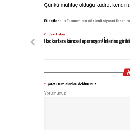
Çünkü muhtaç olduğu kudret kendi f
Etiketler :
Ekonominin çözümü siyaset İbrahim
Önceki Haber
Hacker'lara küresel operasyon! İnlerine girild
H
*
İşaretli tüm alanları doldurunuz.
Yorumunuz