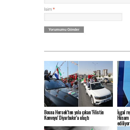
İsim
*
Yorumumu Gönder
Bosna Hersek'ten yola çıkan 'Filistin
İşgal r
Konvoyu' Diyarbakır'a ulaştı
Hüsam E
ediliyor