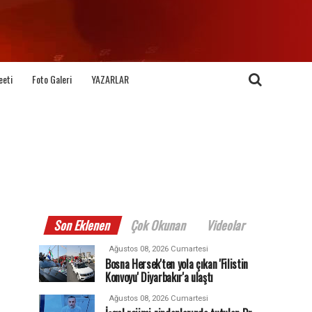
eeti
Foto Galeri
YAZARLAR
Son Eklenen
Çok Okunan
Videolar
Ağustos 08, 2026 Cumartesi
Bosna Hersek'ten yola çıkan 'Filistin
Konvoyu' Diyarbakır'a ulaştı
Ağustos 08, 2026 Cumartesi