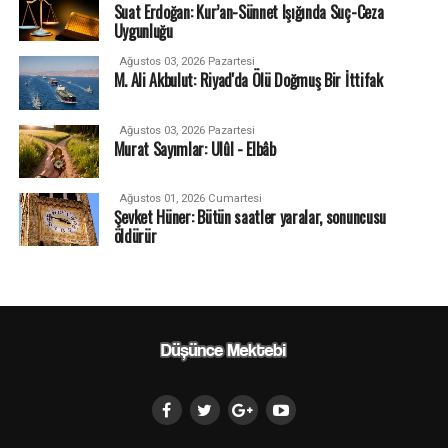
Suat Erdoğan: Kur’an-Sünnet Işığında Suç-Ceza
Uygunluğu
Ağustos 03, 2026 Pazartesi
M. Ali Akbulut: Riyad'da Ölü Doğmuş Bir İttifak
Ağustos 03, 2026 Pazartesi
Murat Sayımlar: Ulûl - Elbâb
Ağustos 01, 2026 Cumartesi
Şevket Hüner: Bütün saatler yaralar, sonuncusu
öldürür