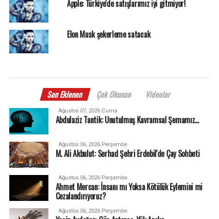
Apple: Türkiye'de satışlarımız iyi gitmiyor!
Elon Musk şekerleme satacak
Son Eklenen
Çok Okunan
Videolar
Ağustos 07, 2026 Cuma
Abdulaziz Tantik: Unutulmuş Kavramsal Şemamız…
Ağustos 06, 2026 Perşembe
M. Ali Akbulut: Serhad Şehri Erdebil'de Çay Sohbeti
Ağustos 06, 2026 Perşembe
Ahmet Mercan: İnsanı mı Yoksa Kötülük Eylemini mi
Cezalandırıyoruz?
Ağustos 06, 2026 Perşembe