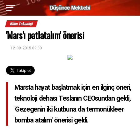
Bilim Teknoloji
'Mars'ı patlatalım' önerisi
12-09-2015 09:30
Marsta hayat başlatmak için en ilginç öneri,
teknoloji dehası Teslanın CEOsundan geldi,
'Gezegenin iki kutbuna da termonükleer
bomba atalım' önerisi geldi.