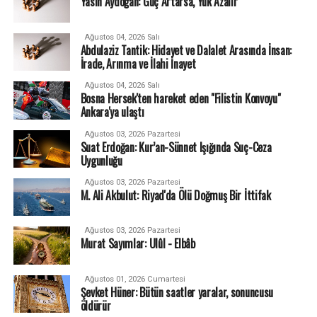
Yasin Aydoğan: Güç Artarsa, Yük Azalır
Ağustos 04, 2026 Salı
Abdulaziz Tantik: Hidayet ve Dalalet Arasında İnsan:
İrade, Arınma ve İlahi İnayet
Ağustos 04, 2026 Salı
Bosna Hersek'ten hareket eden "Filistin Konvoyu"
Ankara'ya ulaştı
Ağustos 03, 2026 Pazartesi
Suat Erdoğan: Kur’an-Sünnet Işığında Suç-Ceza
Uygunluğu
Ağustos 03, 2026 Pazartesi
M. Ali Akbulut: Riyad'da Ölü Doğmuş Bir İttifak
Ağustos 03, 2026 Pazartesi
Murat Sayımlar: Ulûl - Elbâb
Ağustos 01, 2026 Cumartesi
Şevket Hüner: Bütün saatler yaralar, sonuncusu
öldürür