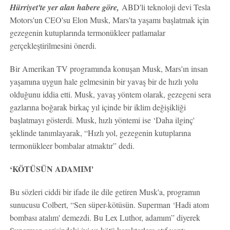
Hürriyet'te yer alan habere göre,
ABD'li teknoloji devi Tesla
Motors'un CEO'su Elon Musk, Mars'ta yaşamı başlatmak için
gezegenin kutuplarında termonükleer patlamalar
gerçekleştirilmesini önerdi.
Bir Amerikan TV programında konuşan Musk, Mars'ın insan
yaşamına uygun hale gelmesinin bir yavaş bir de hızlı yolu
olduğunu iddia etti. Musk, yavaş yöntem olarak, gezegeni sera
gazlarına boğarak birkaç yıl içinde bir iklim değişikliği
başlatmayı gösterdi. Musk, hızlı yöntemi ise ‘Daha ilginç'
şeklinde tanımlayarak, “Hızlı yol, gezegenin kutuplarına
termonükleer bombalar atmaktır” dedi.
‘KÖTÜSÜN ADAMIM'
Bu sözleri ciddi bir ifade ile dile getiren Musk'a, programın
sunucusu Colbert, “Sen süper-kötüsün. Superman ‘Hadi atom
bombası atalım' demezdi. Bu Lex Luthor, adamım” diyerek