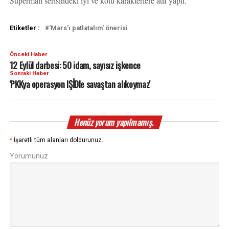
Superman serisindeki iyi ve kötü karakterlere atıf yaptı.
Etiketler :
'Mars'ı patlatalım' önerisi
Önceki Haber
12 Eylül darbesi: 50 idam, sayısız işkence
Sonraki Haber
'PKKya operasyon IŞİDle savaştan alıkoymaz'
Henüz yorum yapılmamış.
*
İşaretli tüm alanları doldurunuz.
Yorumunuz