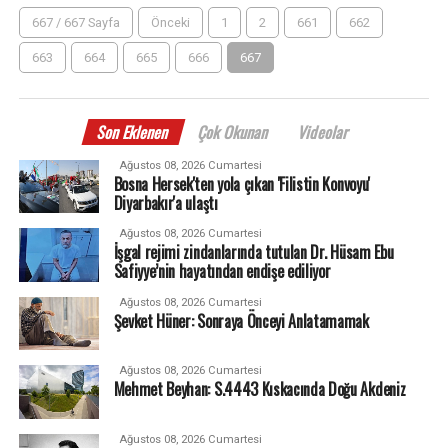
667 / 667 Sayfa
Önceki
1
2
661
662
663
664
665
666
667
Son Eklenen
Çok Okunan
Videolar
Ağustos 08, 2026 Cumartesi
Bosna Hersek'ten yola çıkan 'Filistin Konvoyu'
Diyarbakır'a ulaştı
Ağustos 08, 2026 Cumartesi
İşgal rejimi zindanlarında tutulan Dr. Hüsam Ebu
Safiyye’nin hayatından endişe ediliyor
Ağustos 08, 2026 Cumartesi
Şevket Hüner: Sonraya Önceyi Anlatamamak
Ağustos 08, 2026 Cumartesi
Mehmet Beyhan: S.4443 Kıskacında Doğu Akdeniz
Ağustos 08, 2026 Cumartesi