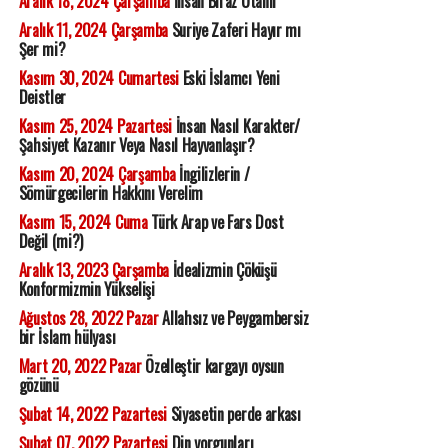
Aralık 18, 2024 Çarşamba
İnsan Biraz Utanır
Aralık 11, 2024 Çarşamba
Suriye Zaferi Hayır mı
Şer mi?
Kasım 30, 2024 Cumartesi
Eski İslamcı Yeni
Deistler
Kasım 25, 2024 Pazartesi
İnsan Nasıl Karakter/
Şahsiyet Kazanır Veya Nasıl Hayvanlaşır?
Kasım 20, 2024 Çarşamba
İngilizlerin /
Sömürgecilerin Hakkını Verelim
Kasım 15, 2024 Cuma
Türk Arap ve Fars Dost
Değil (mi?)
Aralık 13, 2023 Çarşamba
İdealizmin Çöküşü
Konformizmin Yükselişi
Ağustos 28, 2022 Pazar
Allahsız ve Peygambersiz
bir İslam hülyası
Mart 20, 2022 Pazar
Özelleştir kargayı oysun
gözünü
Şubat 14, 2022 Pazartesi
Siyasetin perde arkası
Şubat 07, 2022 Pazartesi
Din yorgunları