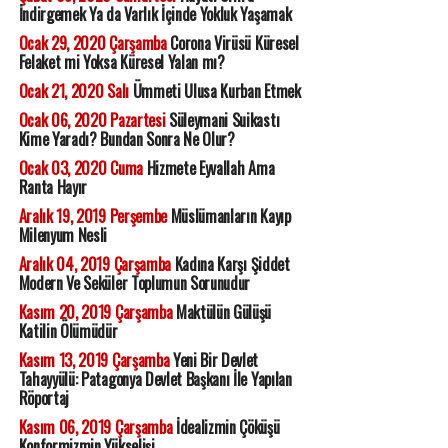
İndirgemek Ya da Varlık İçinde Yokluk Yaşamak
Ocak 29, 2020 Çarşamba
Corona Virüsü Küresel
Felaket mi Yoksa Küresel Yalan mı?
Ocak 21, 2020 Salı
Ümmeti Ulusa Kurban Etmek
Ocak 06, 2020 Pazartesi
Süleymani Suikastı
Kime Yaradı? Bundan Sonra Ne Olur?
Ocak 03, 2020 Cuma
Hizmete Eyvallah Ama
Ranta Hayır
Aralık 19, 2019 Perşembe
Müslümanların Kayıp
Milenyum Nesli
Aralık 04, 2019 Çarşamba
Kadına Karşı Şiddet
Modern Ve Seküler Toplumun Sorunudur
Kasım 20, 2019 Çarşamba
Maktülün Gülüşü
Katilin Ölümüdür
Kasım 13, 2019 Çarşamba
Yeni Bir Devlet
Tahayyülü: Patagonya Devlet Başkanı İle Yapılan
Röportaj
Kasım 06, 2019 Çarşamba
İdealizmin Çöküşü
Konformizmin Yükselişi