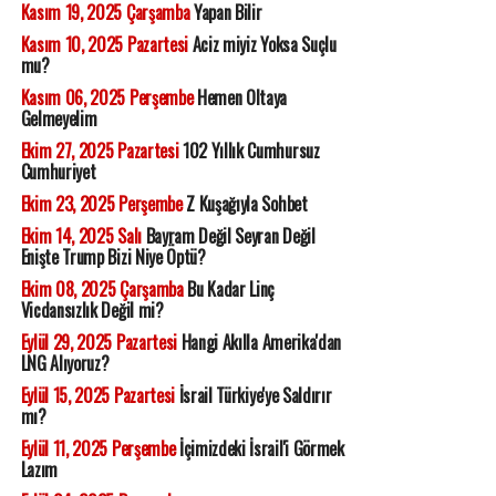
Kasım 19, 2025 Çarşamba
Yapan Bilir
Kasım 10, 2025 Pazartesi
Aciz miyiz Yoksa Suçlu
mu?
Kasım 06, 2025 Perşembe
Hemen Oltaya
Gelmeyelim
Ekim 27, 2025 Pazartesi
102 Yıllık Cumhursuz
Cumhuriyet
Ekim 23, 2025 Perşembe
Z Kuşağıyla Sohbet
Ekim 14, 2025 Salı
Bayram Değil Seyran Değil
Enişte Trump Bizi Niye Öptü?
Ekim 08, 2025 Çarşamba
Bu Kadar Linç
Vicdansızlık Değil mi?
Eylül 29, 2025 Pazartesi
Hangi Akılla Amerika'dan
LNG Alıyoruz?
Eylül 15, 2025 Pazartesi
İsrail Türkiye'ye Saldırır
mı?
Eylül 11, 2025 Perşembe
İçimizdeki İsrail'i Görmek
Lazım