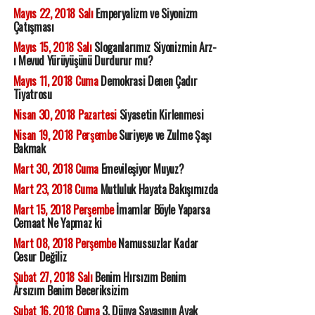
Mayıs 22, 2018 Salı
Emperyalizm ve Siyonizm
Çatışması
Mayıs 15, 2018 Salı
Sloganlarımız Siyonizmin Arz-
ı Mevud Yürüyüşünü Durdurur mu?
Mayıs 11, 2018 Cuma
Demokrasi Denen Çadır
Tiyatrosu
Nisan 30, 2018 Pazartesi
Siyasetin Kirlenmesi
Nisan 19, 2018 Perşembe
Suriyeye ve Zulme Şaşı
Bakmak
Mart 30, 2018 Cuma
Emevileşiyor Muyuz?
Mart 23, 2018 Cuma
Mutluluk Hayata Bakışımızda
Mart 15, 2018 Perşembe
İmamlar Böyle Yaparsa
Cemaat Ne Yapmaz ki
Mart 08, 2018 Perşembe
Namussuzlar Kadar
Cesur Değiliz
Şubat 27, 2018 Salı
Benim Hırsızım Benim
Arsızım Benim Beceriksizim
Şubat 16, 2018 Cuma
3. Dünya Savaşının Ayak