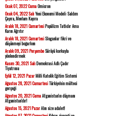
Ocak 07, 2022 Cuma
Omicron
Ocak 04, 2022 Salı
Yeni Ekonomi Modeli: Saldım
Çayıra, Mevlam Kayıra
Aralık 18, 2021 Cumartesi
Popülizm Tatlıdır Ama
Karın Ağrıtır
Aralık 18, 2021 Cumartesi
Sloganlar fikri ve
düşünmeyi boğarken
Aralık 09, 2021 Perşembe
Sürüyü korkuyla
yönlendirmek
Kasım 30, 2021 Salı
Demokrasi Adlı Çadır
Tiyatrosu
Eylül 12, 2021 Pazar
Milli Katolik Eğitim Sistemi
Ağustos 28, 2021 Cumartesi
Türkiye'nin mülteci
gerçeği
Ağustos 20, 2021 Cuma
Afganistan'ın düşmanı
Afganistan'dır!
Ağustos 15, 2021 Pazar
Alın size adalet!
Ağustos 07, 2021 Cumartesi
Kıbrıs ziyareti ve