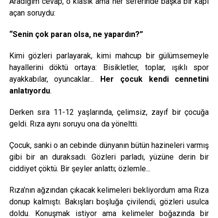
Aradığım cevap, o klasik ama her seferinde başka bir kapı
açan soruydu:
“Senin çok paran olsa, ne yapardın?”
Kimi gözleri parlayarak, kimi mahcup bir gülümsemeyle
hayallerini döktü ortaya: Bisikletler, toplar, ışıklı spor
ayakkabılar, oyuncaklar...
Her çocuk kendi cennetini
anlatıyordu
.
Derken sıra 11-12 yaşlarında, çelimsiz, zayıf bir çocuğa
geldi. Rıza aynı soruyu ona da yöneltti.
Çocuk, sanki o an cebinde dünyanın bütün hazineleri varmış
gibi bir an duraksadı. Gözleri parladı, yüzüne derin bir
ciddiyet çöktü. Bir şeyler anlattı; özlemle...
Rıza’nın ağzından çıkacak kelimeleri bekliyordum ama Rıza
donup kalmıştı. Bakışları boşluğa çivilendi, gözleri usulca
doldu. Konuşmak istiyor ama kelimeler boğazında bir