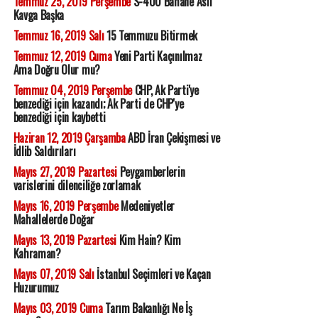
Temmuz 25, 2019 Perşembe
S-400 Bahane Asıl
Kavga Başka
Temmuz 16, 2019 Salı
15 Temmuzu Bitirmek
Temmuz 12, 2019 Cuma
Yeni Parti Kaçınılmaz
Ama Doğru Olur mu?
Temmuz 04, 2019 Perşembe
CHP, Ak Parti'ye
benzediği için kazandı; Ak Parti de CHP'ye
benzediği için kaybetti
Haziran 12, 2019 Çarşamba
ABD İran Çekişmesi ve
İdlib Saldırıları
Mayıs 27, 2019 Pazartesi
Peygamberlerin
varislerini dilenciliğe zorlamak
Mayıs 16, 2019 Perşembe
Medeniyetler
Mahallelerde Doğar
Mayıs 13, 2019 Pazartesi
Kim Hain? Kim
Kahraman?
Mayıs 07, 2019 Salı
İstanbul Seçimleri ve Kaçan
Huzurumuz
Mayıs 03, 2019 Cuma
Tarım Bakanlığı Ne İş