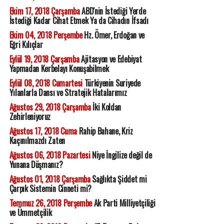
Ekim 17, 2018 Çarşamba
ABD'nin İstediği Yerde
İstediği Kadar Cihat Etmek Ya da Cihadın İfsadı
Ekim 04, 2018 Perşembe
Hz. Ömer, Erdoğan ve
Eğri Kılıçlar
Eylül 19, 2018 Çarşamba
Ajitasyon ve Edebiyat
Yapmadan Kerbelayı Konuşabilmek
Eylül 08, 2018 Cumartesi
Türkiyenin Suriyede
Yılanlarla Dansı ve Stratejik Hatalarımız
Ağustos 29, 2018 Çarşamba
İki Koldan
Zehirleniyoruz
Ağustos 17, 2018 Cuma
Rahip Bahane, Kriz
Kaçınılmazdı Zaten
Ağustos 06, 2018 Pazartesi
Niye İngilize değil de
Yunana Düşmanız?
Ağustos 01, 2018 Çarşamba
Sağlıkta Şiddet mi
Çarpık Sistemin Cinneti mi?
Temmuz 26, 2018 Perşembe
Ak Parti Milliyetçiliği
ve Ümmetçilik