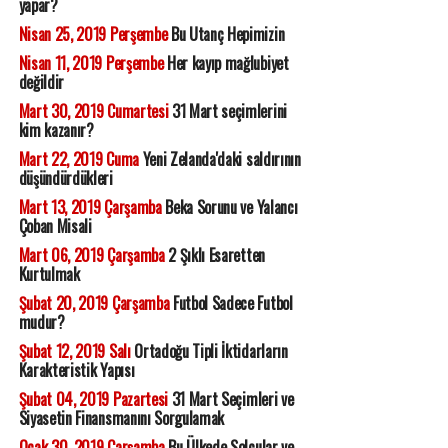
yapar?
Nisan 25, 2019 Perşembe
Bu Utanç Hepimizin
Nisan 11, 2019 Perşembe
Her kayıp mağlubiyet
değildir
Mart 30, 2019 Cumartesi
31 Mart seçimlerini
kim kazanır?
Mart 22, 2019 Cuma
Yeni Zelanda'daki saldırının
düşündürdükleri
Mart 13, 2019 Çarşamba
Beka Sorunu ve Yalancı
Çoban Misali
Mart 06, 2019 Çarşamba
2 Şıklı Esaretten
Kurtulmak
Şubat 20, 2019 Çarşamba
Futbol Sadece Futbol
mudur?
Şubat 12, 2019 Salı
Ortadoğu Tipli İktidarların
Karakteristik Yapısı
Şubat 04, 2019 Pazartesi
31 Mart Seçimleri ve
Siyasetin Finansmanını Sorgulamak
Ocak 30, 2019 Çarşamba
Bu Ülkede Solcular ve