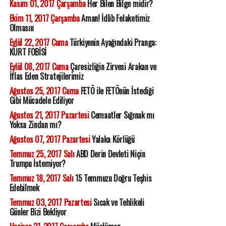
Kasım 01, 2017 Çarşamba
Her Bilen Bilge midir?
Ekim 11, 2017 Çarşamba
Aman! İdlib Felaketimiz
Olmasın
Eylül 22, 2017 Cuma
Türkiyenin Ayağındaki Pranga:
KÜRT FOBİSİ
Eylül 08, 2017 Cuma
Çaresizliğin Zirvesi Arakan ve
İflas Eden Stratejilerimiz
Ağustos 25, 2017 Cuma
FETÖ ile FETÖnün İstediği
Gibi Mücadele Ediliyor
Ağustos 21, 2017 Pazartesi
Cemaatler Sığınak mı
Yoksa Zindan mı?
Ağustos 07, 2017 Pazartesi
Yalaka Körlüğü
Temmuz 25, 2017 Salı
ABD Derin Devleti Niçin
Trumpu İstemiyor?
Temmuz 18, 2017 Salı
15 Temmuzu Doğru Teşhis
Edebilmek
Temmuz 03, 2017 Pazartesi
Sıcak ve Tehlikeli
Günler Bizi Bekliyor