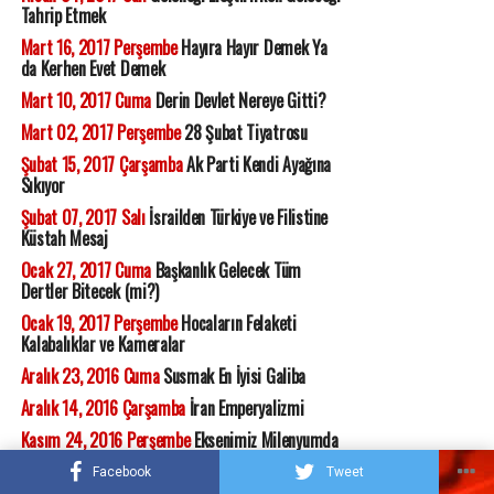
Tahrip Etmek
Mart 16, 2017 Perşembe
Hayıra Hayır Demek Ya
da Kerhen Evet Demek
Mart 10, 2017 Cuma
Derin Devlet Nereye Gitti?
Mart 02, 2017 Perşembe
28 Şubat Tiyatrosu
Şubat 15, 2017 Çarşamba
Ak Parti Kendi Ayağına
Sıkıyor
Şubat 07, 2017 Salı
İsrailden Türkiye ve Filistine
Küstah Mesaj
Ocak 27, 2017 Cuma
Başkanlık Gelecek Tüm
Dertler Bitecek (mi?)
Ocak 19, 2017 Perşembe
Hocaların Felaketi
Kalabalıklar ve Kameralar
Aralık 23, 2016 Cuma
Susmak En İyisi Galiba
Aralık 14, 2016 Çarşamba
İran Emperyalizmi
Kasım 24, 2016 Perşembe
Eksenimiz Milenyumda
Kaydı
Facebook
Tweet
Kasım 11, 2016 Cuma
Tas Aynı Hamam Aynı Bir