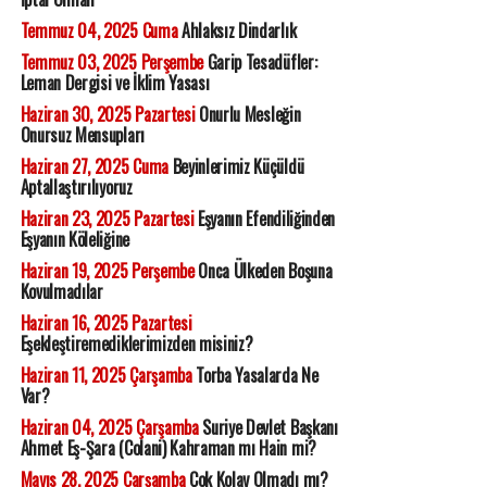
Temmuz 04, 2025 Cuma
Ahlaksız Dindarlık
Temmuz 03, 2025 Perşembe
Garip Tesadüfler:
Leman Dergisi ve İklim Yasası
Haziran 30, 2025 Pazartesi
Onurlu Mesleğin
Onursuz Mensupları
Haziran 27, 2025 Cuma
Beyinlerimiz Küçüldü
Aptallaştırılıyoruz
Haziran 23, 2025 Pazartesi
Eşyanın Efendiliğinden
Eşyanın Köleliğine
Haziran 19, 2025 Perşembe
Onca Ülkeden Boşuna
Kovulmadılar
Haziran 16, 2025 Pazartesi
Eşekleştiremediklerimizden misiniz?
Haziran 11, 2025 Çarşamba
Torba Yasalarda Ne
Var?
Haziran 04, 2025 Çarşamba
Suriye Devlet Başkanı
Ahmet Eş-Şara (Colani) Kahraman mı Hain mi?
Mayıs 28, 2025 Çarşamba
Çok Kolay Olmadı mı?