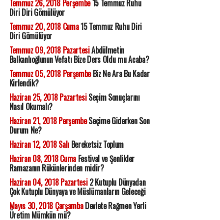
Temmuz 26, 2018 Perşembe
15 Temmuz Ruhu
Diri Diri Gömülüyor
Temmuz 20, 2018 Cuma
15 Temmuz Ruhu Diri
Diri Gömülüyor
Temmuz 09, 2018 Pazartesi
Abdülmetin
Balkanlıoğlunun Vefatı Bize Ders Oldu mu Acaba?
Temmuz 05, 2018 Perşembe
Biz Ne Ara Bu Kadar
Kirlendik?
Haziran 25, 2018 Pazartesi
Seçim Sonuçlarını
Nasıl Okumalı?
Haziran 21, 2018 Perşembe
Seçime Giderken Son
Durum Ne?
Haziran 12, 2018 Salı
Bereketsiz Toplum
Haziran 08, 2018 Cuma
Festival ve Şenlikler
Ramazanın Rükünlerinden midir?
Haziran 04, 2018 Pazartesi
2 Kutuplu Dünyadan
Çok Kutuplu Dünyaya ve Müslümanların Geleceği
Mayıs 30, 2018 Çarşamba
Devlete Rağmen Yerli
Üretim Mümkün mü?