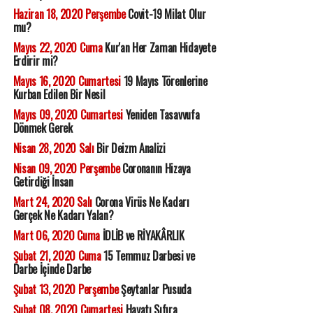
Haziran 18, 2020 Perşembe
Covit-19 Milat Olur
mu?
Mayıs 22, 2020 Cuma
Kur'an Her Zaman Hidayete
Erdirir mi?
Mayıs 16, 2020 Cumartesi
19 Mayıs Törenlerine
Kurban Edilen Bir Nesil
Mayıs 09, 2020 Cumartesi
Yeniden Tasavvufa
Dönmek Gerek
Nisan 28, 2020 Salı
Bir Deizm Analizi
Nisan 09, 2020 Perşembe
Coronanın Hizaya
Getirdiği İnsan
Mart 24, 2020 Salı
Corona Virüs Ne Kadarı
Gerçek Ne Kadarı Yalan?
Mart 06, 2020 Cuma
İDLİB ve RİYAKÂRLIK
Şubat 21, 2020 Cuma
15 Temmuz Darbesi ve
Darbe İçinde Darbe
Şubat 13, 2020 Perşembe
Şeytanlar Pusuda
Şubat 08, 2020 Cumartesi
Hayatı Sıfıra