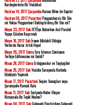
Haziran 21, 2017 Çarşamba
Müslüman
Kardeşlerimle Bir Hasbihal
Haziran 14, 2017 Çarşamba
Kuranı Bilen de Sapıtır
Haziran 05, 2017 Pazartesi
Peygambersiz Bir Din
mi Yoksa Peygamberi İlahlaştırılmış Bir Din mi?
Mayıs 23, 2017 Salı
FETÖye Bakarken Asıl Paralel
Yapıyı Gözden Kaçırmak
Mayıs 16, 2017 Salı
İranın Müdahil Olduğu
Yerlerde Huzur Artık Hayal
Mayıs 05, 2017 Cuma
Sıra İslamcı Camianın
Terbiye Edilmesine mi Geldi?
Nisan 28, 2017 Cuma
Erdoğancılar ve Tayyipçiler
Nisan 25, 2017 Salı
Yezidin Sarayında Kerbela
Edebiyatı Yapmak
Nisan 17, 2017 Pazartesi
Seçim Sonuçları veya
Şarampole Ramak Kala
Nisan 11, 2017 Salı
Suriyede Neler Oluyor
Kimyasala Bu Tepki Neden?
Nisan 04, 2017 Salı
Geleneği Eleştirirken Geleceği