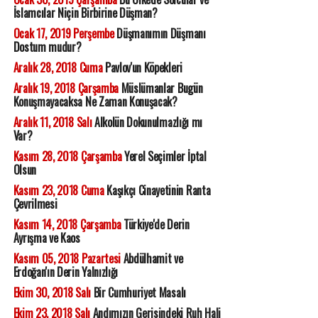
İslamcılar Niçin Birbirine Düşman?
Ocak 17, 2019 Perşembe
Düşmanımın Düşmanı
Dostum mudur?
Aralık 28, 2018 Cuma
Pavlov'un Köpekleri
Aralık 19, 2018 Çarşamba
Müslümanlar Bugün
Konuşmayacaksa Ne Zaman Konuşacak?
Aralık 11, 2018 Salı
Alkolün Dokunulmazlığı mı
Var?
Kasım 28, 2018 Çarşamba
Yerel Seçimler İptal
Olsun
Kasım 23, 2018 Cuma
Kaşıkçı Cinayetinin Ranta
Çevrilmesi
Kasım 14, 2018 Çarşamba
Türkiye'de Derin
Ayrışma ve Kaos
Kasım 05, 2018 Pazartesi
Abdülhamit ve
Erdoğan'ın Derin Yalnızlığı
Ekim 30, 2018 Salı
Bir Cumhuriyet Masalı
Ekim 23, 2018 Salı
Andımızın Gerisindeki Ruh Hali