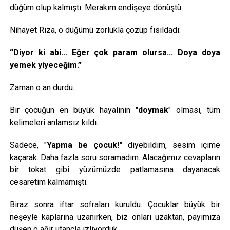
düğüm olup kalmıştı. Merakım endişeye dönüştü.
Nihayet Rıza, o düğümü zorlukla çözüp fısıldadı:
“Diyor ki abi... Eğer çok param olursa... Doya doya
yemek yiyeceğim.”
Zaman o an durdu.
Bir çocuğun en büyük hayalinin "
doymak
" olması, tüm
kelimeleri anlamsız kıldı.
Sadece, "
Yapma be çocuk
!" diyebildim, sesim içime
kaçarak. Daha fazla soru soramadım. Alacağımız cevapların
bir tokat gibi yüzümüzde patlamasına dayanacak
cesaretim kalmamıştı.
Biraz sonra iftar sofraları kuruldu. Çocuklar büyük bir
neşeyle kaplarına uzanırken, biz onları uzaktan, payımıza
düşen o ağır utançla izliyorduk.