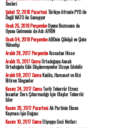
Sesleri
Şubat 12, 2018 Pazartesi
Türkiye Afrinde PYD ile
Değil NATO ile Savaşıyor
Ocak 25, 2018 Perşembe
Oyunu Bozmanın da
Oyuna Gelmenin de Adı: AFRİN
Ocak 04, 2018 Perşembe
ABDnin Çöküşü ve Çinin
Yükselişi
Aralık 28, 2017 Perşembe
Kıssadan Hisse
Aralık 15, 2017 Cuma
Ortadoğuyu Ancak
Ortadoğulu Gibi Düşünmeyenler Dizayn Edebilir
Aralık 08, 2017 Cuma
Kudüs, Hamaset ve Bizi
Bitiren Sloganlar
Kasım 24, 2017 Cuma
Tarih Tekerrür Etmez
İnsanlar Ders Çıkarmadığı İçin Olaylar Tekerrür
Eder
Kasım 20, 2017 Pazartesi
Ak Partinin Eksen
Kayması İşin Doğası
Kasım 10, 2017 Cuma
Etiyopya Gezi Notları