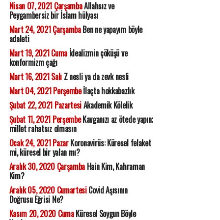
Nisan 07, 2021 Çarşamba
Allahsız ve
Peygambersiz bir İslam hülyası
Mart 24, 2021 Çarşamba
Ben ne yapayım böyle
adaleti
Mart 19, 2021 Cuma
İdealizmin çöküşü ve
konformizm çağı
Mart 16, 2021 Salı
Z nesli ya da zevk nesli
Mart 04, 2021 Perşembe
İlaçta hokkabazlık
Şubat 22, 2021 Pazartesi
Akademik Kölelik
Şubat 11, 2021 Perşembe
Kavganızı az ötede yapın;
millet rahatsız olmasın
Ocak 24, 2021 Pazar
Koronavirüs: Küresel felaket
mi, küresel bir yalan mı?
Aralık 30, 2020 Çarşamba
Hain Kim, Kahraman
Kim?
Aralık 05, 2020 Cumartesi
Covid Aşısının
Doğrusu Eğrisi Ne?
Kasım 20, 2020 Cuma
Küresel Soygun Böyle