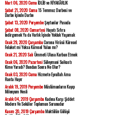
Mart 06, 2020 Cuma
İDLİB ve RİYAKÂRLIK
Şubat 21, 2020 Cuma
15 Temmuz Darbesi ve
Darbe İçinde Darbe
Şubat 13, 2020 Perşembe
Şeytanlar Pusuda
Şubat 08, 2020 Cumartesi
Hayatı Sıfıra
İndirgemek Ya da Varlık İçinde Yokluk Yaşamak
Ocak 29, 2020 Çarşamba
Corona Virüsü Küresel
Felaket mi Yoksa Küresel Yalan mı?
Ocak 21, 2020 Salı
Ümmeti Ulusa Kurban Etmek
Ocak 06, 2020 Pazartesi
Süleymani Suikastı
Kime Yaradı? Bundan Sonra Ne Olur?
Ocak 03, 2020 Cuma
Hizmete Eyvallah Ama
Ranta Hayır
Aralık 19, 2019 Perşembe
Müslümanların Kayıp
Milenyum Nesli
Aralık 04, 2019 Çarşamba
Kadına Karşı Şiddet
Modern Ve Seküler Toplumun Sorunudur
Kasım 20, 2019 Çarşamba
Maktülün Gülüşü