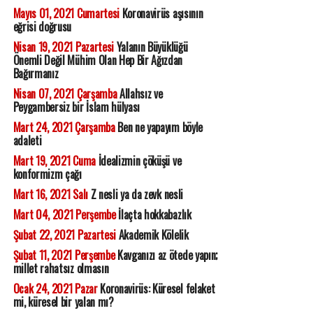
Mayıs 01, 2021 Cumartesi
Koronavirüs aşısının
eğrisi doğrusu
Nisan 19, 2021 Pazartesi
Yalanın Büyüklüğü
Önemli Değil Mühim Olan Hep Bir Ağızdan
Bağırmanız
Nisan 07, 2021 Çarşamba
Allahsız ve
Peygambersiz bir İslam hülyası
Mart 24, 2021 Çarşamba
Ben ne yapayım böyle
adaleti
Mart 19, 2021 Cuma
İdealizmin çöküşü ve
konformizm çağı
Mart 16, 2021 Salı
Z nesli ya da zevk nesli
Mart 04, 2021 Perşembe
İlaçta hokkabazlık
Şubat 22, 2021 Pazartesi
Akademik Kölelik
Şubat 11, 2021 Perşembe
Kavganızı az ötede yapın;
millet rahatsız olmasın
Ocak 24, 2021 Pazar
Koronavirüs: Küresel felaket
mi, küresel bir yalan mı?