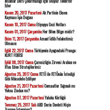
İnsanlar Ders Çıkarmadığı İçin Olaylar Tekerrür
Eder
Kasım 20, 2017 Pazartesi
Ak Partinin Eksen
Kayması İşin Doğası
Kasım 10, 2017 Cuma
Etiyopya Gezi Notları
Kasım 01, 2017 Çarşamba
Her Bilen Bilge midir?
Ekim 11, 2017 Çarşamba
Aman! İdlib Felaketimiz
Olmasın
Eylül 22, 2017 Cuma
Türkiyenin Ayağındaki Pranga:
KÜRT FOBİSİ
Eylül 08, 2017 Cuma
Çaresizliğin Zirvesi Arakan ve
İflas Eden Stratejilerimiz
Ağustos 25, 2017 Cuma
FETÖ ile FETÖnün İstediği
Gibi Mücadele Ediliyor
Ağustos 21, 2017 Pazartesi
Cemaatler Sığınak mı
Yoksa Zindan mı?
Ağustos 07, 2017 Pazartesi
Yalaka Körlüğü
Temmuz 25, 2017 Salı
ABD Derin Devleti Niçin
Trumpu İstemiyor?