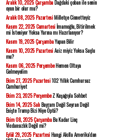
Aralık 10, 2025 Çarşamba
Dağdaki çoban ile senin
oyun bir olur mu?
Aralık 08, 2025 Pazartesi
Milletçe Cinnetteyiz
Kasım 22, 2025 Cumartesi
İmamoğlu, Bitirilmek
mi İsteniyor Yoksa Yarına mı Hazırlanıyor?
Kasım 19, 2025 Çarşamba
Yapan Bilir
Kasım 10, 2025 Pazartesi
Aciz miyiz Yoksa Suçlu
mu?
Kasım 06, 2025 Perşembe
Hemen Oltaya
Gelmeyelim
Ekim 27, 2025 Pazartesi
102 Yıllık Cumhursuz
Cumhuriyet
Ekim 23, 2025 Perşembe
Z Kuşağıyla Sohbet
Ekim 14, 2025 Salı
Bayram Değil Seyran Değil
Enişte Trump Bizi Niye Öptü?
Ekim 08, 2025 Çarşamba
Bu Kadar Linç
Vicdansızlık Değil mi?
Eylül 29, 2025 Pazartesi
Hangi Akılla Amerika'dan