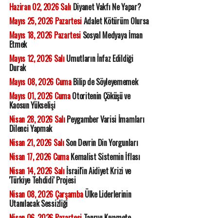
Haziran 02, 2026 Salı
Diyanet Vakfı Ne Yapar?
Mayıs 25, 2026 Pazartesi
Adalet Kötürüm Olursa
Mayıs 18, 2026 Pazartesi
Sosyal Medyaya İman
Etmek
Mayıs 12, 2026 Salı
Umutların İnfaz Edildiği
Durak
Mayıs 08, 2026 Cuma
Bilip de Söyleyememek
Mayıs 01, 2026 Cuma
Otoritenin Çöküşü ve
Kaosun Yükselişi
Nisan 28, 2026 Salı
Peygamber Varisi İmamları
Dilenci Yapmak
Nisan 21, 2026 Salı
Son Devrin Din Yorgunları
Nisan 17, 2026 Cuma
Kemalist Sistemin İflası
Nisan 14, 2026 Salı
İsrail'in Aidiyet Krizi ve
'Türkiye Tehdidi' Projesi
Nisan 08, 2026 Çarşamba
Ülke Liderlerinin
Utanılacak Sessizliği
Nisan 06, 2026 Pazartesi
Tanrıyı Kıyamete