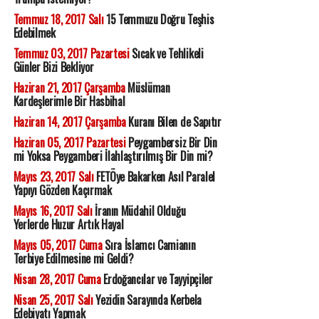
Temmuz 18, 2017 Salı
15 Temmuzu Doğru Teşhis
Edebilmek
Temmuz 03, 2017 Pazartesi
Sıcak ve Tehlikeli
Günler Bizi Bekliyor
Haziran 21, 2017 Çarşamba
Müslüman
Kardeşlerimle Bir Hasbihal
Haziran 14, 2017 Çarşamba
Kuranı Bilen de Sapıtır
Haziran 05, 2017 Pazartesi
Peygambersiz Bir Din
mi Yoksa Peygamberi İlahlaştırılmış Bir Din mi?
Mayıs 23, 2017 Salı
FETÖye Bakarken Asıl Paralel
Yapıyı Gözden Kaçırmak
Mayıs 16, 2017 Salı
İranın Müdahil Olduğu
Yerlerde Huzur Artık Hayal
Mayıs 05, 2017 Cuma
Sıra İslamcı Camianın
Terbiye Edilmesine mi Geldi?
Nisan 28, 2017 Cuma
Erdoğancılar ve Tayyipçiler
Nisan 25, 2017 Salı
Yezidin Sarayında Kerbela
Edebiyatı Yapmak