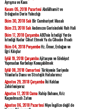
Ayrışma ve Kaos
Kasım 05, 2018 Pazartesi
Abdülhamit ve
Erdoğan'ın Derin Yalnızlığı
Ekim 30, 2018 Salı
Bir Cumhuriyet Masalı
Ekim 23, 2018 Salı
Andımızın Gerisindeki Ruh Hali
Ekim 17, 2018 Çarşamba
ABD'nin İstediği Yerde
İstediği Kadar Cihat Etmek Ya da Cihadın İfsadı
Ekim 04, 2018 Perşembe
Hz. Ömer, Erdoğan ve
Eğri Kılıçlar
Eylül 19, 2018 Çarşamba
Ajitasyon ve Edebiyat
Yapmadan Kerbelayı Konuşabilmek
Eylül 08, 2018 Cumartesi
Türkiyenin Suriyede
Yılanlarla Dansı ve Stratejik Hatalarımız
Ağustos 29, 2018 Çarşamba
İki Koldan
Zehirleniyoruz
Ağustos 17, 2018 Cuma
Rahip Bahane, Kriz
Kaçınılmazdı Zaten
Ağustos 06, 2018 Pazartesi
Niye İngilize değil de