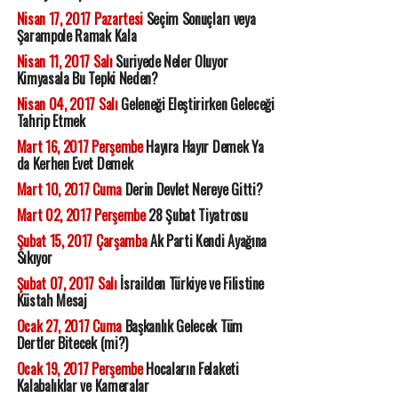
Nisan 17, 2017 Pazartesi
Seçim Sonuçları veya
Şarampole Ramak Kala
Nisan 11, 2017 Salı
Suriyede Neler Oluyor
Kimyasala Bu Tepki Neden?
Nisan 04, 2017 Salı
Geleneği Eleştirirken Geleceği
Tahrip Etmek
Mart 16, 2017 Perşembe
Hayıra Hayır Demek Ya
da Kerhen Evet Demek
Mart 10, 2017 Cuma
Derin Devlet Nereye Gitti?
Mart 02, 2017 Perşembe
28 Şubat Tiyatrosu
Şubat 15, 2017 Çarşamba
Ak Parti Kendi Ayağına
Sıkıyor
Şubat 07, 2017 Salı
İsrailden Türkiye ve Filistine
Küstah Mesaj
Ocak 27, 2017 Cuma
Başkanlık Gelecek Tüm
Dertler Bitecek (mi?)
Ocak 19, 2017 Perşembe
Hocaların Felaketi
Kalabalıklar ve Kameralar