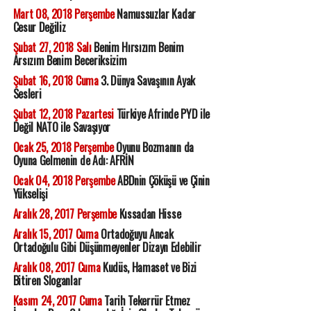
Mart 08, 2018 Perşembe
Namussuzlar Kadar
Cesur Değiliz
Şubat 27, 2018 Salı
Benim Hırsızım Benim
Arsızım Benim Beceriksizim
Şubat 16, 2018 Cuma
3. Dünya Savaşının Ayak
Sesleri
Şubat 12, 2018 Pazartesi
Türkiye Afrinde PYD ile
Değil NATO ile Savaşıyor
Ocak 25, 2018 Perşembe
Oyunu Bozmanın da
Oyuna Gelmenin de Adı: AFRİN
Ocak 04, 2018 Perşembe
ABDnin Çöküşü ve Çinin
Yükselişi
Aralık 28, 2017 Perşembe
Kıssadan Hisse
Aralık 15, 2017 Cuma
Ortadoğuyu Ancak
Ortadoğulu Gibi Düşünmeyenler Dizayn Edebilir
Aralık 08, 2017 Cuma
Kudüs, Hamaset ve Bizi
Bitiren Sloganlar
Kasım 24, 2017 Cuma
Tarih Tekerrür Etmez