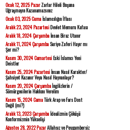
Ocak 12, 2025 Pazar
Zarlar Hileli Boşuna
Uğraşmayın Kazanamazsınız
Ocak 03, 2025 Cuma
İslamcılığın İflası
Aralık 23, 2024 Pazartesi
Devlet Memuru Kafası
Aralık 18, 2024 Çarşamba
İnsan Biraz Utanır
Aralık 11, 2024 Çarşamba
Suriye Zaferi Hayır mı
Şer mi?
Kasım 30, 2024 Cumartesi
Eski İslamcı Yeni
Deistler
Kasım 25, 2024 Pazartesi
İnsan Nasıl Karakter/
Şahsiyet Kazanır Veya Nasıl Hayvanlaşır?
Kasım 20, 2024 Çarşamba
İngilizlerin /
Sömürgecilerin Hakkını Verelim
Kasım 15, 2024 Cuma
Türk Arap ve Fars Dost
Değil (mi?)
Aralık 13, 2023 Çarşamba
İdealizmin Çöküşü
Konformizmin Yükselişi
Ağustos 28, 2022 Pazar
Allahsız ve Peygambersiz