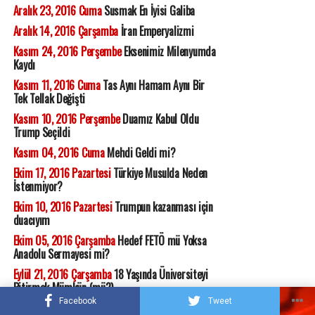
Aralık 23, 2016 Cuma
Susmak En İyisi Galiba
Aralık 14, 2016 Çarşamba
İran Emperyalizmi
Kasım 24, 2016 Perşembe
Eksenimiz Milenyumda
Kaydı
Kasım 11, 2016 Cuma
Tas Aynı Hamam Aynı Bir
Tek Tellak Değişti
Kasım 10, 2016 Perşembe
Duamız Kabul Oldu
Trump Seçildi
Kasım 04, 2016 Cuma
Mehdi Geldi mi?
Ekim 17, 2016 Pazartesi
Türkiye Musulda Neden
İstenmiyor?
Ekim 10, 2016 Pazartesi
Trumpun kazanması için
duacıyım
Ekim 05, 2016 Çarşamba
Hedef FETÖ mü Yoksa
Anadolu Sermayesi mi?
Eylül 21, 2016 Çarşamba
18 Yaşında Üniversiteyi
Bitirmek Mümkün (mü?)
Facebook
Tweet
Eylül 07, 2016 Çarşamba
Biat ve Kula Kul Olma