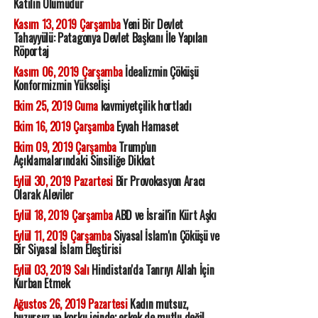
Katilin Ölümüdür
Kasım 13, 2019 Çarşamba
Yeni Bir Devlet
Tahayyülü: Patagonya Devlet Başkanı İle Yapılan
Röportaj
Kasım 06, 2019 Çarşamba
İdealizmin Çöküşü
Konformizmin Yükselişi
Ekim 25, 2019 Cuma
kavmiyetçilik hortladı
Ekim 16, 2019 Çarşamba
Eyvah Hamaset
Ekim 09, 2019 Çarşamba
Trump'un
Açıklamalarındaki Sinsiliğe Dikkat
Eylül 30, 2019 Pazartesi
Bir Provokasyon Aracı
Olarak Aleviler
Eylül 18, 2019 Çarşamba
ABD ve İsrail'in Kürt Aşkı
Eylül 11, 2019 Çarşamba
Siyasal İslam'ın Çöküşü ve
Bir Siyasal İslam Eleştirisi
Eylül 03, 2019 Salı
Hindistan'da Tanrıyı Allah İçin
Kurban Etmek
Ağustos 26, 2019 Pazartesi
Kadın mutsuz,
huzursuz ve korku içinde; erkek de mutlu değil