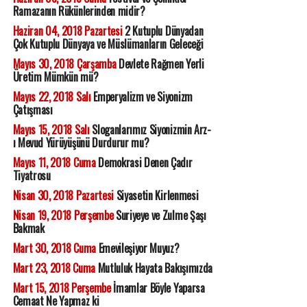
Ramazanın Rükünlerinden midir?
Haziran 04, 2018 Pazartesi
2 Kutuplu Dünyadan
Çok Kutuplu Dünyaya ve Müslümanların Geleceği
Mayıs 30, 2018 Çarşamba
Devlete Rağmen Yerli
Üretim Mümkün mü?
Mayıs 22, 2018 Salı
Emperyalizm ve Siyonizm
Çatışması
Mayıs 15, 2018 Salı
Sloganlarımız Siyonizmin Arz-
ı Mevud Yürüyüşünü Durdurur mu?
Mayıs 11, 2018 Cuma
Demokrasi Denen Çadır
Tiyatrosu
Nisan 30, 2018 Pazartesi
Siyasetin Kirlenmesi
Nisan 19, 2018 Perşembe
Suriyeye ve Zulme Şaşı
Bakmak
Mart 30, 2018 Cuma
Emevileşiyor Muyuz?
Mart 23, 2018 Cuma
Mutluluk Hayata Bakışımızda
Mart 15, 2018 Perşembe
İmamlar Böyle Yaparsa
Cemaat Ne Yapmaz ki