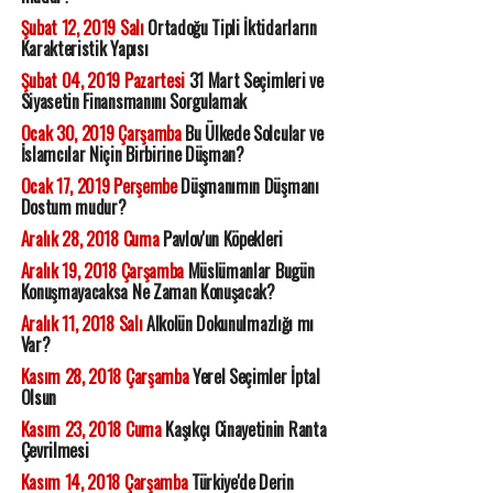
Şubat 12, 2019 Salı
Ortadoğu Tipli İktidarların
Karakteristik Yapısı
Şubat 04, 2019 Pazartesi
31 Mart Seçimleri ve
Siyasetin Finansmanını Sorgulamak
Ocak 30, 2019 Çarşamba
Bu Ülkede Solcular ve
İslamcılar Niçin Birbirine Düşman?
Ocak 17, 2019 Perşembe
Düşmanımın Düşmanı
Dostum mudur?
Aralık 28, 2018 Cuma
Pavlov'un Köpekleri
Aralık 19, 2018 Çarşamba
Müslümanlar Bugün
Konuşmayacaksa Ne Zaman Konuşacak?
Aralık 11, 2018 Salı
Alkolün Dokunulmazlığı mı
Var?
Kasım 28, 2018 Çarşamba
Yerel Seçimler İptal
Olsun
Kasım 23, 2018 Cuma
Kaşıkçı Cinayetinin Ranta
Çevrilmesi
Kasım 14, 2018 Çarşamba
Türkiye'de Derin