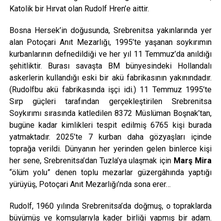
Katolik bir Hırvat olan Rudolf Hren’e aittir.
Bosna Hersek’in doğusunda, Srebrenitsa yakınlarında yer
alan Potoçari Anıt Mezarlığı, 1995’te yaşanan soykırımın
kurbanlarının defnedildiği ve her yıl 11 Temmuz’da anıldığı
şehitliktir. Burası savaşta BM bünyesindeki Hollandalı
askerlerin kullandığı eski bir akü fabrikasının yakınındadır.
(Rudolfbu akü fabrikasında işçi idi.) 11 Temmuz 1995’te
Sırp güçleri tarafından gerçekleştirilen Srebrenitsa
Soykırımı sırasında katledilen 8372 Müslüman Boşnak’tan,
bugüne kadar kimlikleri tespit edilmiş 6765 kişi burada
yatmaktadır. 2025’te 7 kurban daha gözyaşları içinde
toprağa verildi. Dünyanın her yerinden gelen binlerce kişi
her sene, Srebrenitsa’dan Tuzla’ya ulaşmak için
Marş Mira
“ölüm yolu” denen toplu mezarlar güzergâhında yaptığı
yürüyüş, Potoçari Anıt Mezarlığı’nda sona erer…
Rudolf, 1960 yılında Srebrenitsa’da doğmuş, o topraklarda
büyümüş ve komşularıyla kader birliği yapmış bir adam.