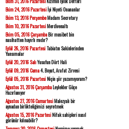
Ekim 31, 2016 Pazartesi
Kızımın İyilik Defteri
Ekim 24, 2016 Pazartesi
İyi Niyeti Onananlar
Ekim 13, 2016 Perşembe
Madam Secretary
Ekim 10, 2016 Pazartesi
Merdivenaltı
Ekim 05, 2016 Çarşamba
Bir musibet bin
nasihatten hayırlı mıdır?
Eylül 26, 2016 Pazartesi
Tabiatın Sakinlerinden
Yansımalar
Eylül 20, 2016 Salı
Yusufun Dört Hali
Eylül 09, 2016 Cuma
4. Boyut, Arafat Zirvesi
Eylül 05, 2016 Pazartesi
Niçin şiir yazamıyorum?
Ağustos 31, 2016 Çarşamba
Leylekler Göçe
Hazırlanıyor
Ağustos 27, 2016 Cumartesi
Malezyalı bir
aynadan birlikteliğimizi seyretmek
Ağustos 15, 2016 Pazartesi
Nifak sahipleri nasıl
görünür kılınabilir?
Temmuz 30, 2016 Cumartesi
Nemime yapmak