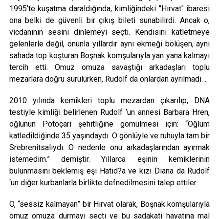
1995’te kuşatma daraldığında, kimliğindeki "Hırvat" ibaresi
ona belki de güvenli bir çıkış bileti sunabilirdi. Ancak o,
vicdanının sesini dinlemeyi seçti. Kendisini katletmeye
gelenlerle değil, onunla yıllardır aynı ekmeği bölüşen, aynı
sahada top koşturan Boşnak komşularıyla yan yana kalmayı
tercih etti. Omuz omuza savaştığı arkadaşları toplu
mezarlara doğru sürülürken, Rudolf da onlardan ayrılmadı…
2010 yılında kemikleri toplu mezardan çıkarılıp, DNA
testiyle kimliği belirlenen Rudolf ‘un annesi Barbara Hren,
oğlunun Potoçari şehitliğine gömülmesi için: “Oğlum
katledildiğinde 35 yaşındaydı. O gönlüyle ve ruhuyla tam bir
Srebrenitsalıydı. O nedenle onu arkadaşlarından ayırmak
istemedim.” demiştir. Yıllarca eşinin kemiklerinin
bulunmasını beklemiş eşi Hatid?a ve kızı Diana da Rudolf
‘un diğer kurbanlarla birlikte defnedilmesini talep ettiler.
O, “sessiz kalmayan” bir Hırvat olarak, Boşnak komşularıyla
omuz omuza durmayı seçti ve bu sadakati hayatına mal