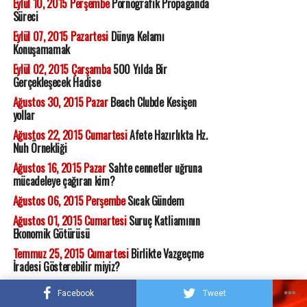
Eylül 10, 2015 Perşembe
Pornografik Propaganda
Süreci
Eylül 07, 2015 Pazartesi
Dünya Kelamı
Konuşamamak
Eylül 02, 2015 Çarşamba
500 Yılda Bir
Gerçekleşecek Hadise
Ağustos 30, 2015 Pazar
Beach Clubde Kesişen
yollar
Ağustos 22, 2015 Cumartesi
Afete Hazırlıkta Hz.
Nuh Örnekliği
Ağustos 16, 2015 Pazar
Sahte cennetler uğruna
mücadeleye çağıran kim?
Ağustos 06, 2015 Perşembe
Sıcak Gündem
Ağustos 01, 2015 Cumartesi
Suruç Katliamının
Ekonomik Götürüsü
Temmuz 25, 2015 Cumartesi
Birlikte Vazgeçme
İradesi Gösterebilir miyiz?
Temmuz 20, 2015 Pazartesi
Kırmızı Alarm
Facebook
Tweet
Temmuz 09, 2015 Perşembe
Bir Türlü Sorulmayan