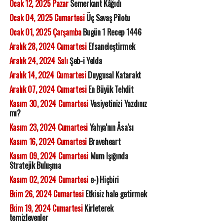
Ocak 12, 2025 Pazar
Semerkant Kâğıdı
Ocak 04, 2025 Cumartesi
Üç Savaş Pilotu
Ocak 01, 2025 Çarşamba
Bugün 1 Recep 1446
Aralık 28, 2024 Cumartesi
Efsaneleştirmek
Aralık 24, 2024 Salı
Şeb-i Yelda
Aralık 14, 2024 Cumartesi
Duygusal Katarakt
Aralık 07, 2024 Cumartesi
En Büyük Tehdit
Kasım 30, 2024 Cumartesi
Vasiyetinizi Yazdınız
mı?
Kasım 23, 2024 Cumartesi
Yahya'nın Âsa'sı
Kasım 16, 2024 Cumartesi
Braveheart
Kasım 09, 2024 Cumartesi
Mum Işığında
Stratejik Buluşma
Kasım 02, 2024 Cumartesi
e-) Hiçbiri
Ekim 26, 2024 Cumartesi
Etkisiz hale getirmek
Ekim 19, 2024 Cumartesi
Kirleterek
temizleyenler