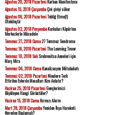
Ağustos 20, 2018 Pazartesi
Kurban Manifestosu
Ağustos 15, 2018 Çarşamba
Çivi çiviyi söker
Ağustos 06, 2018 Pazartesi
Tebliğ Etme(!)
Ötekileştir
Ağustos 02, 2018 Perşembe
Korkuları Köpürten
Merkezlerle Mücadele
Temmuz 27, 2018 Cuma
27 Temmuz Sendromu
Temmuz 16, 2018 Pazartesi
The Looming Tower
Temmuz 10, 2018 Salı
Srebrenitsa Anneleri için
Marş Mira
Temmuz 06, 2018 Cuma
Kanalizasyon Mütabakatı
Temmuz 02, 2018 Pazartesi
Ninelere Terk
Ettirilen Evlerde Masalları Kim Anlatır?
Haziran 25, 2018 Pazartesi
Gençlerimizi
Büyüleyen Hangi Görüntüler?
Haziran 15, 2018 Cuma
Kırmızı Alarm
Mart 28, 2018 Çarşamba
Yeniden İhya Hareketi
Nereden Başlamalı?