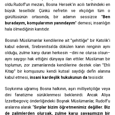
oldu.Rudolf’un mezarı, Bosna Hersek’in acılı tarihindeki en
büyük tesellidir. Çünkü nefretin ve ırkçılığın tüm o
gürültüsünün ortasında, bir adamın sessizce "
Ben
buradayım, komşularımın yanındayım
" demesi, insanlığın
hala ölmediğinin kanıtıdır.
Bosnalı Müslümanlar kendilerine ait "şehitliğe" bir Katolik’i
kabul ederek, Srebrenitsa’da dökülen kanın renginin aynı
olduğu, zulme karşı duran herkesin –dini ne olursa olsun–
aynı saygıyı hak ettiğini dünyaya ilan ettiler. Müslüman bir
toplumun, zor zamanlarında kendilerine destek olan "Ehli
Kitap" bir komşusunu kendi kutsal saydığı defin alanına
kabul etmesi,
insani kardeşlik hukukunun da
tesisidir.
Soykırıma uğramış Bosna halkının, aşırı milliyetçiliğe veya
dini fanatizme sürüklenmesi beklenirdi. Ancak Aliya
İzzetbegoviç önderliğindeki Boşnak Müslümanlar, Rudolf’u
aralarına alarak “
Sırplar bizim öğretmenimiz değiller. Biz
de zalimlerden olursak, zulme karşı savaşımızın bir