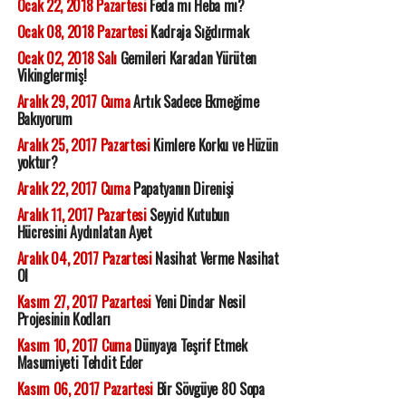
Ocak 22, 2018 Pazartesi
Feda mı Heba mı?
Ocak 08, 2018 Pazartesi
Kadraja Sığdırmak
Ocak 02, 2018 Salı
Gemileri Karadan Yürüten
Vikinglermiş!
Aralık 29, 2017 Cuma
Artık Sadece Ekmeğime
Bakıyorum
Aralık 25, 2017 Pazartesi
Kimlere Korku ve Hüzün
yoktur?
Aralık 22, 2017 Cuma
Papatyanın Direnişi
Aralık 11, 2017 Pazartesi
Seyyid Kutubun
Hücresini Aydınlatan Ayet
Aralık 04, 2017 Pazartesi
Nasihat Verme Nasihat
Ol
Kasım 27, 2017 Pazartesi
Yeni Dindar Nesil
Projesinin Kodları
Kasım 10, 2017 Cuma
Dünyaya Teşrif Etmek
Masumiyeti Tehdit Eder
Kasım 06, 2017 Pazartesi
Bir Sövgüye 80 Sopa