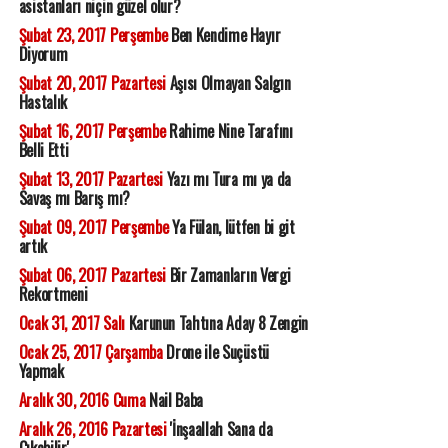
asistanları niçin güzel olur?
Şubat 23, 2017 Perşembe
Ben Kendime Hayır
Diyorum
Şubat 20, 2017 Pazartesi
Aşısı Olmayan Salgın
Hastalık
Şubat 16, 2017 Perşembe
Rahime Nine Tarafını
Belli Etti
Şubat 13, 2017 Pazartesi
Yazı mı Tura mı ya da
Savaş mı Barış mı?
Şubat 09, 2017 Perşembe
Ya Fülan, lütfen bi git
artık
Şubat 06, 2017 Pazartesi
Bir Zamanların Vergi
Rekortmeni
Ocak 31, 2017 Salı
Karunun Tahtına Aday 8 Zengin
Ocak 25, 2017 Çarşamba
Drone ile Suçüstü
Yapmak
Aralık 30, 2016 Cuma
Nail Baba
Aralık 26, 2016 Pazartesi
'İnşaallah Sana da