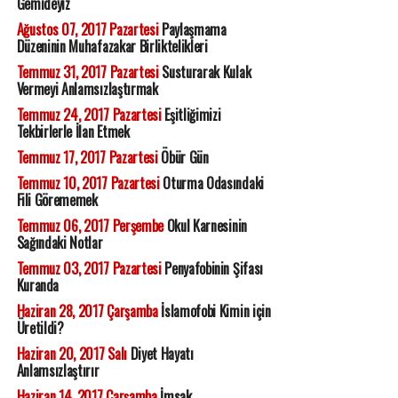
Gemideyiz
Ağustos 07, 2017 Pazartesi
Paylaşmama
Düzeninin Muhafazakar Birliktelikleri
Temmuz 31, 2017 Pazartesi
Susturarak Kulak
Vermeyi Anlamsızlaştırmak
Temmuz 24, 2017 Pazartesi
Eşitliğimizi
Tekbirlerle İlan Etmek
Temmuz 17, 2017 Pazartesi
Öbür Gün
Temmuz 10, 2017 Pazartesi
Oturma Odasındaki
Fili Görememek
Temmuz 06, 2017 Perşembe
Okul Karnesinin
Sağındaki Notlar
Temmuz 03, 2017 Pazartesi
Penyafobinin Şifası
Kuranda
Haziran 28, 2017 Çarşamba
İslamofobi Kimin için
Üretildi?
Haziran 20, 2017 Salı
Diyet Hayatı
Anlamsızlaştırır
Haziran 14, 2017 Çarşamba
İmsak