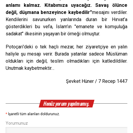
anlamı kalmaz. Kitabımıza uyacağız. Savaş ölünce
değil, düşmana benzeyince kaybedilir
”
mesajını verdiler.
Kendilerini savunurken yanlarında duran bir Hırvat’a
gösterdikleri bu vefa, İslam’ın "emanete ve komşuluğa
sadakat" ilkesinin yaşayan bir örneği olmuştur.
Potoçari’deki o tek haçlı mezar, her ziyaretçiye en yalın
haliyle şu mesajı verir. Burada yatanlar sadece Müslüman
oldukları için değil, teslim olmadıkları için katledildiler.
Unutmak kaybetmektir…
Şevket Hüner / 7 Recep 1447
Henüz yorum yapılmamış.
*
İşaretli tüm alanları doldurunuz.
Yorumunuz