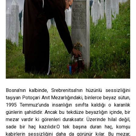
Bosna’nın kalbinde, Srebrenitsa’nın hüzünlü sessizliğini
taşıyan Potoçari Anıt Mezarlığındaki, binlerce beyaz sütun,
1995 Temmuz’unda insanlığın sınıfta kaldığı o karanlık
günlerin şahididir. Ancak bu tekdüze beyazlığın içinde, bir
mezar vardır ki görenleri duraksatır. Üzerinde hilal değil,
sade bir haç kazılıdır.O tek başına duran haç, komşu
kabirlerin sessizliğini daha da görünür kılar. Bu mezar,