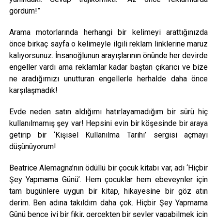
gördüm!”
Arama motorlarında herhangi bir kelimeyi arattığınızda
önce birkaç sayfa o kelimeyle ilgili reklam linklerine maruz
kalıyorsunuz. İnsanoğlunun arayışlarının önünde her devirde
engeller vardı ama reklamlar kadar baştan çıkarıcı ve bize
ne aradığımızı unutturan engellerle herhalde daha önce
karşılaşmadık!
Evde neden satın aldığımı hatırlayamadığım bir sürü hiç
kullanılmamış şey var! Hepsini evin bir köşesinde bir araya
getirip bir ‘Kişisel Kullanılma Tarihi’ sergisi açmayı
düşünüyorum!
Beatrice Alemagna’nın ödüllü bir çocuk kitabı var, adı ‘Hiçbir
Şey Yapmama Günü’. Hem çocuklar hem ebeveynler için
tam bugünlere uygun bir kitap, hikayesine bir göz atın
derim. Ben adına takıldım daha çok. Hiçbir Şey Yapmama
Günü bence iyi bir fikir, gerçekten bir şeyler yapabilmek için