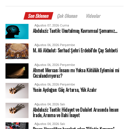
Son Eklenen
Çok Okunan
Videolar
Ağustos 07, 2026 Cuma
Abdulaziz Tantik: Unutulmuş Kavramsal Şemamız…
Ağustos 06, 2026 Perşembe
M. Ali Akbulut: Serhad Şehri Erdebil'de Çay Sohbeti
Ağustos 06, 2026 Perşembe
Ahmet Mercan: İnsanı mı Yoksa Kötülük Eylemini mi
Cezalandırıyoruz?
Ağustos 06, 2026 Perşembe
Yasin Aydoğan: Güç Artarsa, Yük Azalır
Ağustos 04, 2026 Salı
Abdulaziz Tantik: Hidayet ve Dalalet Arasında İnsan:
İrade, Arınma ve İlahi İnayet
Ağustos 04, 2026 Salı