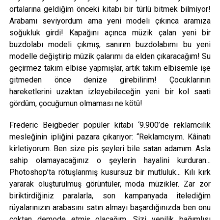
ortalarına geldiğim önceki kitabı bir türlü bitmek bilmiyor!
Arabamı seviyordum ama yeni modeli çıkınca aramıza
soğukluk girdi! Kapağını açınca müzik çalan yeni bir
buzdolabı modeli çıkmış, sanırım buzdolabımı bu yeni
modelle değiştirip müzik çalarımı da elden çıkaracağım! Su
geçirmez takım elbise yapmışlar, artık takım elbisemle işe
gitmeden önce denize girebilirim! Çocuklarının
hareketlerini uzaktan izleyebileceğin yeni bir kol saati
gördüm, çocuğumun olmaması ne kötü!
Frederic Beigbeder popüler kitabı ‘9.900’de reklamcılık
mesleğinin ipliğini pazara çıkarıyor: “Reklamcıyım. Kâinatı
kirletiyorum. Ben size pis şeyleri bile satan adamım. Asla
sahip olamayacağınız o şeylerin hayalini kurduran...
Photoshop’ta rötuşlanmış kusursuz bir mutluluk... Kılı kırk
yararak oluşturulmuş görüntüler, moda müzikler. Zar zor
biriktirdiğiniz paralarla, son kampanyada itelediğim
rüyalarınızın arabasını satın almayı başardığınızda ben onu
çoktan demode etmiş olacağım. Sizi yenilik bağımlısı