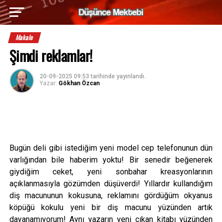
Makale
Şimdi reklamlar!
20-09-2025 09:53
tarihinde yayınlandı.
Yazar:
Gökhan Özcan
Bugün deli gibi istediğim yeni model cep telefonunun dün
varlığından bile haberim yoktu! Bir senedir beğenerek
giydiğim ceket, yeni sonbahar kreasyonlarının
açıklanmasıyla gözümden düşüverdi! Yıllardır kullandığım
diş macununun kokusuna, reklamını gördüğüm okyanus
köpüğü kokulu yeni bir diş macunu yüzünden artık
dayanamıyorum! Aynı yazarın yeni çıkan kitabı yüzünden