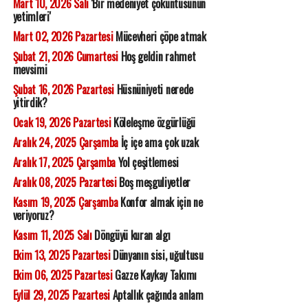
Mart 10, 2026 Salı
'Bir medeniyet çöküntüsünün
yetimleri'
Mart 02, 2026 Pazartesi
Mücevheri çöpe atmak
Şubat 21, 2026 Cumartesi
Hoş geldin rahmet
mevsimi
Şubat 16, 2026 Pazartesi
Hüsnüniyeti nerede
yitirdik?
Ocak 19, 2026 Pazartesi
Köleleşme özgürlüğü
Aralık 24, 2025 Çarşamba
İç içe ama çok uzak
Aralık 17, 2025 Çarşamba
Yol çeşitlemesi
Aralık 08, 2025 Pazartesi
Boş meşguliyetler
Kasım 19, 2025 Çarşamba
Konfor almak için ne
veriyoruz?
Kasım 11, 2025 Salı
Döngüyü kuran algı
Ekim 13, 2025 Pazartesi
Dünyanın sisi, uğultusu
Ekim 06, 2025 Pazartesi
Gazze Kaykay Takımı
Eylül 29, 2025 Pazartesi
Aptallık çağında anlam