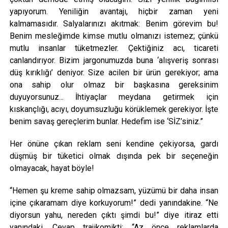
yapıyorum. Yeniliğin avantajı, hiçbir zaman yeni
kalmamasıdır. Salyalarınızı akıtmak: Benim görevim bu!
Benim mesleğimde kimse mutlu olmanızı istemez; çünkü
mutlu insanlar tüketmezler. Çektiğiniz acı, ticareti
canlandırıyor. Bizim jargonumuzda buna ‘alışveriş sonrası
düş kırıklığı’ deniyor. Size acilen bir ürün gerekiyor; ama
ona sahip olur olmaz bir başkasına gereksinim
duyuyorsunuz... İhtiyaçlar meydana getirmek için
kıskançlığı, acıyı, doyumsuzluğu körüklemek gerekiyor. İşte
benim savaş gereçlerim bunlar. Hedefim ise ‘SİZ’siniz.”
Her önüne çıkan reklam seni kendine çekiyorsa, gardı
düşmüş bir tüketici olmak dışında pek bir seçeneğin
olmayacak, hayat böyle!
“Hemen şu kreme sahip olmazsam, yüzümü bir daha insan
içine çıkaramam diye korkuyorum!” dedi yanındakine. “Ne
diyorsun yahu, nereden çıktı şimdi bu!” diye itiraz etti
yanındaki. Cevap trajikomikti: “Az önce reklamlarda