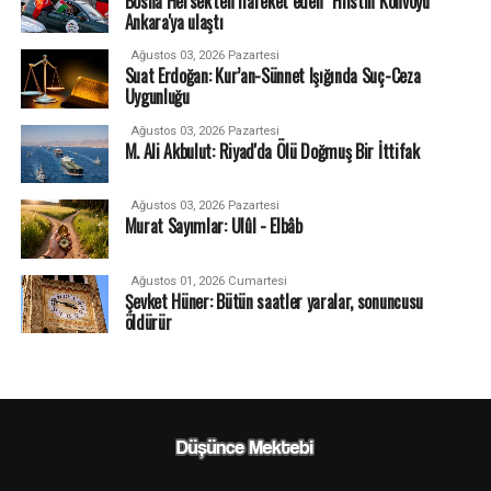
Bosna Hersek'ten hareket eden "Filistin Konvoyu"
Ankara'ya ulaştı
Ağustos 03, 2026 Pazartesi
Suat Erdoğan: Kur’an-Sünnet Işığında Suç-Ceza
Uygunluğu
Ağustos 03, 2026 Pazartesi
M. Ali Akbulut: Riyad'da Ölü Doğmuş Bir İttifak
Ağustos 03, 2026 Pazartesi
Murat Sayımlar: Ulûl - Elbâb
Ağustos 01, 2026 Cumartesi
Şevket Hüner: Bütün saatler yaralar, sonuncusu
öldürür