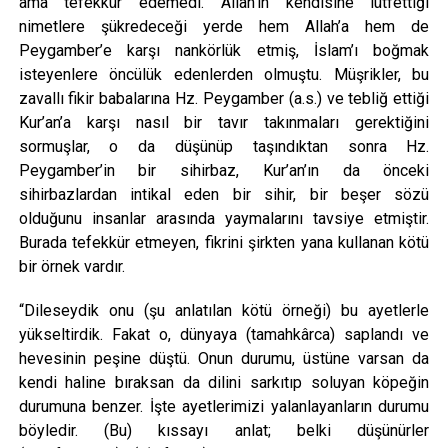
ama tefekkür edemedi. Allah’ın kendisine lütfettiği
nimetlere şükredeceği yerde hem Allah’a hem de
Peygamber’e karşı nankörlük etmiş, İslam’ı boğmak
isteyenlere öncülük edenlerden olmuştu. Müşrikler, bu
zavallı fikir babalarına Hz. Peygamber (a.s.) ve tebliğ ettiği
Kur’an’a karşı nasıl bir tavır takınmaları gerektiğini
sormuşlar, o da düşünüp taşındıktan sonra Hz.
Peygamber’in bir sihirbaz, Kur’an’ın da önceki
sihirbazlardan intikal eden bir sihir, bir beşer sözü
olduğunu insanlar arasında yaymalarını tavsiye etmiştir.
Burada tefekkür etmeyen, fikrini şirkten yana kullanan kötü
bir örnek vardır.
“Dileseydik onu (şu anlatılan kötü örneği) bu ayetlerle
yükseltirdik. Fakat o, dünyaya (tamahkârca) saplandı ve
hevesinin peşine düştü. Onun durumu, üstüne varsan da
kendi haline bıraksan da dilini sarkıtıp soluyan köpeğin
durumuna benzer. İşte ayetlerimizi yalanlayanların durumu
böyledir. (Bu) kıssayı anlat; belki düşünürler