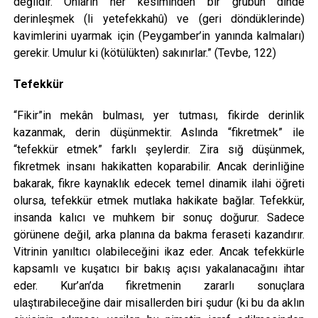
değildir. Onların her kesiminden bir grubun dinde
derinleşmek (li yetefekkahû) ve (geri döndüklerinde)
kavimlerini uyarmak için (Peygamber’in yanında kalmaları)
gerekir. Umulur ki (kötülükten) sakınırlar.” (Tevbe, 122)
Tefekkür
“Fikir”in mekân bulması, yer tutması, fikirde derinlik
kazanmak, derin düşünmektir. Aslında “fikretmek” ile
“tefekkür etmek” farklı şeylerdir. Zira sığ düşünmek,
fikretmek insanı hakikatten koparabilir. Ancak derinliğine
bakarak, fikre kaynaklık edecek temel dinamik ilahi öğreti
olursa, tefekkür etmek mutlaka hakikate bağlar. Tefekkür,
insanda kalıcı ve muhkem bir sonuç doğurur. Sadece
görünene değil, arka planına da bakma feraseti kazandırır.
Vitrinin yanıltıcı olabileceğini ikaz eder. Ancak tefekkürle
kapsamlı ve kuşatıcı bir bakış açısı yakalanacağını ihtar
eder. Kur’an’da fikretmenin zararlı sonuçlara
ulaştırabileceğine dair misallerden biri şudur (ki bu da aklın