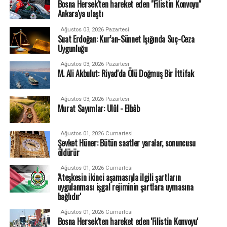
Bosna Hersek'ten hareket eden "Filistin Konvoyu"
Ankara'ya ulaştı
Ağustos 03, 2026 Pazartesi
Suat Erdoğan: Kur’an-Sünnet Işığında Suç-Ceza
Uygunluğu
Ağustos 03, 2026 Pazartesi
M. Ali Akbulut: Riyad'da Ölü Doğmuş Bir İttifak
Ağustos 03, 2026 Pazartesi
Murat Sayımlar: Ulûl - Elbâb
Ağustos 01, 2026 Cumartesi
Şevket Hüner: Bütün saatler yaralar, sonuncusu
öldürür
Ağustos 01, 2026 Cumartesi
'Ateşkesin ikinci aşamasıyla ilgili şartların
uygulanması işgal rejiminin şartlara uymasına
bağlıdır'
Ağustos 01, 2026 Cumartesi
Bosna Hersek'ten hareket eden 'Filistin Konvoyu'