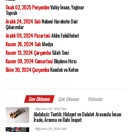
Ocak 02, 2025 Perşembe
Vahiy İnsan, Yağmur
Toprak
Aralık 24, 2024 Salı
Nebevi Harekete Dair
Çıkarımlar
Aralık 09, 2024 Pazartesi
Aklın Fakülteleri
Kasım 26, 2024 Salı
Medya
Kasım 13, 2024 Çarşamba
Silah Sesi
Kasım 09, 2024 Cumartesi
Büyüme Hırsı
Ekim 30, 2024 Çarşamba
Kundak ve Kefen
Son Eklenen
Çok Okunan
Videolar
Ağustos 04, 2026 Salı
Abdulaziz Tantik: Hidayet ve Dalalet Arasında İnsan:
İrade, Arınma ve İlahi İnayet
Ağustos 04, 2026 Salı