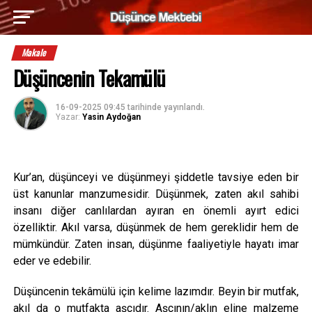
Makale
Düşüncenin Tekamülü
16-09-2025 09:45
tarihinde yayınlandı.
Yazar:
Yasin Aydoğan
Kur’an, düşünceyi ve düşünmeyi şiddetle tavsiye eden bir
üst kanunlar manzumesidir. Düşünmek, zaten akıl sahibi
insanı diğer canlılardan ayıran en önemli ayırt edici
özelliktir. Akıl varsa, düşünmek de hem gereklidir hem de
mümkündür. Zaten insan, düşünme faaliyetiyle hayatı imar
eder ve edebilir.
Düşüncenin tekâmülü için kelime lazımdır. Beyin bir mutfak,
akıl da o mutfakta aşçıdır. Aşçının/aklın eline malzeme