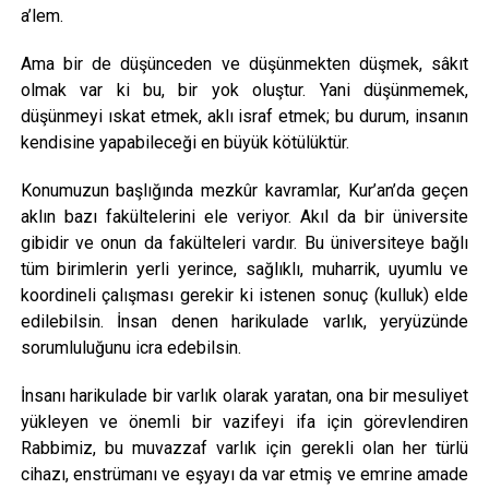
a’lem.
Ama bir de düşünceden ve düşünmekten düşmek, sâkıt
olmak var ki bu, bir yok oluştur. Yani düşünmemek,
düşünmeyi ıskat etmek, aklı israf etmek; bu durum, insanın
kendisine yapabileceği en büyük kötülüktür.
Konumuzun başlığında mezkûr kavramlar, Kur’an’da geçen
aklın bazı fakültelerini ele veriyor. Akıl da bir üniversite
gibidir ve onun da fakülteleri vardır. Bu üniversiteye bağlı
tüm birimlerin yerli yerince, sağlıklı, muharrik, uyumlu ve
koordineli çalışması gerekir ki istenen sonuç (kulluk) elde
edilebilsin. İnsan denen harikulade varlık, yeryüzünde
sorumluluğunu icra edebilsin.
İnsanı harikulade bir varlık olarak yaratan, ona bir mesuliyet
yükleyen ve önemli bir vazifeyi ifa için görevlendiren
Rabbimiz, bu muvazzaf varlık için gerekli olan her türlü
cihazı, enstrümanı ve eşyayı da var etmiş ve emrine amade