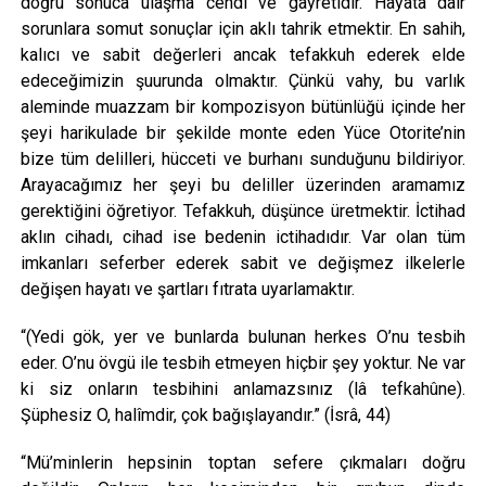
doğru sonuca ulaşma cehdi ve gayretidir. Hayata dair
sorunlara somut sonuçlar için aklı tahrik etmektir. En sahih,
kalıcı ve sabit değerleri ancak tefakkuh ederek elde
edeceğimizin şuurunda olmaktır. Çünkü vahy, bu varlık
aleminde muazzam bir kompozisyon bütünlüğü içinde her
şeyi harikulade bir şekilde monte eden Yüce Otorite’nin
bize tüm delilleri, hücceti ve burhanı sunduğunu bildiriyor.
Arayacağımız her şeyi bu deliller üzerinden aramamız
gerektiğini öğretiyor. Tefakkuh, düşünce üretmektir. İctihad
aklın cihadı, cihad ise bedenin ictihadıdır. Var olan tüm
imkanları seferber ederek sabit ve değişmez ilkelerle
değişen hayatı ve şartları fıtrata uyarlamaktır.
“(Yedi gök, yer ve bunlarda bulunan herkes O’nu tesbih
eder. O’nu övgü ile tesbih etmeyen hiçbir şey yoktur. Ne var
ki siz onların tesbihini anlamazsınız (lâ tefkahûne).
Şüphesiz O, halîmdir, çok bağışlayandır.” (İsrâ, 44)
“Mü’minlerin hepsinin toptan sefere çıkmaları doğru