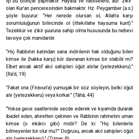
işi bu bilinçle yapmaktır. Hayata ve hadiselere, adı “zikir”
olan Kur’an penceresinden bakmaktır. Hz. Peygamber (a.s.)
şöyle buyurur: “Her nerede olursan ol, Allah’a karşı
sorumluluğunun bilincinde ol (ittekıllahe haysuma kunt).”
Tezekkür ve zikir şuuruna sahip olma hususunda bu nebevi
tavsiye çok manidardır.
“Hiç Rabbinin katından sana indirilenin hak olduğunu bilen
kimse ile (hakka karşı) kör davranan kimse bir olabilir mi?
Elbet ancak aktif akıl sahipleri öğüt alırlar (yetezekkeru).”
(Ra‘d, 19)
“Fakat ona (Firavun’a) yumuşak bir söz söyleyin; belki öğüt
alır (yetezekkeru) veya korkar.” (Tâhâ, 44)
“Yoksa gece saatlerinde secde ederek ve kıyamda durarak
ibadet eden, ahiretten çekinen ve Rabbinin rahmetini uman
kimse (o inkârcı gibi) midir? De ki: “Hiç bilenlerle
bilmeyenler bir olur mu?” Doğrusu, ancak akıl sahipleri öğüt
alır (yetezekkeru).” (Zümer, 9)