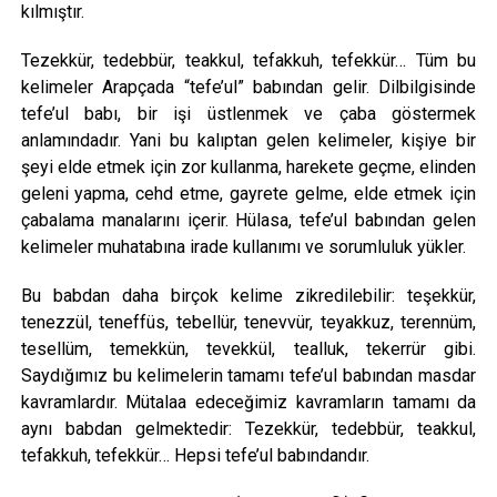
kılmıştır.
Tezekkür, tedebbür, teakkul, tefakkuh, tefekkür… Tüm bu
kelimeler Arapçada “tefe’ul” babından gelir. Dilbilgisinde
tefe’ul babı, bir işi üstlenmek ve çaba göstermek
anlamındadır. Yani bu kalıptan gelen kelimeler, kişiye bir
şeyi elde etmek için zor kullanma, harekete geçme, elinden
geleni yapma, cehd etme, gayrete gelme, elde etmek için
çabalama manalarını içerir. Hülasa, tefe’ul babından gelen
kelimeler muhatabına irade kullanımı ve sorumluluk yükler.
Bu babdan daha birçok kelime zikredilebilir: teşekkür,
tenezzül, teneffüs, tebellür, tenevvür, teyakkuz, terennüm,
tesellüm, temekkün, tevekkül, tealluk, tekerrür gibi.
Saydığımız bu kelimelerin tamamı tefe’ul babından masdar
kavramlardır. Mütalaa edeceğimiz kavramların tamamı da
aynı babdan gelmektedir: Tezekkür, tedebbür, teakkul,
tefakkuh, tefekkür… Hepsi tefe’ul babındandır.