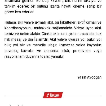
anlamlara gelirler. Bu beş kavram, birbirlerini takviye ve
tahkim ederek bir bütünü izahta hayati öneme sahip bir
görev icra ederler.
Hülasa, akıl vahye uymalı; akıl, bu fakülteleri aktif kılmalı ve
koordinasyonunu muhakkak sağlamalıdır. Vahye uyan akıl,
temiz ve selim akıldır. Çünkü aklın emniyetini esas alan tek
hak mesaj ve din İslam’dır. Akıl vahye uyarsa yol bulur, yol
bilir, yol alır ve menzile ulaşır. Uymazsa yolda kaybolur,
savrulur, kavrulur ve sonunda inkâr, pozitivizm veya
rasyonalizm duvarına toslar, yamulur.
Yasin Aydoğan
2 Yorum