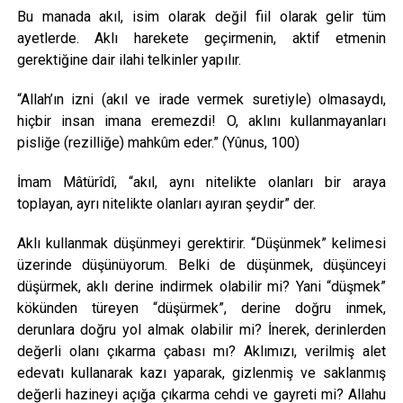
Bu manada akıl, isim olarak değil fiil olarak gelir tüm
ayetlerde. Aklı harekete geçirmenin, aktif etmenin
gerektiğine dair ilahi telkinler yapılır.
“Allah’ın izni (akıl ve irade vermek suretiyle) olmasaydı,
hiçbir insan imana eremezdi! O, aklını kullanmayanları
pisliğe (rezilliğe) mahkûm eder.” (Yûnus, 100)
İmam Mâtürîdî, “akıl, aynı nitelikte olanları bir araya
toplayan, ayrı nitelikte olanları ayıran şeydir” der.
Aklı kullanmak düşünmeyi gerektirir. “Düşünmek” kelimesi
üzerinde düşünüyorum. Belki de düşünmek, düşünceyi
düşürmek, aklı derine indirmek olabilir mi? Yani “düşmek”
kökünden türeyen “düşürmek”, derine doğru inmek,
derunlara doğru yol almak olabilir mi? İnerek, derinlerden
değerli olanı çıkarma çabası mı? Aklımızı, verilmiş alet
edevatı kullanarak kazı yaparak, gizlenmiş ve saklanmış
değerli hazineyi açığa çıkarma cehdi ve gayreti mi? Allahu