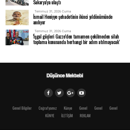
Sakarya'ya ulaştı
Temmuz 31, 2026 Cuma
İsmail Heniyye şehadetinin ikinci yıldönümünde
anılıyor
Temmuz 31, 2026 Cuma
'İşgal güçleri Gazze’den tamamen çekilmeden silah
toplama konusunda herhangi bir adım atılmayacak'
Genel Bilgiler
Coğrafyamız
Künye
Genel
Genel
Genel
KÜNYE
İLETİŞİM
REKLAM