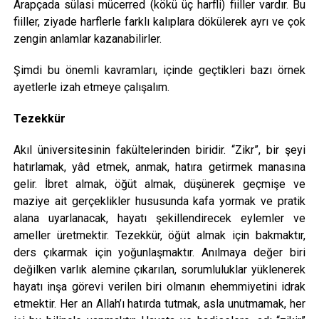
Arapçada sülasi mücerred (kökü üç harfli) fiiller vardır. Bu
fiiller, ziyade harflerle farklı kalıplara dökülerek ayrı ve çok
zengin anlamlar kazanabilirler.
Şimdi bu önemli kavramları, içinde geçtikleri bazı örnek
ayetlerle izah etmeye çalışalım.
Tezekkür
Akıl üniversitesinin fakültelerinden biridir. “Zikr”, bir şeyi
hatırlamak, yâd etmek, anmak, hatıra getirmek manasına
gelir. İbret almak, öğüt almak, düşünerek geçmişe ve
maziye ait gerçeklikler hususunda kafa yormak ve pratik
alana uyarlanacak, hayatı şekillendirecek eylemler ve
ameller üretmektir. Tezekkür, öğüt almak için bakmaktır,
ders çıkarmak için yoğunlaşmaktır. Anılmaya değer biri
değilken varlık alemine çıkarılan, sorumluluklar yüklenerek
hayatı inşa görevi verilen biri olmanın ehemmiyetini idrak
etmektir. Her an Allah’ı hatırda tutmak, asla unutmamak, her