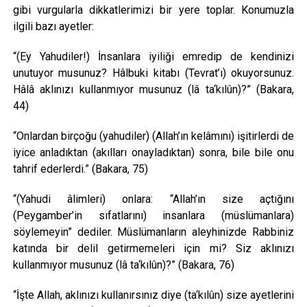
gibi vurgularla dikkatlerimizi bir yere toplar. Konumuzla
ilgili bazı ayetler:
“(Ey Yahudiler!) İnsanlara iyiliği emredip de kendinizi
unutuyor musunuz? Hâlbuki kitabı (Tevrat’ı) okuyorsunuz.
Hâlâ aklınızı kullanmıyor musunuz (lâ ta‘kılûn)?” (Bakara,
44)
“Onlardan birçoğu (yahudiler) (Allah’ın kelâmını) işitirlerdi de
iyice anladıktan (akılları onayladıktan) sonra, bile bile onu
tahrif ederlerdi.” (Bakara, 75)
“(Yahudi âlimleri) onlara: “Allah’ın size açtığını
(Peygamber’in sıfatlarını) insanlara (müslümanlara)
söylemeyin” dediler. Müslümanların aleyhinizde Rabbiniz
katında bir delil getirmemeleri için mi? Siz aklınızı
kullanmıyor musunuz (lâ ta‘kılûn)?” (Bakara, 76)
“İşte Allah, aklınızı kullanırsınız diye (ta‘kılûn) size ayetlerini