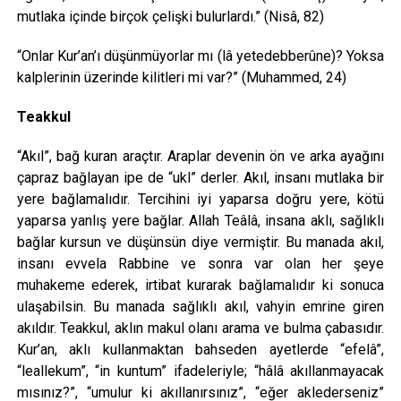
mutlaka içinde birçok çelişki bulurlardı.” (Nisâ, 82)
“Onlar Kur’an’ı düşünmüyorlar mı (lâ yetedebberûne)? Yoksa
kalplerinin üzerinde kilitleri mi var?” (Muhammed, 24)
Teakkul
“Akıl”, bağ kuran araçtır. Araplar devenin ön ve arka ayağını
çapraz bağlayan ipe de “ukl” derler. Akıl, insanı mutlaka bir
yere bağlamalıdır. Tercihini iyi yaparsa doğru yere, kötü
yaparsa yanlış yere bağlar. Allah Teâlâ, insana aklı, sağlıklı
bağlar kursun ve düşünsün diye vermiştir. Bu manada akıl,
insanı evvela Rabbine ve sonra var olan her şeye
muhakeme ederek, irtibat kurarak bağlamalıdır ki sonuca
ulaşabilsin. Bu manada sağlıklı akıl, vahyin emrine giren
akıldır. Teakkul, aklın makul olanı arama ve bulma çabasıdır.
Kur’an, aklı kullanmaktan bahseden ayetlerde “efelâ”,
“leallekum”, “in kuntum” ifadeleriyle; “hâlâ akıllanmayacak
mısınız?”, “umulur ki akıllanırsınız”, “eğer aklederseniz”