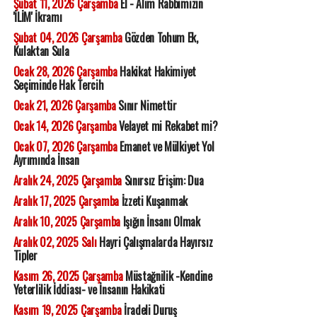
Şubat 11, 2026 Çarşamba
El - Alim Rabbimizin
'İLİM' İkramı
Şubat 04, 2026 Çarşamba
Gözden Tohum Ek,
Kulaktan Sula
Ocak 28, 2026 Çarşamba
Hakikat Hakimiyet
Seçiminde Hak Tercih
Ocak 21, 2026 Çarşamba
Sınır Nimettir
Ocak 14, 2026 Çarşamba
Velayet mi Rekabet mi?
Ocak 07, 2026 Çarşamba
Emanet ve Mülkiyet Yol
Ayrımında İnsan
Aralık 24, 2025 Çarşamba
Sınırsız Erişim: Dua
Aralık 17, 2025 Çarşamba
İzzeti Kuşanmak
Aralık 10, 2025 Çarşamba
Işığın İnsanı Olmak
Aralık 02, 2025 Salı
Hayri Çalışmalarda Hayırsız
Tipler
Kasım 26, 2025 Çarşamba
Müstağnilik -Kendine
Yeterlilik İddiası- ve İnsanın Hakikati
Kasım 19, 2025 Çarşamba
İradeli Duruş