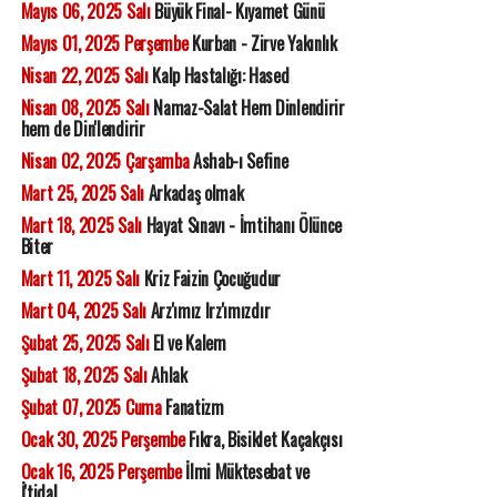
Mayıs 06, 2025 Salı
Büyük Final- Kıyamet Günü
Mayıs 01, 2025 Perşembe
Kurban - Zirve Yakınlık
Nisan 22, 2025 Salı
Kalp Hastalığı: Hased
Nisan 08, 2025 Salı
Namaz-Salat Hem Dinlendirir
hem de Din'lendirir
Nisan 02, 2025 Çarşamba
Ashab-ı Sefine
Mart 25, 2025 Salı
Arkadaş olmak
Mart 18, 2025 Salı
Hayat Sınavı - İmtihanı Ölünce
Biter
Mart 11, 2025 Salı
Kriz Faizin Çocuğudur
Mart 04, 2025 Salı
Arz'ımız Irz'ımızdır
Şubat 25, 2025 Salı
El ve Kalem
Şubat 18, 2025 Salı
Ahlak
Şubat 07, 2025 Cuma
Fanatizm
Ocak 30, 2025 Perşembe
Fıkra, Bisiklet Kaçakçısı
Ocak 16, 2025 Perşembe
İlmi Müktesebat ve
İ'tidal