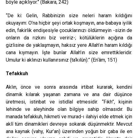
böyle açıklıyor.” (Bakara, 242)
“De ki: Gelin, Rabbinizin size neleri haram kıldığını
okuyayım: O’na hiçbir şeyi ortak koşmayın, ana-babaya iyilik
edin, fakirlik endişesiyle çocuklarınızı öldürmeyin -sizin de
onların da rızkını biz veririz-; kötülüklerin açığına da
gizlisine de yaklaşmayın, haksız yere Allah’ın haram kıldığı
cana kıymayın. İşte bunlar Allah’ın size emrettikleridir.
Umulur ki aklınızı kullanırsınız (ta‘kılûn).” (En‘âm, 151)
Tefakkuh
Aklın, önce ve sonra arasında irtibat kurarak, kendini
dinamik kılarak yaşanan zamana ve ana dair düşünce
üretmesi, istinbat ve istidlal etmesidir. “Fıkh”, kişinin
lehinde ve aleyhinde olan bilgiye sahip olmasıdır. Bu
manada tefakkuh, hikmeti ve murad-ı ilahiyi elde etmek için
aklî tüm dinamikleri devreye sokarak düşünmektir. Mevcut
ana kaynak (vahy, Kur’an) üzerinden yoğun bir çaba ile en