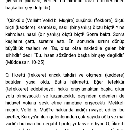
çivisinin çıkması, verilen bu nimetin israf edilmesinden
başka bir şey değildir):
“Çünkü o (Veliaht Velid b. Muğire) düşündü (fekkere), ölçtü
biçti (kaddere). Kahrolası, nasıl (bir yanlış) ölçtü biçti! Yine
kahrolası, nasıl (bir yanlış) ölçtü biçti! Sonra baktı. Sonra
kaşlarını çattı, suratını astı. En sonunda sırtını dönüp
büyüklük tasladı ve “Bu, olsa olsa nakledile gelen bir
sihirdir” dedi. “Bu, insan sözünden başka bir şey değildir.”
(Müddessir, 18-25)
O, fikretti (fekkere) ancak takdiri ve ölçmesi (kaddere)
batıldan yana oldu. Batıla hükmetti. Eğer tefekkür
(tefekkere) edebilseydi, hakkı onaylamaktan başka çıkar
yolu olmayacaktı ve kazanacaktı; peşinden gidenleri de
hidayet yoluna sevk etme nimetine erişecekti. Mekkeli
müşrik Velîd b. Muğîre hakkında indiği rivayet edilen bu
ayetler, Kureyş’in ileri gelenlerinden çok sayıda oğlu ve mal
varlığı bulunan bu negatif tipolojiyi tasvir ediyor. O, fikretti