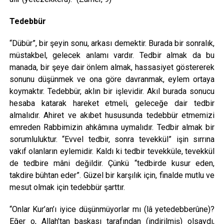
Tedebbür
“Dübür”, bir şeyin sonu, arkası demektir. Burada bir sonralık,
müstakbel, gelecek anlamı vardır. Tedbir almak da bu
manada, bir şeye dair önlem almak, hassasiyet göstererek
sonunu düşünmek ve ona göre davranmak, eylem ortaya
koymaktır. Tedebbür, aklın bir işlevidir. Akıl burada sonucu
hesaba katarak hareket etmeli, geleceğe dair tedbir
almalıdır. Ahiret ve akıbet hususunda tedebbür etmemizi
emreden Rabbimizin ahkâmına uymalıdır. Tedbir almak bir
sorumluluktur. “Evvel tedbir, sonra tevekkül” işin sırrına
vakıf olanların eylemidir. Kaldı ki tedbir tevekküle, tevekkül
de tedbire mâni değildir. Çünkü “tedbirde kusur eden,
takdire bühtan eder”. Güzel bir karşılık için, finalde mutlu ve
mesut olmak için tedebbür şarttır.
“Onlar Kur’an’ı iyice düşünmüyorlar mı (lâ yetedebberûne)?
Eğer o, Allah’tan başkası tarafından (indirilmiş) olsaydı,