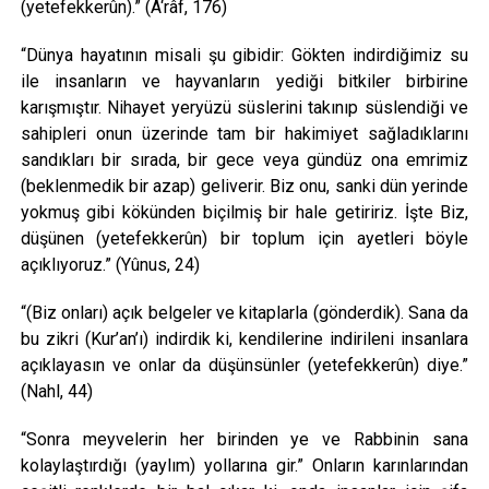
(yetefekkerûn).” (A‘râf, 176)
“Dünya hayatının misali şu gibidir: Gökten indirdiğimiz su
ile insanların ve hayvanların yediği bitkiler birbirine
karışmıştır. Nihayet yeryüzü süslerini takınıp süslendiği ve
sahipleri onun üzerinde tam bir hakimiyet sağladıklarını
sandıkları bir sırada, bir gece veya gündüz ona emrimiz
(beklenmedik bir azap) geliverir. Biz onu, sanki dün yerinde
yokmuş gibi kökünden biçilmiş bir hale getiririz. İşte Biz,
düşünen (yetefekkerûn) bir toplum için ayetleri böyle
açıklıyoruz.” (Yûnus, 24)
“(Biz onları) açık belgeler ve kitaplarla (gönderdik). Sana da
bu zikri (Kur’an’ı) indirdik ki, kendilerine indirileni insanlara
açıklayasın ve onlar da düşünsünler (yetefekkerûn) diye.”
(Nahl, 44)
“Sonra meyvelerin her birinden ye ve Rabbinin sana
kolaylaştırdığı (yaylım) yollarına gir.” Onların karınlarından