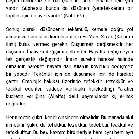
çeşitli renklerde bir bal çıkar ki, onda insanlar için şifa
vardır. Şüphesiz bunda da düşünen (yetefekkerûn) bir
toplum için bir ayet vardır.” (Nahl, 69)
Sonuç olarak, düşüncenin tekâmülü, kemale doğru yol
alması ve hamlıktan kurtulması için En Yüce Söz’e (Kelam-ı
İlahi) kulak vermek gerekir. Düşünmek değişmektir; her
düşünme faaliyeti değişimi celb eder. Hayatta değişmeyen
tek gerçeklik değişimdir. İnsan sürekli hareket halinde
olmalıdır; hareket, hayata dair Allah’ın koyduğu değişmez
bir yasadır. Tekâmül için de düşünmek için de hareket
şarttır. Ontolojik hakikat üzerinde tefekkür, tezekkür ve
teakkul edenler, sadece varlıktaki hareketliliği Yaratıcı
kudretin varlığına (Allah’a) delil saymışlardır ki, el-hak
doğrudur.
Her nimetin şükrü kendi cinsinden olmalıdır. Bu manada akıl
nimetinin şükrü de tefekkür, tezekkür, tedebbür, teakkul ve
tefakkuh’tur. Bu beş kavram birbirleriyle hem aynı hem ayrı