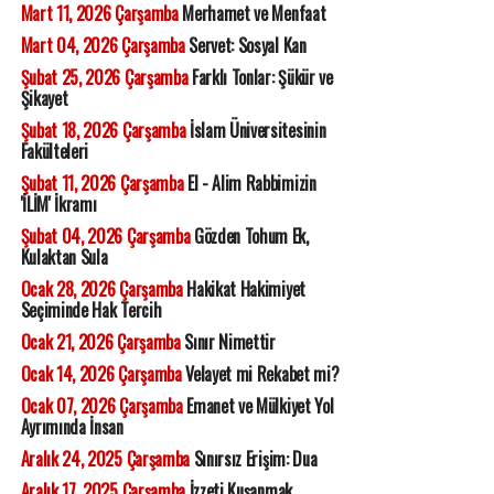
Mart 11, 2026 Çarşamba
Merhamet ve Menfaat
Mart 04, 2026 Çarşamba
Servet: Sosyal Kan
Şubat 25, 2026 Çarşamba
Farklı Tonlar: Şükür ve
Şikayet
Şubat 18, 2026 Çarşamba
İslam Üniversitesinin
Fakülteleri
Şubat 11, 2026 Çarşamba
El - Alim Rabbimizin
'İLİM' İkramı
Şubat 04, 2026 Çarşamba
Gözden Tohum Ek,
Kulaktan Sula
Ocak 28, 2026 Çarşamba
Hakikat Hakimiyet
Seçiminde Hak Tercih
Ocak 21, 2026 Çarşamba
Sınır Nimettir
Ocak 14, 2026 Çarşamba
Velayet mi Rekabet mi?
Ocak 07, 2026 Çarşamba
Emanet ve Mülkiyet Yol
Ayrımında İnsan
Aralık 24, 2025 Çarşamba
Sınırsız Erişim: Dua
Aralık 17, 2025 Çarşamba
İzzeti Kuşanmak