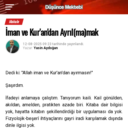
Makale
İman ve Kur'an'dan Ayrıl(ma)mak
12-08-2025 09:23
tarihinde yayınlandı.
Yazar:
Yasin Aydoğan
Dedi ki: "Allah iman ve Kur'an'dan ayırmasın!"
Şaşırdım.
İfadeyi anlamaya çalıştım. Tanıyorum kaili. Kail gönülden,
akıldan, amelden, pratikten azade biri. Kitaba dair bilgisi
yok, hayatta kitabın şekillendirdiği bir uygulaması da yok.
Fizyolojik-beşerî ihtiyaçlarını gayri iradi karşılamak dışında
dinle ilgisi yok.