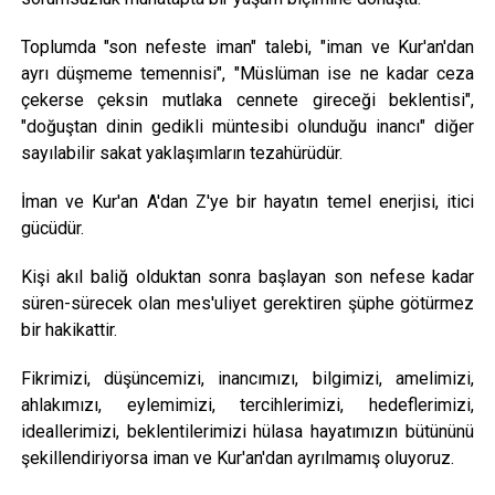
Toplumda "son nefeste iman" talebi, "iman ve Kur'an'dan
ayrı düşmeme temennisi", "Müslüman ise ne kadar ceza
çekerse çeksin mutlaka cennete gireceği beklentisi",
"doğuştan dinin gedikli müntesibi olunduğu inancı" diğer
sayılabilir sakat yaklaşımların tezahürüdür.
İman ve Kur'an A'dan Z'ye bir hayatın temel enerjisi, itici
gücüdür.
Kişi akıl baliğ olduktan sonra başlayan son nefese kadar
süren-sürecek olan mes'uliyet gerektiren şüphe götürmez
bir hakikattir.
Fikrimizi, düşüncemizi, inancımızı, bilgimizi, amelimizi,
ahlakımızı, eylemimizi, tercihlerimizi, hedeflerimizi,
ideallerimizi, beklentilerimizi hülasa hayatımızın bütününü
şekillendiriyorsa iman ve Kur'an'dan ayrılmamış oluyoruz.