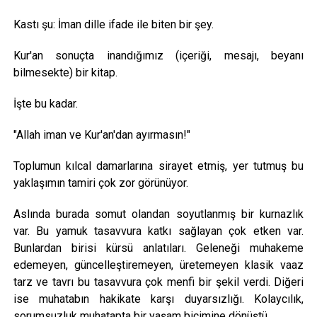
Kastı şu: İman dille ifade ile biten bir şey.
Kur'an sonuçta inandığımız (içeriği, mesajı, beyanı
bilmesekte) bir kitap.
İşte bu kadar.
"Allah iman ve Kur'an'dan ayırmasın!"
Toplumun kılcal damarlarına sirayet etmiş, yer tutmuş bu
yaklaşımın tamiri çok zor görünüyor.
Aslında burada somut olandan soyutlanmış bir kurnazlık
var. Bu yamuk tasavvura katkı sağlayan çok etken var.
Bunlardan birisi kürsü anlatıları. Geleneği muhakeme
edemeyen, güncelleştiremeyen, üretemeyen klasik vaaz
tarz ve tavrı bu tasavvura çok menfi bir şekil verdi. Diğeri
ise muhatabın hakikate karşı duyarsızlığı. Kolaycılık,
sorumsuzluk muhatapta bir yaşam biçimine dönüştü.