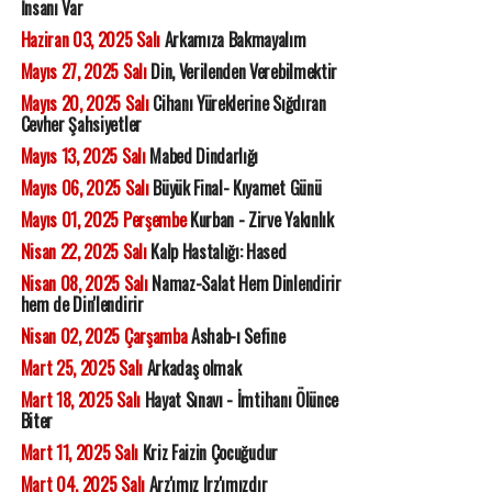
İnsanı Var
Haziran 03, 2025 Salı
Arkamıza Bakmayalım
Mayıs 27, 2025 Salı
Din, Verilenden Verebilmektir
Mayıs 20, 2025 Salı
Cihanı Yüreklerine Sığdıran
Cevher Şahsiyetler
Mayıs 13, 2025 Salı
Mabed Dindarlığı
Mayıs 06, 2025 Salı
Büyük Final- Kıyamet Günü
Mayıs 01, 2025 Perşembe
Kurban - Zirve Yakınlık
Nisan 22, 2025 Salı
Kalp Hastalığı: Hased
Nisan 08, 2025 Salı
Namaz-Salat Hem Dinlendirir
hem de Din'lendirir
Nisan 02, 2025 Çarşamba
Ashab-ı Sefine
Mart 25, 2025 Salı
Arkadaş olmak
Mart 18, 2025 Salı
Hayat Sınavı - İmtihanı Ölünce
Biter
Mart 11, 2025 Salı
Kriz Faizin Çocuğudur
Mart 04, 2025 Salı
Arz'ımız Irz'ımızdır