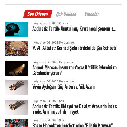
Son Eklenen
Çok Okunan
Videolar
Ağustos 07, 2026 Cuma
Abdulaziz Tantik: Unutulmuş Kavramsal Şemamız…
Ağustos 06, 2026 Perşembe
M. Ali Akbulut: Serhad Şehri Erdebil'de Çay Sohbeti
Ağustos 06, 2026 Perşembe
Ahmet Mercan: İnsanı mı Yoksa Kötülük Eylemini mi
Cezalandırıyoruz?
Ağustos 06, 2026 Perşembe
Yasin Aydoğan: Güç Artarsa, Yük Azalır
Ağustos 04, 2026 Salı
Abdulaziz Tantik: Hidayet ve Dalalet Arasında İnsan:
İrade, Arınma ve İlahi İnayet
Ağustos 04, 2026 Salı
Bosna Hersek'ten hareket eden "Filistin Konvoyu"