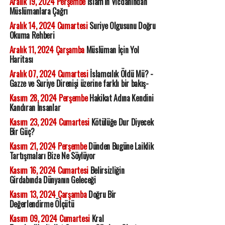
Aralık 19, 2024 Perşembe
İslam'ın Vicdanından
Müslümanlara Çağrı
Aralık 14, 2024 Cumartesi
Suriye Olgusunu Doğru
Okuma Rehberi
Aralık 11, 2024 Çarşamba
Müslüman İçin Yol
Haritası
Aralık 07, 2024 Cumartesi
İslamcılık Öldü Mü? -
Gazze ve Suriye Direnişi üzerine farklı bir bakış-
Kasım 28, 2024 Perşembe
Hakikat Adına Kendini
Kandıran İnsanlar
Kasım 23, 2024 Cumartesi
Kötülüğe Dur Diyecek
Bir Güç?
Kasım 21, 2024 Perşembe
Dünden Bugüne Laiklik
Tartışmaları Bize Ne Söylüyor
Kasım 16, 2024 Cumartesi
Belirsizliğin
Girdabında Dünyanın Geleceği
Kasım 13, 2024 Çarşamba
Doğru Bir
Değerlendirme Ölçütü
Kasım 09, 2024 Cumartesi
Kral