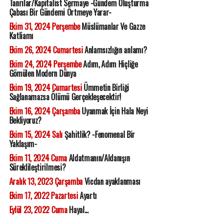
Tanrılar/Kapitalist Sermaye -Gündem Oluşturma
Çabası Bir Gündemi Örtmeye Yarar-
Ekim 31, 2024 Perşembe
Müslümanlar Ve Gazze
Katliamı
Ekim 26, 2024 Cumartesi
Anlamsızlığın anlamı?
Ekim 24, 2024 Perşembe
Adım, Adım Hiçliğe
Gömülen Modern Dünya
Ekim 19, 2024 Cumartesi
Ümmetin Birliği
Sağlanamazsa Ölümü Gerçekleşecektir!
Ekim 16, 2024 Çarşamba
Uyanmak İçin Hala Neyi
Bekliyoruz?
Ekim 15, 2024 Salı
Şahitlik? -Fenomenal Bir
Yaklaşım-
Ekim 11, 2024 Cuma
Aldatmanın/Aldanışın
Süreklileştirilmesi?
Aralık 13, 2023 Çarşamba
Vicdan ayaklanması
Ekim 17, 2022 Pazartesi
Ayartı
Eylül 23, 2022 Cuma
Hayal...