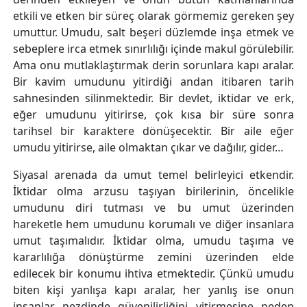
etkili ve etken bir süreç olarak görmemiz gereken şey
umuttur. Umudu, salt beşeri düzlemde inşa etmek ve
sebeplere irca etmek sınırlılığı içinde makul görülebilir.
Ama onu mutlaklaştırmak derin sorunlara kapı aralar.
Bir kavim umudunu yitirdiği andan itibaren tarih
sahnesinden silinmektedir. Bir devlet, iktidar ve erk,
eğer umudunu yitirirse, çok kısa bir süre sonra
tarihsel bir karaktere dönüşecektir. Bir aile eğer
umudu yitirirse, aile olmaktan çıkar ve dağılır, gider…
Siyasal arenada da umut temel belirleyici etkendir.
İktidar olma arzusu taşıyan birilerinin, öncelikle
umudunu diri tutması ve bu umut üzerinden
hareketle hem umudunu korumalı ve diğer insanlara
umut taşımalıdır. İktidar olma, umudu taşıma ve
kararlılığa dönüştürme zemini üzerinden elde
edilecek bir konumu ihtiva etmektedir. Çünkü umudu
biten kişi yanlışa kapı aralar, her yanlış ise onun
insanlar nezdinde güvenilirliğini yitirmesine neden