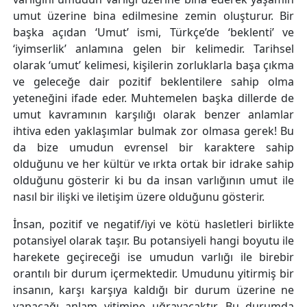
umut üzerine bina edilmesine zemin oluşturur. Bir
başka açıdan ‘Umut’ ismi, Türkçe’de ‘beklenti’ ve
‘iyimserlik’ anlamına gelen bir kelimedir. Tarihsel
olarak ‘umut’ kelimesi, kişilerin zorluklarla başa çıkma
ve geleceğe dair pozitif beklentilere sahip olma
yeteneğini ifade eder. Muhtemelen başka dillerde de
umut kavramının karşılığı olarak benzer anlamlar
ihtiva eden yaklaşımlar bulmak zor olmasa gerek! Bu
da bize umudun evrensel bir karaktere sahip
olduğunu ve her kültür ve ırkta ortak bir idrake sahip
olduğunu gösterir ki bu da insan varlığının umut ile
nasıl bir ilişki ve iletişim üzere olduğunu gösterir.
İnsan, pozitif ve negatif/iyi ve kötü hasletleri birlikte
potansiyel olarak taşır. Bu potansiyeli hangi boyutu ile
harekete geçireceği ise umudun varlığı ile birebir
orantılı bir durum içermektedir. Umudunu yitirmiş bir
insanın, karşı karşıya kaldığı bir durum üzerine ne
yapacağı anlam yitimine uğrayacaktır. Bu durumda