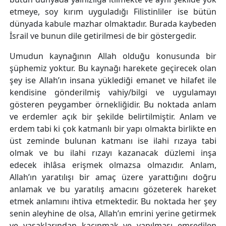
etmeye, soy kırım uyguladığı Filistinliler ise bütün
dünyada kabule mazhar olmaktadır. Burada kaybeden
İsrail ve bunun dile getirilmesi de bir göstergedir.
Umudun kaynağının Allah olduğu konusunda bir
şüphemiz yoktur. Bu kaynağı harekete geçirecek olan
şey ise Allah’ın insana yüklediği emanet ve hilafet ile
kendisine gönderilmiş vahiy/bilgi ve uygulamayı
gösteren peygamber örnekliğidir. Bu noktada anlam
ve erdemler açık bir şekilde belirtilmiştir. Anlam ve
erdem tabi ki çok katmanlı bir yapı olmakta birlikte en
üst zeminde bulunan katmanı ise ilahi rızaya tabi
olmak ve bu ilahi rızayı kazanacak düzlemi inşa
edecek ihlâsa erişmek olmazsa olmazıdır. Anlam,
Allah’ın yaratılışı bir amaç üzere yarattığını doğru
anlamak ve bu yaratılış amacını gözeterek hareket
etmek anlamını ihtiva etmektedir. Bu noktada her şey
senin aleyhine de olsa, Allah’ın emrini yerine getirmek
ve yasaklarından kaçınmak ve yapılması emredilen