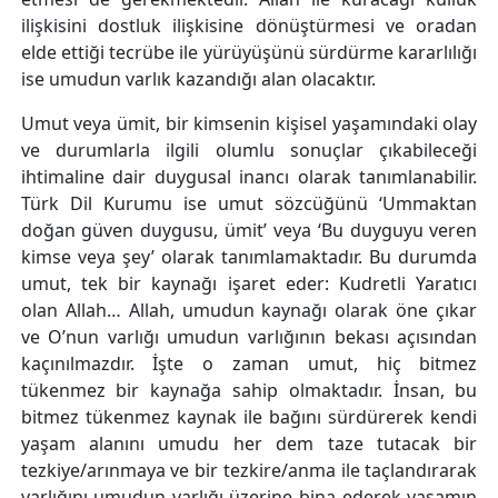
ilişkisini dostluk ilişkisine dönüştürmesi ve oradan
elde ettiği tecrübe ile yürüyüşünü sürdürme kararlılığı
ise umudun varlık kazandığı alan olacaktır.
Umut veya ümit, bir kimsenin kişisel yaşamındaki olay
ve durumlarla ilgili olumlu sonuçlar çıkabileceği
ihtimaline dair duygusal inancı olarak tanımlanabilir.
Türk Dil Kurumu ise umut sözcüğünü ‘Ummaktan
doğan güven duygusu, ümit’ veya ‘Bu duyguyu veren
kimse veya şey’ olarak tanımlamaktadır. Bu durumda
umut, tek bir kaynağı işaret eder: Kudretli Yaratıcı
olan Allah… Allah, umudun kaynağı olarak öne çıkar
ve O’nun varlığı umudun varlığının bekası açısından
kaçınılmazdır. İşte o zaman umut, hiç bitmez
tükenmez bir kaynağa sahip olmaktadır. İnsan, bu
bitmez tükenmez kaynak ile bağını sürdürerek kendi
yaşam alanını umudu her dem taze tutacak bir
tezkiye/arınmaya ve bir tezkire/anma ile taçlandırarak
varlığını umudun varlığı üzerine bina ederek yaşamın