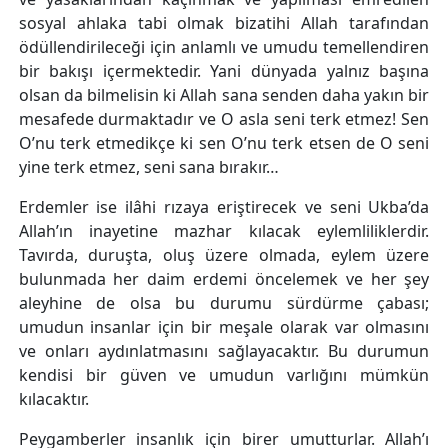
sosyal ahlaka tabi olmak bizatihi Allah tarafından
ödüllendirileceği için anlamlı ve umudu temellendiren
bir bakışı içermektedir. Yani dünyada yalnız başına
olsan da bilmelisin ki Allah sana senden daha yakın bir
mesafede durmaktadır ve O asla seni terk etmez! Sen
O’nu terk etmedikçe ki sen O’nu terk etsen de O seni
yine terk etmez, seni sana bırakır…
Erdemler ise ilâhi rızaya eriştirecek ve seni Ukba’da
Allah’ın inayetine mazhar kılacak eylemliliklerdir.
Tavırda, duruşta, oluş üzere olmada, eylem üzere
bulunmada her daim erdemi öncelemek ve her şey
aleyhine de olsa bu durumu sürdürme çabası;
umudun insanlar için bir meşale olarak var olmasını
ve onları aydınlatmasını sağlayacaktır. Bu durumun
kendisi bir güven ve umudun varlığını mümkün
kılacaktır.
Peygamberler insanlık için birer umutturlar. Allah’ı