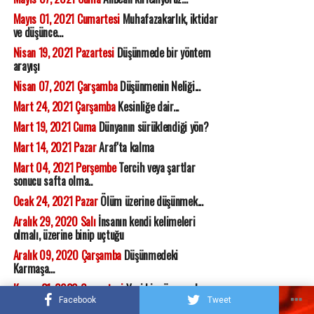
Mayıs 01, 2021 Cumartesi
Muhafazakarlık, iktidar
ve düşünce...
Nisan 19, 2021 Pazartesi
Düşünmede bir yöntem
arayışı
Nisan 07, 2021 Çarşamba
Düşünmenin Neliği...
Mart 24, 2021 Çarşamba
Kesinliğe dair...
Mart 19, 2021 Cuma
Dünyanın sürüklendiği yön?
Mart 14, 2021 Pazar
Araf'ta kalma
Mart 04, 2021 Perşembe
Tercih veya şartlar
sonucu safta olma..
Ocak 24, 2021 Pazar
Ölüm üzerine düşünmek...
Aralık 29, 2020 Salı
İnsanın kendi kelimeleri
olmalı, üzerine binip uçtuğu
Aralık 09, 2020 Çarşamba
Düşünmedeki
Karmaşa...
Kasım 21, 2020 Cumartesi
Yeni bir söz ve ruh
Facebook
Tweet
Kasım 02, 2020 Pazartesi
Yüzleşme; şahsiyetin