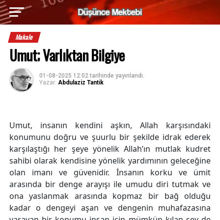
Makale
Umut; Varlıktan Bilgiye
01-08-2025 12:02
tarihinde yayınlandı.
Yazar:
Abdulaziz Tantik
Umut, insanın kendini aşkın, Allah karşısındaki
konumunu doğru ve şuurlu bir şekilde idrak ederek
karşılaştığı her şeye yönelik Allah’ın mutlak kudret
sahibi olarak kendisine yönelik yardımının geleceğine
olan imanı ve güvenidir. İnsanın korku ve ümit
arasında bir denge arayışı ile umudu diri tutmak ve
ona yaslanmak arasında kopmaz bir bağ olduğu
kadar o dengeyi aşan ve dengenin muhafazasına
yarayan bir konumu insan için mümkün kılan şey de