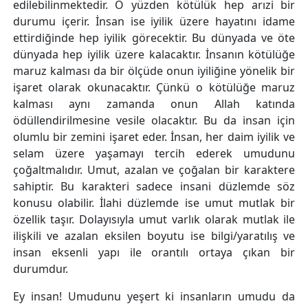
edilebilinmektedir. O yüzden kötülük hep arızi bir
durumu içerir. İnsan ise iyilik üzere hayatını idame
ettirdiğinde hep iyilik görecektir. Bu dünyada ve öte
dünyada hep iyilik üzere kalacaktır. İnsanın kötülüğe
maruz kalması da bir ölçüde onun iyiliğine yönelik bir
işaret olarak okunacaktır. Çünkü o kötülüğe maruz
kalması aynı zamanda onun Allah katında
ödüllendirilmesine vesile olacaktır. Bu da insan için
olumlu bir zemini işaret eder. İnsan, her daim iyilik ve
selam üzere yaşamayı tercih ederek umudunu
çoğaltmalıdır. Umut, azalan ve çoğalan bir karaktere
sahiptir. Bu karakteri sadece insani düzlemde söz
konusu olabilir. İlahi düzlemde ise umut mutlak bir
özellik taşır. Dolayısıyla umut varlık olarak mutlak ile
ilişkili ve azalan eksilen boyutu ise bilgi/yaratılış ve
insan eksenli yapı ile orantılı ortaya çıkan bir
durumdur.
Ey insan! Umudunu yeşert ki insanların umudu da