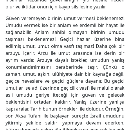
olur ve iktidar onun için kayıp silsilesine yazılır.
Güven veremeyen birinin umut vermesi beklenemez!
Umudu vermek ise bir anlam ve erdemli bir hayat ile
sağlanabilir. Anlam sahibi olmayan birinin umudu
taşıması beklenemez! Geçici hazlar üzerine bina
edilmiş umut, umut olma vasfı taşımaz! Daha çok bir
arzuyu içerir. Arzu ile umut arasında ise derin bir
ayrım vardır. Arzuya dayalı istekler, umudun yanlış
konumlandırılmasını beraberinde taşır. Çünkü o
zaman, umut, aşkın, ulûhiyete dair bir kaynağa değil,
geçice heveslere ve geçici güçlere dayanır. Bu geçici
umutlar ise adı üzerinde geçicilik vasfı ile malul olarak
asli umudu geriye iteceği için güven ve gelecek
beklentisini ortadan kaldırır. Yanlış üzerine yanlışa
kapı aralar. Tarih bunun örnekleri ile doludur. Örneğin,
son Aksa Tufanı ile başlayan süreçte İsrail umudunu
yitirmiş şekilde saldırı yapmaya devam ederken,
bütün dünyada yalnızlığa itilmekte ve aynı şekilde yok