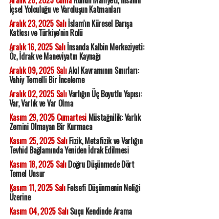
Aralık 26, 2025 Cuma
Ruhun Mahiyeti, İnsanın
İçsel Yolculuğu ve Varoluşun Katmanları
Aralık 23, 2025 Salı
İslam'ın Küresel Barışa
Katkısı ve Türkiye'nin Rolü
Aralık 16, 2025 Salı
İnsanda Kalbin Merkeziyeti:
Öz, İdrak ve Maneviyatın Kaynağı
Aralık 09, 2025 Salı
Akıl Kavramının Sınırları:
Vahiy Temelli Bir İnceleme
Aralık 02, 2025 Salı
Varlığın Üç Boyutlu Yapısı:
Var, Varlık ve Var Olma
Kasım 29, 2025 Cumartesi
Müstağnilik: Varlık
Zemini Olmayan Bir Kurmaca
Kasım 25, 2025 Salı
Fizik, Metafizik ve Varlığın
Tevhid Bağlamında Yeniden İdrak Edilmesi
Kasım 18, 2025 Salı
Doğru Düşünmede Dört
Temel Unsur
Kasım 11, 2025 Salı
Felsefi Düşünmenin Neliği
Üzerine
Kasım 04, 2025 Salı
Suçu Kendinde Arama