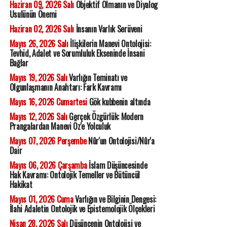
Haziran 09, 2026 Salı
Objektif Olmanın ve Diyalog
Usulünün Önemi
Haziran 02, 2026 Salı
İnsanın Varlık Serüveni
Mayıs 26, 2026 Salı
İlişkilerin Manevi Ontolojisi:
Tevhid, Adalet ve Sorumluluk Ekseninde İnsani
Bağlar
Mayıs 19, 2026 Salı
Varlığın Teminatı ve
Olgunlaşmanın Anahtarı: Fark Kavramı
Mayıs 16, 2026 Cumartesi
Gök kubbenin altında
Mayıs 12, 2026 Salı
Gerçek Özgürlük: Modern
Prangalardan Manevi Öz'e Yolculuk
Mayıs 07, 2026 Perşembe
Nûr'un Ontolojisi/Nûr'a
Dair
Mayıs 06, 2026 Çarşamba
İslam Düşüncesinde
Hak Kavramı: Ontolojik Temeller ve Bütüncül
Hakikat
Mayıs 01, 2026 Cuma
Varlığın ve Bilginin Dengesi:
İlahi Adaletin Ontolojik ve Epistemolojik Ölçekleri
Nisan 28, 2026 Salı
Düşüncenin Ontolojisi ve