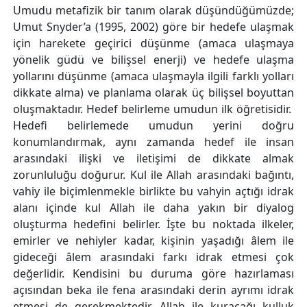
Umudu metafizik bir tanım olarak düşündüğümüzde;
Umut Snyder’a (1995, 2002) göre bir hedefe ulaşmak
için harekete geçirici düşünme (amaca ulaşmaya
yönelik güdü ve bilişsel enerji) ve hedefe ulaşma
yollarını düşünme (amaca ulaşmayla ilgili farklı yolları
dikkate alma) ve planlama olarak üç bilişsel boyuttan
oluşmaktadır. Hedef belirleme umudun ilk öğretisidir.
Hedefi belirlemede umudun yerini doğru
konumlandırmak, aynı zamanda hedef ile insan
arasındaki ilişki ve iletişimi de dikkate almak
zorunluluğu doğurur. Kul ile Allah arasındaki bağıntı,
vahiy ile biçimlenmekle birlikte bu vahyin açtığı idrak
alanı içinde kul Allah ile daha yakın bir diyalog
oluşturma hedefini belirler. İşte bu noktada ilkeler,
emirler ve nehiyler kadar, kişinin yaşadığı âlem ile
gideceği âlem arasındaki farkı idrak etmesi çok
değerlidir. Kendisini bu duruma göre hazırlaması
açısından beka ile fena arasındaki derin ayrımı idrak
etmesi de gerekmektedir. Allah ile kuracağı kulluk