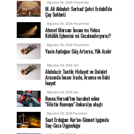
Ağustos 06, 2026 Perşembe
M. Ali Akbulut: Serhad Şehri Erdebil'de
Çay Sohbeti
Ağustos 06, 2026 Perşembe
Ahmet Mercan: İnsanı mı Yoksa
Kötülük Eylemini mi Cezalandırıyoruz?
Ağustos 06, 2026 Perşembe
Yasin Aydoğan: Güç Artarsa, Yük Azalır
Ağustos 04, 2026 Salı
Abdulaziz Tantik: Hidayet ve Dalalet
Arasında İnsan: İrade, Arınma ve İlahi
İnayet
Ağustos 04, 2026 Salı
Bosna Hersek'ten hareket eden
"Filistin Konvoyu" Ankara'ya ulaştı
Ağustos 03, 2026 Pazartesi
Suat Erdoğan: Kur’an-Sünnet Işığında
Suç-Ceza Uygunluğu