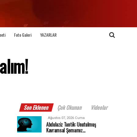
eeti
Foto Galeri
YAZARLAR
alım!
Son Eklenen
Çok Okunan
Videolar
Ağustos 07, 2026 Cuma
Abdulaziz Tantik: Unutulmuş
Kavramsal Şemamız…