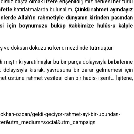
ndimiz başta olmak üzere erişebildiğimiz herkesi her türlü
afetle
hatırlatmalarda bulunalım.
Çünkü rahmet ayındayız
ünlerde Allah’ın rahmetiyle dünyanın kirinden pasından
esi için boynumuzu büküp Rabbimize hulûs-u kalple
mış ve doksan dokuzunu kendi nezdinde tutmuştur.
rmiştir ki yaratılmışlar bu bir parça dolayısıyla birbirlerine
dolayısıyla kısrak, yavrusuna bir zarar gelmemesi için
met üstüne rahmet vesilesi olan bir hadis-i şerif… İşitene,
okhan-ozcan/geldi-geciyor-rahmet-ayi-bir-ucundan-
tter&utm_medium=social&utm_campaign