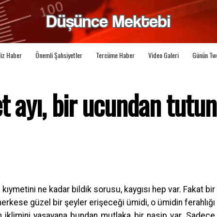
liz Haber
Önemli Şahsiyetler
Tercüme Haber
Video Galeri
Günün Tw
t ayı, bir ucundan tutun
kıymetini ne kadar bildik sorusu, kaygısı hep var. Fakat bir
rkese güzel bir şeyler erişeceği ümidi, o ümidin ferahlığı
n iklimini yaşayana bundan mutlaka bir nasip var. Sadece