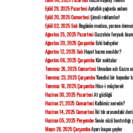
Ekim 06, 2025 Pazartesi
Gazze Kaykay Takımı
Eylül 29, 2025 Pazartesi
Aptallık çağında anlam
Eylül 20, 2025 Cumartesi
Şimdi reklamlar!
Eylül 02, 2025 Salı
Bugünün modası, yarının demod
Ağustos 25, 2025 Pazartesi
Gazze'nin feryadı âsu
Ağustos 20, 2025 Çarşamba
Eski bahçeler
Ağustos 12, 2025 Salı
Hayat bazen nasıldır?
Ağustos 06, 2025 Çarşamba
Kör noktalar
Temmuz 26, 2025 Cumartesi
Umudun adı Gazze ar
Temmuz 23, 2025 Çarşamba
'Kendisi bir kuyudur k
Temmuz 16, 2025 Çarşamba
Hiss-i müşterek
Haziran 30, 2025 Pazartesi
At gözlüğü
Haziran 21, 2025 Cumartesi
Kalbimiz nerede?
Haziran 14, 2025 Cumartesi
İki tık arasındaki deri
Haziran 05, 2025 Perşembe
Sesin sözü bastırdığı 
Mayıs 28, 2025 Çarşamba
Ayarı kaçan şeyler