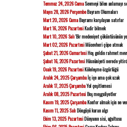
Temmuz 24, 2026 Cuma
Sevmeyi bilen anlamayı s
Mayıs 28, 2026 Perşembe
Bayram Okumaları
Mart 20, 2026 Cuma
Bayramı karşılayan satırlar
Mart 16, 2026 Pazartesi
Kadir bilmek
Mart 10, 2026 Salı
'Bir medeniyet çöküntüsünün ye
Mart 02, 2026 Pazartesi
Mücevheri çöpe atmak
Şubat 21, 2026 Cumartesi
Hoş geldin rahmet mev
Şubat 16, 2026 Pazartesi
Hüsnüniyeti nerede yitir
Ocak 19, 2026 Pazartesi
Köleleşme özgürlüğü
Aralık 24, 2025 Çarşamba
İç içe ama çok uzak
Aralık 17, 2025 Çarşamba
Yol çeşitlemesi
Aralık 08, 2025 Pazartesi
Boş meşguliyetler
Kasım 19, 2025 Çarşamba
Konfor almak için ne ve
Kasım 11, 2025 Salı
Döngüyü kuran algı
Ekim 13, 2025 Pazartesi
Dünyanın sisi, uğultusu