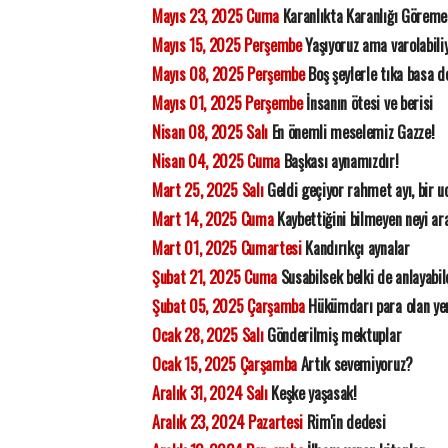
Mayıs 23, 2025 Cuma
Karanlıkta Karanlığı Görem
Mayıs 15, 2025 Perşembe
Yaşıyoruz ama varolabil
Mayıs 08, 2025 Perşembe
Boş şeylerle tıka basa d
Mayıs 01, 2025 Perşembe
İnsanın ötesi ve berisi
Nisan 08, 2025 Salı
En önemli meselemiz Gazze!
Nisan 04, 2025 Cuma
Başkası aynamızdır!
Mart 25, 2025 Salı
Geldi geçiyor rahmet ayı, bir 
Mart 14, 2025 Cuma
Kaybettiğini bilmeyen neyi ar
Mart 01, 2025 Cumartesi
Kandırıkçı aynalar
Şubat 21, 2025 Cuma
Susabilsek belki de anlayabil
Şubat 05, 2025 Çarşamba
Hükümdarı para olan ye
Ocak 28, 2025 Salı
Gönderilmiş mektuplar
Ocak 15, 2025 Çarşamba
Artık sevemiyoruz?
Aralık 31, 2024 Salı
Keşke yaşasak!
Aralık 23, 2024 Pazartesi
Rim'in dedesi