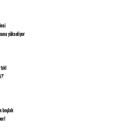
esi
mana yükseliyor
tık!
i?'
n boşluk
yer!