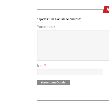
H
*
İşaretli tüm alanları doldurunuz.
Yorumunuz
İsim
*
Yorumumu Gönder