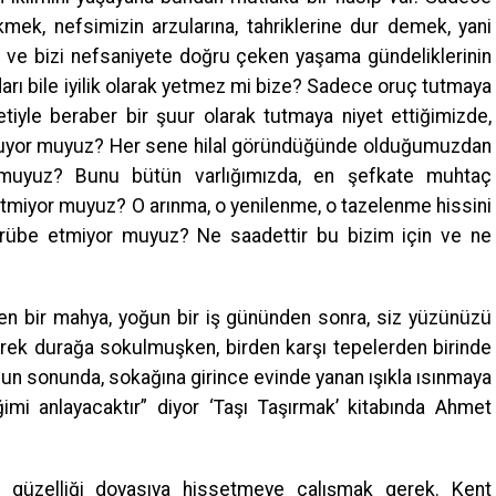
mek, nefsimizin arzularına, tahriklerine dur demek, yani
e bizi nefsaniyete doğru çeken yaşama gündeliklerinin
rı bile iyilik olarak yetmez mi bize? Sadece oruç tutmaya
etiyle beraber bir şuur olarak tutmaya niyet ettiğimizde,
muyor muyuz? Her sene hilal göründüğünde olduğumuzdan
 muyuz? Bunu bütün varlığımızda, en şefkate muhtaç
ssetmiyor muyuz? O arınma, o yenilenme, o tazelenme hissini
crübe etmiyor muyuz? Ne saadettir bu bizim için ve ne
ren bir mahya, yoğun bir iş gününden sonra, siz yüzünüzü
ek durağa sokulmuşken, birden karşı tepelerden birinde
luğun sonunda, sokağına girince evinde yanan ışıkla ısınmaya
mi anlayacaktır” diyor ‘Taşı Taşırmak’ kitabında Ahmet
ğı güzelliği doyasıya hissetmeye çalışmak gerek. Kent