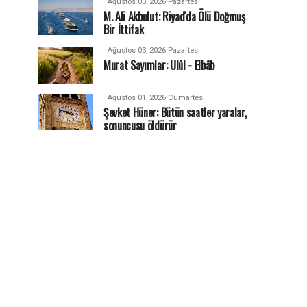
Ağustos 03, 2026 Pazartesi
M. Ali Akbulut: Riyad'da Ölü Doğmuş
Bir İttifak
Ağustos 03, 2026 Pazartesi
Murat Sayımlar: Ulûl - Elbâb
Ağustos 01, 2026 Cumartesi
Şevket Hüner: Bütün saatler yaralar,
sonuncusu öldürür