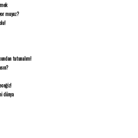
emek
iyor muyuz?
olu!
ucundan tutunalım!
asın?
eceğiz!
ni dünya