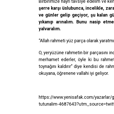
Birbirimize hayrı tavsiye edelim ve ke
şerre karşı üslubunca, incelikle, zar
ve günler gelip geçiyor, şu kalan g
yıkanıp arınalım. Bunu nasip etm
yalvaralım.
“Allah rahmeti yüz parça olarak yarat
O, yeryüzüne rahmetin bir parçasını indi
merhamet ederler, öyle ki bu rahmet 
toynağını kaldırır” diye kendisi de rah
okuyana, öğrenene vallahi iyi geliyor.
https://www.yenisafak.com/yazarlar/g
tutunalim-4687643?utm_source=twi