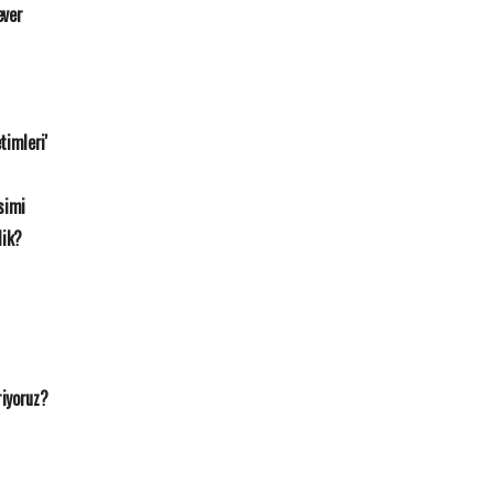
ever
timleri'
simi
dik?
riyoruz?