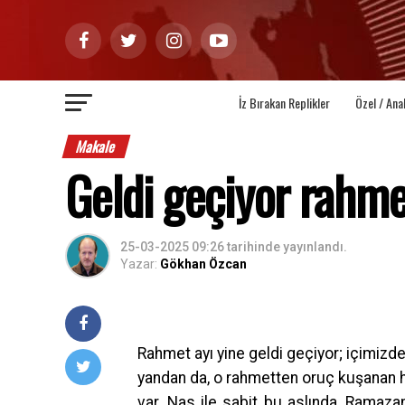
İz Bırakan Replikler
Özel / Ana
Makale
Geldi geçiyor rahme
25-03-2025 09:26
tarihinde yayınlandı.
Yazar:
Gökhan Özcan
Rahmet ayı yine geldi geçiyor; içimizde 
yandan da, o rahmetten oruç kuşanan he
var. Nas ile sabit bu aslında, Ramaza