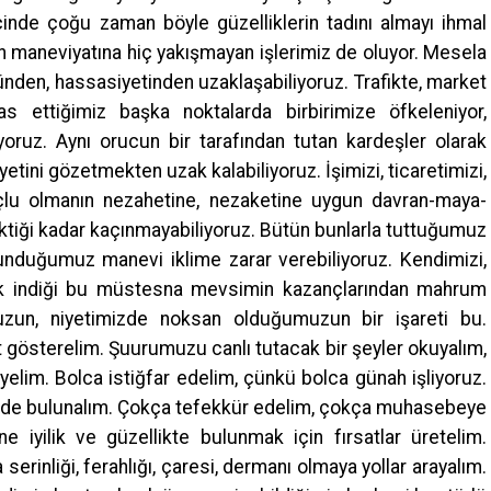
içinde çoğu zaman böyle güzelliklerin tadını almayı ihmal
n maneviyatına hiç yakışmayan işlerimiz de oluyor. Mesela
sünden, hassasiyetinden uzaklaşabiliyoruz. Trafikte, market
s ettiğimiz başka noktalarda birbirimize öfkeleniyor,
yoruz. Aynı orucun bir tarafından tutan kardeşler olarak
yetini gözetmekten uzak kalabiliyoruz. İşimizi, ticaretimizi,
uçlu olmanın nezahetine, nezaketine uygun davran-maya-
ktiği kadar kaçınmayabiliyoruz. Bütün bunlarla tuttuğumuz
lunduğumuz manevi iklime zarar verebiliyoruz. Kendimizi,
k indiği bu müstesna mevsimin kazançlarından mahrum
muzun, niyetimizde noksan olduğumuzun bir işareti bu.
gösterelim. Şuurumuzu canlı tutacak bir şeyler okuyalım,
yelim. Bolca istiğfar edelim, çünkü bolca günah işliyoruz.
lerde bulunalım. Çokça tefekkür edelim, çokça muhasebeye
ne iyilik ve güzellikte bulunmak için fırsatlar üretelim.
 serinliği, ferahlığı, çaresi, dermanı olmaya yollar arayalım.