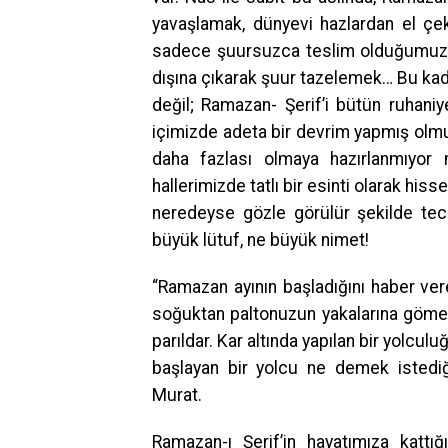
yavaşlamak, dünyevi hazlardan el çek
sadece şuursuzca teslim olduğumuz v
dışına çıkarak şuur tazelemek… Bu kada
değil; Ramazan- Şerif’i bütün ruhaniy
içimizde adeta bir devrim yapmış ol
daha fazlası olmaya hazırlanmıyor
hallerimizde tatlı bir esinti olarak hi
neredeyse gözle görülür şekilde te
büyük lütuf, ne büyük nimet!
“Ramazan ayının başladığını haber ve
soğuktan paltonuzun yakalarına gömer
parıldar. Kar altında yapılan bir yolcu
başlayan bir yolcu ne demek istediği
Murat.
Ramazan-ı Şerif’in hayatımıza kattı