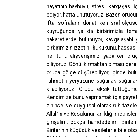
hayatının hayhuyu, stresi, kargaşası 
ediyor, hatta unutuyoruz. Bazen orucu
iftar sofralarını donatırken israf ölçü
kuyruğunda ya da birbirimizle tema
hakaretlerde bulunuyor, kavgalaşabili
birbirimizin izzetini, hukukunu, hassasi
her türlü alışverişimizi yaparken or
biliyoruz. Gönül kırmaktan olması gere
oruca gölge düşürebiliyor, içinde bu
rahmetin yeryüzüne sağanak sağana
kılabiliyoruz. Orucu eksik tuttuğu
Kendimize bunu yapmamak için gayret 
zihinsel ve duygusal olarak ruh tazele
Allah’ın ve Resulünün anıldığı meclis
girişelim, çokça hamdedelim. Birileri
Birilerinin küçücük vesilelerle bile olsa