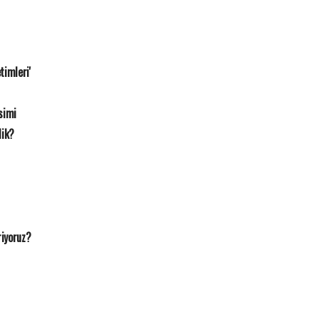
timleri'
simi
dik?
riyoruz?