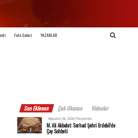
eeti
Foto Galeri
YAZARLAR
Son Eklenen
Çok Okunan
Videolar
Ağustos 06, 2026 Perşembe
M. Ali Akbulut: Serhad Şehri Erdebil'de
Çay Sohbeti