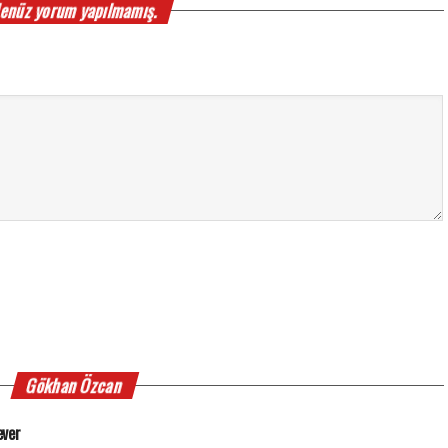
enüz yorum yapılmamış.
Gökhan Özcan
ever