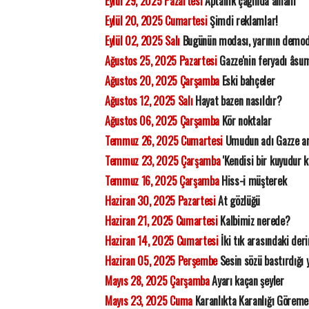
Eylül 29, 2025 Pazartesi
Aptallık çağında anlam
Eylül 20, 2025 Cumartesi
Şimdi reklamlar!
Eylül 02, 2025 Salı
Bugünün modası, yarının demod
Ağustos 25, 2025 Pazartesi
Gazze'nin feryadı âsu
Ağustos 20, 2025 Çarşamba
Eski bahçeler
Ağustos 12, 2025 Salı
Hayat bazen nasıldır?
Ağustos 06, 2025 Çarşamba
Kör noktalar
Temmuz 26, 2025 Cumartesi
Umudun adı Gazze ar
Temmuz 23, 2025 Çarşamba
'Kendisi bir kuyudur k
Temmuz 16, 2025 Çarşamba
Hiss-i müşterek
Haziran 30, 2025 Pazartesi
At gözlüğü
Haziran 21, 2025 Cumartesi
Kalbimiz nerede?
Haziran 14, 2025 Cumartesi
İki tık arasındaki deri
Haziran 05, 2025 Perşembe
Sesin sözü bastırdığı 
Mayıs 28, 2025 Çarşamba
Ayarı kaçan şeyler
Mayıs 23, 2025 Cuma
Karanlıkta Karanlığı Görem