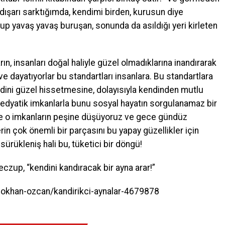
şarı sarktığımda, kendimi birden, kurusun diye
up yavaş yavaş buruşan, sonunda da asıldığı yeri kirleten
ın, insanları doğal haliyle güzel olmadıklarına inandırarak
 ve dayatıyorlar bu standartları insanlara. Bu standartlara
ini güzel hissetmesine, dolayısıyla kendinden mutlu
 medyatik imkanlarla bunu sosyal hayatın sorgulanamaz bir
alinde o imkanların peşine düşüyoruz ve gece gündüz
erin çok önemli bir parçasını bu yapay güzellikler için
ürükleniş hali bu, tüketici bir döngü!
zup, “kendini kandıracak bir ayna arar!”
gokhan-ozcan/kandirikci-aynalar-4679878