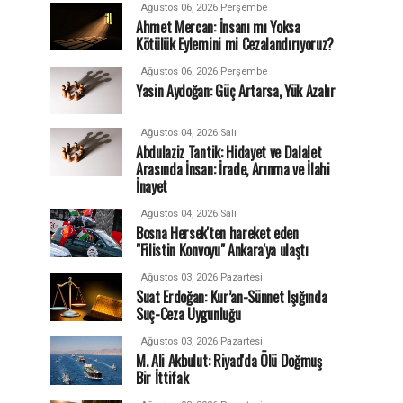
Ağustos 06, 2026 Perşembe
Ahmet Mercan: İnsanı mı Yoksa
Kötülük Eylemini mi Cezalandırıyoruz?
Ağustos 06, 2026 Perşembe
Yasin Aydoğan: Güç Artarsa, Yük Azalır
Ağustos 04, 2026 Salı
Abdulaziz Tantik: Hidayet ve Dalalet
Arasında İnsan: İrade, Arınma ve İlahi
İnayet
Ağustos 04, 2026 Salı
Bosna Hersek'ten hareket eden
"Filistin Konvoyu" Ankara'ya ulaştı
Ağustos 03, 2026 Pazartesi
Suat Erdoğan: Kur’an-Sünnet Işığında
Suç-Ceza Uygunluğu
Ağustos 03, 2026 Pazartesi
M. Ali Akbulut: Riyad'da Ölü Doğmuş
Bir İttifak