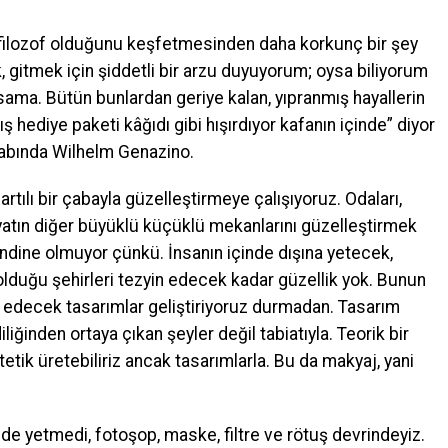
r filozof olduğunu keşfetmesinden daha korkunç bir şey
gitmek için şiddetli bir arzu duyuyorum; oysa biliyorum
sama. Bütün bunlardan geriye kalan, yıpranmış hayallerin
mış hediye paketi kâğıdı gibi hışırdıyor kafanın içinde” diyor
tabında Wilhelm Genazino.
artılı bir çabayla güzelleştirmeye çalışıyoruz. Odaları,
 hayatın diğer büyüklü küçüklü mekanlarını güzelleştirmek
endine olmuyor çünkü. İnsanın içinde dışına yetecek,
 olduğu şehirleri tezyin edecek kadar güzellik yok. Bunun
ze edecek tasarımlar geliştiriyoruz durmadan. Tasarım
iğinden ortaya çıkan şeyler değil tabiatıyla. Teorik bir
tetik üretebiliriz ancak tasarımlarla. Bu da makyaj, yani
de yetmedi, fotoşop, maske, filtre ve rötuş devrindeyiz.