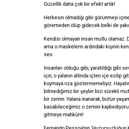
Güzellik daha çok bir efekt artık!
Herkesin olmadığı gibi görünmeyi içine s
göremeden ölüp gidecek belki de yakın
Kendisi olmayan insan mutlu olamaz. Dış
ama o maskelerin ardındaki kişinin kendi
ses.
İnsanları olduğu gibi, yaratıldığı gibi 
için, o yalanın altında içten içe ezili
koymaya rıza göstermemeliyiz. Hayatı
bilmediğimiz bir şeyler bizi sürekli m
bir zemin. Yalana inanarak, bütün yaşam
basabileceğimiz o zemini kaybediyoruz
gitmeye mahkûm!
Fernando Pessoa’nın ‘Huzursuzluğun Kit