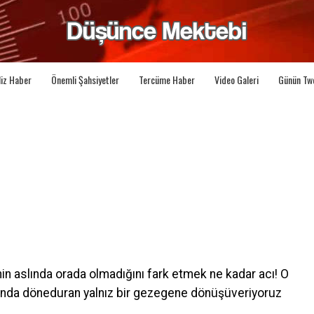
liz Haber
Önemli Şahsiyetler
Tercüme Haber
Video Galeri
Günün Tw
n aslında orada olmadığını fark etmek ne kadar acı! O
unda döneduran yalnız bir gezegene dönüşüveriyoruz