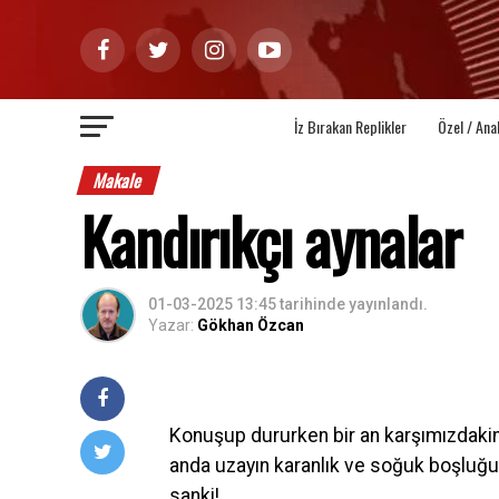
İz Bırakan Replikler
Özel / Ana
Makale
Kandırıkçı aynalar
01-03-2025 13:45
tarihinde yayınlandı.
Yazar:
Gökhan Özcan
Konuşup dururken bir an karşımızdakini
anda uzayın karanlık ve soğuk boşluğ
sanki!