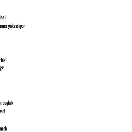
esi
mana yükseliyor
tık!
i?'
n boşluk
yer!
emek