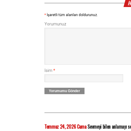
H
*
İşaretli tüm alanları doldurunuz.
Yorumunuz
İsim
*
Yorumumu Gönder
Temmuz 24, 2026 Cuma
Sevmeyi bilen anlamayı s