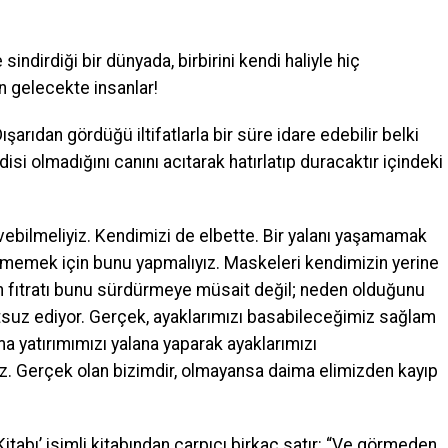
indirdiği bir dünyada, birbirini kendi haliyle hiç
 gelecekte insanlar!
arıdan gördüğü iltifatlarla bir süre idare edebilir belki
si olmadığını canını acıtarak hatırlatıp duracaktır içindeki
sevebilmeliyiz. Kendimizi de elbette. Bir yalanı yaşamamak
p gitmemek için bunu yapmalıyız. Maskeleri kendimizin yerine
n fıtratı bunu sürdürmeye müsait değil; neden olduğunu
utsuz ediyor. Gerçek, ayaklarımızı basabileceğimiz sağlam
a yatırımımızı yalana yaparak ayaklarımızı
. Gerçek olan bizimdir, olmayansa daima elimizden kayıp
abı’ isimli kitabından çarpıcı birkaç satır: “Ve görmeden