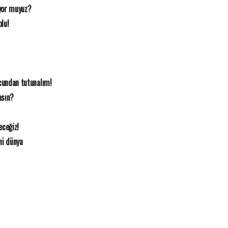
iyor muyuz?
olu!
ucundan tutunalım!
asın?
eceğiz!
ni dünya