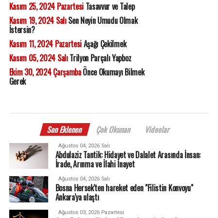
Kasım 25, 2024 Pazartesi
Tasavvur ve Talep
Kasım 19, 2024 Salı
Sen Neyin Umudu Olmak
İstersin?
Kasım 11, 2024 Pazartesi
Aşağı Çekilmek
Kasım 05, 2024 Salı
Trilyon Parçalı Yapboz
Ekim 30, 2024 Çarşamba
Önce Okumayı Bilmek
Gerek
Son Eklenen
Çok Okunan
Videolar
Ağustos 04, 2026 Salı
Abdulaziz Tantik: Hidayet ve Dalalet Arasında İnsan:
İrade, Arınma ve İlahi İnayet
Ağustos 04, 2026 Salı
Bosna Hersek'ten hareket eden "Filistin Konvoyu"
Ankara'ya ulaştı
Ağustos 03, 2026 Pazartesi