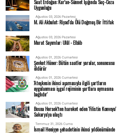
Suat Erdoğan: Kur’an-Sünnet Işığında Suç-Ceza
Uygunluğu
Ağustos 03, 2026 Pazartesi
M. Ali Akbulut: Riyad'da Ölü Doğmuş Bir İttifak
Ağustos 03, 2026 Pazartesi
Murat Sayımlar: Ulûl - Elbâb
Ağustos 01, 2026 Cumartesi
Şevket Hüner: Bütün saatler yaralar, sonuncusu
öldürür
Ağustos 01, 2026 Cumartesi
'Ateşkesin ikinci aşamasıyla ilgili şartların
uygulanması işgal rejiminin şartlara uymasına
bağlıdır'
Ağustos 01, 2026 Cumartesi
Bosna Hersek'ten hareket eden 'Filistin Konvoyu'
Sakarya'ya ulaştı
Temmuz 31, 2026 Cuma
İsmail Heniyye şehadetinin ikinci yıldönümünde