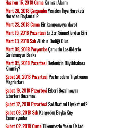
Haziran 15, 2018 Cuma
Kırmızı Alarm
Mart 28, 2018 Çarşamba
Yeniden İhya Hareketi
Nereden Başlamalı?
Mart 23, 2018 Cuma
Bir kampanyaya davet
Mart 19, 2018 Pazartesi
En Zor Sünnetlerden Biri
Mart 13, 2018 Salı
Allahın Dediği Olur
Mart 08, 2018 Perşembe
Çamurlu Lastiklerle
Girilemeyen Banka
Mart 05, 2018 Pazartesi
Dedenizin Büyükbabası
Kimmiş?
Şubat 26, 2018 Pazartesi
Postmodern Tiyatronun
Mağdurları
Şubat 19, 2018 Pazartesi
Ezberi Bozulmayan
Ezberleri Bozamaz
Şubat 12, 2018 Pazartesi
Sadâkat mi Liyakat mi?
Şubat 06, 2018 Salı
Kargadan Başka Kuş
Tanımayanlar
Şubat 02, 2018 Cuma
Tükenmezle Yazan Üstad