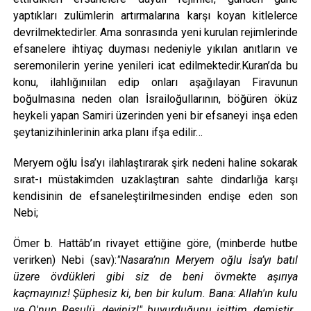
yaptıkları zulümlerin artırmalarına karşı koyan kitlelerce
devrilmektedirler. Ama sonrasında yeni kurulan rejimlerinde
efsanelere ihtiyaç duyması nedeniyle yıkılan anıtların ve
seremonilerin yerine yenileri icat edilmektedir.Kuran’da bu
konu, ilahlığınıilan edip onları aşağılayan Firavunun
boğulmasına neden olan İsrailoğullarının, böğüren öküz
heykeli yapan Samiri üzerinden yeni bir efsaneyi inşa eden
şeytanizihinlerinin arka planı ifşa edilir…
Meryem oğlu İsa’yı ilahlaştırarak şirk nedeni haline sokarak
sırat-ı müstakimden uzaklaştıran sahte dindarlığa karşı
kendisinin de efsaneleştirilmesinden endişe eden son
Nebi;
Ömer b. Hattâb’ın rivayet ettiğine göre, (minberde hutbe
verirken) Nebi (sav):
"Nasara’nın Meryem oğlu İsa’yı batıl
üzere övdükleri gibi siz de beni övmekte aşırıya
kaçmayınız! Şüphesiz ki, ben bir kulum. Bana: Allah'ın kulu
ve O'nun Resulü, deyiniz!" buyurduğunu işittim, demiştir.