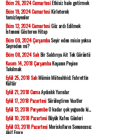
Ekim 26, 2024 Cumartesi
Etkisiz hale getirmek
Ekim 19, 2024 Cumartesi
Kirleterek
temizleyenler
Ekim 12, 2024 Cumartesi
Göz ardı Edilmek
İsteneni Gösteren Hitap
Ekim 09, 2024 Çarşamba
Seyir eden misin yoksa
Seyreden mi?
Ekim 08, 2024 Salı
Bir Saldırıya Ait Tek Görüntü
Kasım 14, 2018 Çarşamba
Koşanın Peşine
Takılmak
Eylül 25, 2018 Salı
Mümin Müteahhid; Fahrettin
Kültür
Eylül 21, 2018 Cuma
Aydınlık Yarınlar
Eylül 17, 2018 Pazartesi
Sürüleştiren Vaatler
Eylül 13, 2018 Perşembe
O kadar çok yoğundu ki...
Eylül 10, 2018 Pazartesi
Büyük Kafes Günleri
Eylül 03, 2018 Pazartesi
Morisko'ların Sonuncusu;
Akif Emre