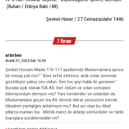
(Buhari / Enbiya Babı /48)
Şevket Hüner / 27 Cemaziyülahır 1446
1 Yorum
arbirben
Aralık 31, 2024 Salı 16:50
Şevket Hocam Maide 116-117 ayetlerinde Müslümanlara ayrıca
bir mesaj yok mu? " Beni vefat ettirince, artık onlar üzerinde
gözetleyici yalnız sen oldun. Sen her şeyi hakkı ile görensin."
Burada açık olarak İSA AS. ben öldüm ve odan sonrasını
bilemiyordum demiyor mu? Yani İsevilerden ve onlardan da
Müslümanlara geçen İsa AS ölmedi tekrar yeryüzüne inecek
itikadının yanlışlığını anlatmıyor mu? Asıl acı olan bu itikat
yıllarca inanları İsa - Mehdi inancı ile aldatıp sömürdüler ve farklı
inanışlara sürüklemediler mi?