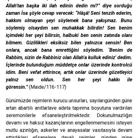
Allah'tan başka iki ilah edinin dedin mi?” diye sorduğu
zaman
İsa
şöyle cevap verecek: “Hâşâ! Seni tenzih ederim,
hakkım olmayan şeyi söylemek bana yakışmaz. Bunu
söylemiş olsaydım sen muhakkak bilirdin! Sen benim
içimdeki her şeyi bilirsin, halbuki ben senin zatında olanı
bilmem. Gizlilikleri eksiksiz bilen yalnızca sensin!
Ben
onlara, ancak bana emrettiğini söyledim. ‘Benim de
Rabbim, sizin de Rabbiniz olan Allah'a kulluk ediniz' dedim.
İçlerinde bulunduğum müddetçe onlar üzerinde kontrolcü
idim. Beni vefat ettirince, artık onlar üzerinde gözetleyici
yalnız sen oldun. Sen her şeyi hakkı ile
görensin.”
(Maide/116-117)
Günümüzde rejimlerin kurucu unsurları, sayılarıgünden güne
artan abartılı anıtlarlave adeta tapınma boyutuna vardırılan
seremonilerle efsaneleştirilmektedir. Dokunulmazlığın
devamı ve haksız kazançlarının engellenmemesini isteyen
mutlu azınlığın, askerler ve anayasalar vasıtasıyla devam
ettirdikleri efsanelere dayalı rejimler, günden güne