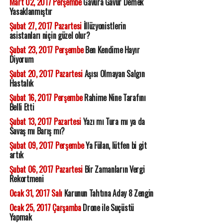
Mart 02, 2017 Perşembe
Gavura Gavur Demek
Yasaklanmıştır
Şubat 27, 2017 Pazartesi
İllüzyonistlerin
asistanları niçin güzel olur?
Şubat 23, 2017 Perşembe
Ben Kendime Hayır
Diyorum
Şubat 20, 2017 Pazartesi
Aşısı Olmayan Salgın
Hastalık
Şubat 16, 2017 Perşembe
Rahime Nine Tarafını
Belli Etti
Şubat 13, 2017 Pazartesi
Yazı mı Tura mı ya da
Savaş mı Barış mı?
Şubat 09, 2017 Perşembe
Ya Fülan, lütfen bi git
artık
Şubat 06, 2017 Pazartesi
Bir Zamanların Vergi
Rekortmeni
Ocak 31, 2017 Salı
Karunun Tahtına Aday 8 Zengin
Ocak 25, 2017 Çarşamba
Drone ile Suçüstü
Yapmak