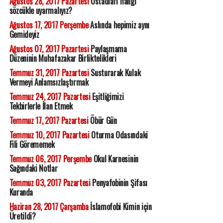
Ağustos 28, 2017 Pazartesi
Üstadları hangi
sözcükle uyarmalıyız?
Ağustos 17, 2017 Perşembe
Aslında hepimiz aynı
Gemideyiz
Ağustos 07, 2017 Pazartesi
Paylaşmama
Düzeninin Muhafazakar Birliktelikleri
Temmuz 31, 2017 Pazartesi
Susturarak Kulak
Vermeyi Anlamsızlaştırmak
Temmuz 24, 2017 Pazartesi
Eşitliğimizi
Tekbirlerle İlan Etmek
Temmuz 17, 2017 Pazartesi
Öbür Gün
Temmuz 10, 2017 Pazartesi
Oturma Odasındaki
Fili Görememek
Temmuz 06, 2017 Perşembe
Okul Karnesinin
Sağındaki Notlar
Temmuz 03, 2017 Pazartesi
Penyafobinin Şifası
Kuranda
Haziran 28, 2017 Çarşamba
İslamofobi Kimin için
Üretildi?