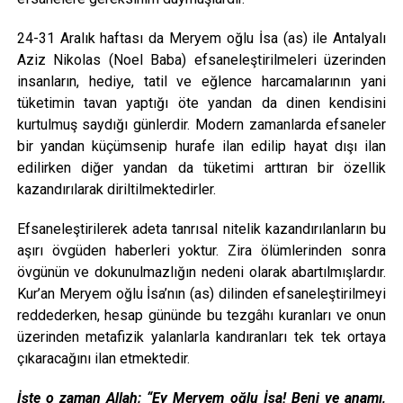
24-31 Aralık haftası da Meryem oğlu İsa (as) ile Antalyalı
Aziz Nikolas (Noel Baba) efsaneleştirilmeleri üzerinden
insanların, hediye, tatil ve eğlence harcamalarının yani
tüketimin tavan yaptığı öte yandan da dinen kendisini
kurtulmuş saydığı günlerdir. Modern zamanlarda efsaneler
bir yandan küçümsenip hurafe ilan edilip hayat dışı ilan
edilirken diğer yandan da tüketimi arttıran bir özellik
kazandırılarak diriltilmektedirler.
Efsaneleştirilerek adeta tanrısal nitelik kazandırılanların bu
aşırı övgüden haberleri yoktur. Zira ölümlerinden sonra
övgünün ve dokunulmazlığın nedeni olarak abartılmışlardır.
Kur’an Meryem oğlu İsa’nın (as) dilinden efsaneleştirilmeyi
reddederken, hesap gününde bu tezgâhı kuranları ve onun
üzerinden metafizik yalanlarla kandıranları tek tek ortaya
çıkaracağını ilan etmektedir.
İşte o zaman Allah; “Ey Meryem oğlu
İsa
! Beni ve anamı,