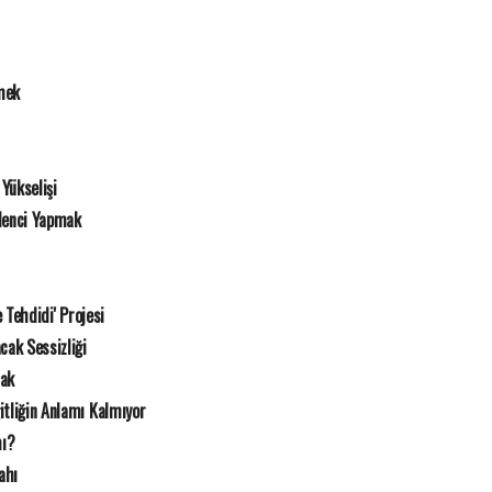
mek
Yükselişi
lenci Yapmak
e Tehdidi' Projesi
cak Sessizliği
mak
itliğin Anlamı Kalmıyor
mı?
ahı