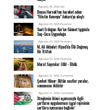
Ağustos 04, 2026 Salı
Bosna Hersek'ten hareket eden
"Filistin Konvoyu" Ankara'ya ulaştı
Ağustos 03, 2026 Pazartesi
Suat Erdoğan: Kur’an-Sünnet Işığında
Suç-Ceza Uygunluğu
Ağustos 03, 2026 Pazartesi
M. Ali Akbulut: Riyad'da Ölü Doğmuş
Bir İttifak
Ağustos 03, 2026 Pazartesi
Murat Sayımlar: Ulûl - Elbâb
Ağustos 01, 2026 Cumartesi
Şevket Hüner: Bütün saatler yaralar,
sonuncusu öldürür
Ağustos 01, 2026 Cumartesi
'Ateşkesin ikinci aşamasıyla ilgili
şartların uygulanması işgal rejiminin
şartlara uymasına bağlıdır'