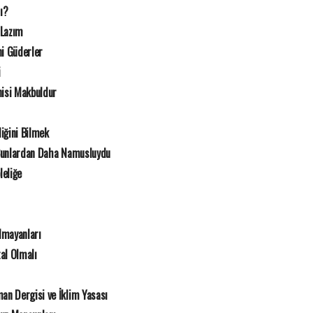
mı?
 Lazım
i Güderler
i
nisi Makbuldur
iğini Bilmek
Bunlardan Daha Namusluydu
leliğe
mayanları
al Olmalı
an Dergisi ve İklim Yasası