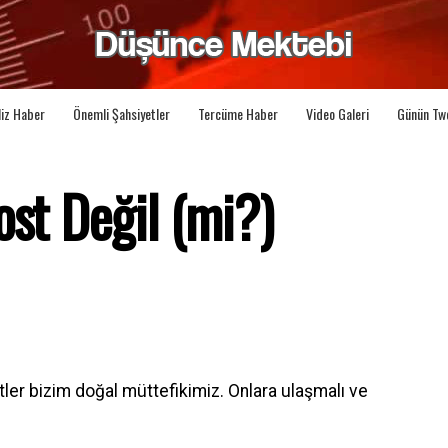
liz Haber
Önemli Şahsiyetler
Tercüme Haber
Video Galeri
Günün Tw
ost Değil (mi?)
rtler bizim doğal müttefikimiz. Onlara ulaşmalı ve