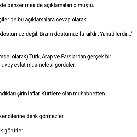
ihlerde benzer mealde açıklamaları olmuştu.
çiler de bu açıklamalara cevap olarak:
dostumuz değil. Bizim dostumuz İsrail’dir, Yahudilerdir..."
msel olarak) Türk, Arap ve Farslardan gerçek bir
 üvey evlat muamelesi gördüler.
landıkları şirin laflar, Kürtlere olan muhabbetten
 kendilerine denk görmezler.
ak görürler.