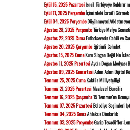
Eylül 15, 2025 Pazartesi
İsrail Türkiye'ye Saldırır 
Eylül 11, 2025 Perşembe
İçimizdeki İsrail'i Görmek
Eylül 04, 2025 Perşembe
Düşünmeyeni/Akletmeyen
Ağustos 28, 2025 Perşembe
Türkiye Mafya Cennet
Ağustos 22, 2025 Cuma
Futbolseverin Cahili ve Ca
Ağustos 20, 2025 Çarşamba
Eğitimli Cehalet
Ağustos 15, 2025 Cuma
Kuru Slogan Değil Ne İsted
Ağustos 11, 2025 Pazartesi
Aydın Doğan Medyası 
Ağustos 09, 2025 Cumartesi
Adım Adım Dijital Kö
Temmuz 25, 2025 Cuma
Kaktüs Milliyetçiliği
Temmuz 21, 2025 Pazartesi
Maalesef Benciliz
Temmuz 16, 2025 Çarşamba
15 Temmuz'un Konuşul
Temmuz 07, 2025 Pazartesi
Belediye Seçimleri İpt
Temmuz 04, 2025 Cuma
Ahlaksız Dindarlık
Temmuz 03, 2025 Perşembe
Garip Tesadüfler: Lem