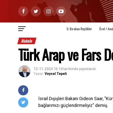
İz Bırakan Replikler
Özel / Ana
Makale
Türk Arap ve Fars D
15-11-2024 16:14
tarihinde yayınlandı.
Yazar:
Veysel Tepeli
İsrail Dışişleri Bakanı Gideon Saar, "Kü
bağlarımızı güçlendirmeliyiz" demiş.