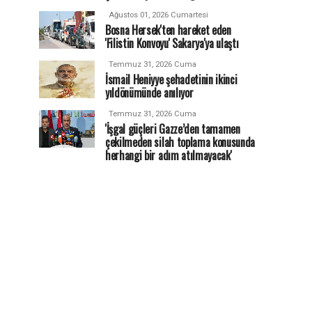
Ağustos 01, 2026 Cumartesi
Bosna Hersek'ten hareket eden
'Filistin Konvoyu' Sakarya'ya ulaştı
Temmuz 31, 2026 Cuma
İsmail Heniyye şehadetinin ikinci
yıldönümünde anılıyor
Temmuz 31, 2026 Cuma
'İşgal güçleri Gazze’den tamamen
çekilmeden silah toplama konusunda
herhangi bir adım atılmayacak'