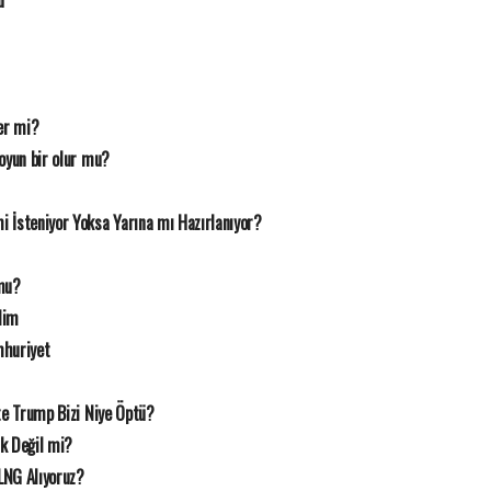
u
er mi?
oyun bir olur mu?
 İsteniyor Yoksa Yarına mı Hazırlanıyor?
mu?
lim
mhuriyet
te Trump Bizi Niye Öptü?
ık Değil mi?
LNG Alıyoruz?