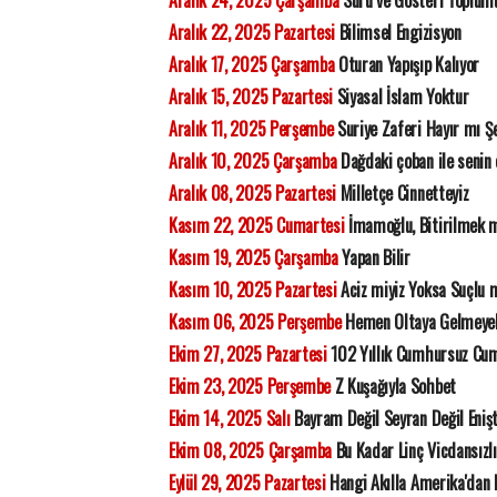
Aralık 24, 2025 Çarşamba
Sürü ve Gösteri Toplum
Aralık 22, 2025 Pazartesi
Bilimsel Engizisyon
Aralık 17, 2025 Çarşamba
Oturan Yapışıp Kalıyor
Aralık 15, 2025 Pazartesi
Siyasal İslam Yoktur
Aralık 11, 2025 Perşembe
Suriye Zaferi Hayır mı Ş
Aralık 10, 2025 Çarşamba
Dağdaki çoban ile senin 
Aralık 08, 2025 Pazartesi
Milletçe Cinnetteyiz
Kasım 22, 2025 Cumartesi
İmamoğlu, Bitirilmek mi
Kasım 19, 2025 Çarşamba
Yapan Bilir
Kasım 10, 2025 Pazartesi
Aciz miyiz Yoksa Suçlu 
Kasım 06, 2025 Perşembe
Hemen Oltaya Gelmeye
Ekim 27, 2025 Pazartesi
102 Yıllık Cumhursuz Cu
Ekim 23, 2025 Perşembe
Z Kuşağıyla Sohbet
Ekim 14, 2025 Salı
Bayram Değil Seyran Değil Eniş
Ekim 08, 2025 Çarşamba
Bu Kadar Linç Vicdansızl
Eylül 29, 2025 Pazartesi
Hangi Akılla Amerika'dan 