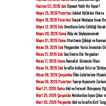
Haziran 02, 2026 Salı
Diyanet Vakfı Ne Yapar?
Mayıs 25, 2026 Pazartesi
Adalet Kötürüm Olursa
Mayıs 18, 2026 Pazartesi
Sosyal Medyaya İman Et
Mayıs 12, 2026 Salı
Umutların İnfaz Edildiği Durak
Mayıs 08, 2026 Cuma
Bilip de Söyleyememek
Mayıs 01, 2026 Cuma
Otoritenin Çöküşü ve Kaosun 
Nisan 28, 2026 Salı
Peygamber Varisi İmamları Di
Nisan 21, 2026 Salı
Son Devrin Din Yorgunları
Nisan 17, 2026 Cuma
Kemalist Sistemin İflası
Nisan 14, 2026 Salı
İsrail'in Aidiyet Krizi ve 'Türkiy
Nisan 08, 2026 Çarşamba
Ülke Liderlerinin Utanıla
Nisan 06, 2026 Pazartesi
Tanrıyı Kıyamete Zorla
Mart 27, 2026 Cuma
Akıl ve Feraset Olmayınca Yiğ
Mart 25, 2026 Çarşamba
Notalardan İsyan Çıkar 
Mart 05, 2026 Perşembe
Abd ve İsrail'in Kirli Tezg