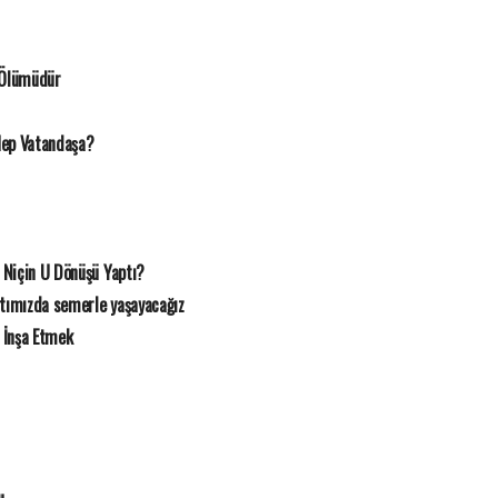
 Ölümüdür
Hep Vatandaşa?
 Niçin U Dönüşü Yaptı?
rtımızda semerle yaşayacağız
 İnşa Etmek